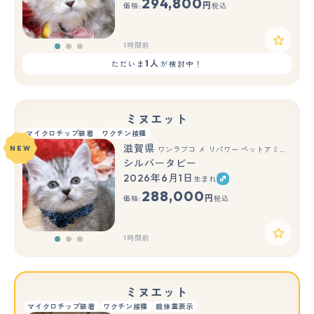
294,800
円
価格:
税込
1時間前
1人
ただいま
が検討中！
ミヌエット
マイクロチップ装着
ワクチン接種
滋賀県
NEW
ワンラブコ メ リパワー ペットアミ水口店(FC)
シルバータビー
2026年6月1日
生まれ
もっと見る
288,000
円
価格:
税込
1時間前
ミヌエット
マイクロチップ装着
ワクチン接種
親体重表示