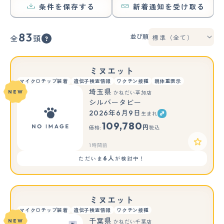
条件を保存する
新着通知を受け取る
83
並び順
全
頭
ミヌエット
マイクロチップ装着
遺伝子検査情報
ワクチン接種
親体重表示
埼玉県
NEW
かねだい草加店
シルバータビー
2026年6月9日
生まれ
109,780
円
価格:
税込
1時間前
6人
ただいま
が検討中！
ミヌエット
マイクロチップ装着
遺伝子検査情報
ワクチン接種
千葉県
NEW
かねだい千葉店