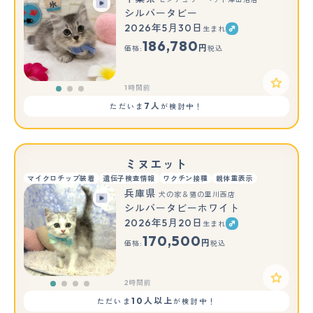
シルバータビー
2026年5月30日
生まれ
もっと見る
186,780
円
価格:
税込
1時間前
7人
ただいま
が検討中！
ミヌエット
マイクロチップ装着
遺伝子検査情報
ワクチン接種
親体重表示
兵庫県
犬の家＆猫の里川西店
シルバータビーホワイト
2026年5月20日
生まれ
170,500
円
価格:
税込
2時間前
10人以上
ただいま
が検討中！