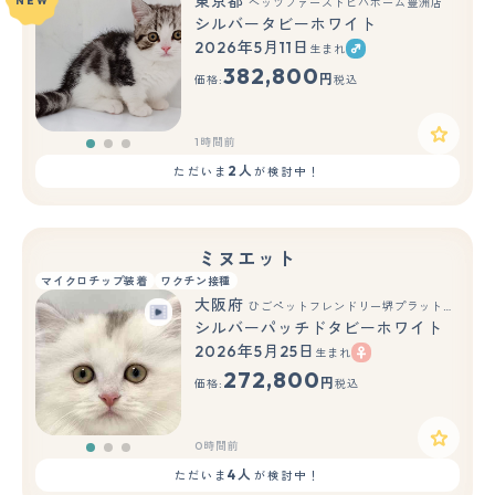
東京都
NEW
ペッツファーストビバホーム豊洲店
シルバータビーホワイト
2026年5月11日
生まれ
もっと見る
382,800
円
価格:
税込
1時間前
2人
ただいま
が検討中！
ミヌエット
マイクロチップ装着
ワクチン接種
大阪府
ひごペットフレンドリー堺プラットプラット店
シルバーパッチドタビーホワイト
2026年5月25日
生まれ
もっと見る
272,800
円
価格:
税込
0時間前
4人
ただいま
が検討中！