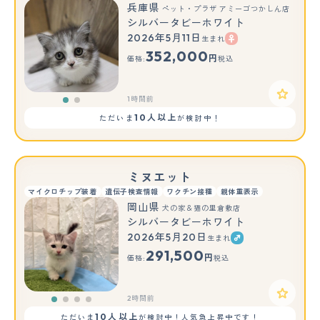
兵庫県
ペット・プラザ アミーゴつかしん店
シルバータビーホワイト
2026年5月11日
生まれ
もっと見る
352,000
円
価格:
税込
1時間前
10人以上
ただいま
が検討中！
ミヌエット
マイクロチップ装着
遺伝子検査情報
ワクチン接種
親体重表示
岡山県
犬の家＆猫の里倉敷店
シルバータビーホワイト
2026年5月20日
生まれ
291,500
円
価格:
税込
2時間前
10人以上
ただいま
が検討中！人気急上昇中です！