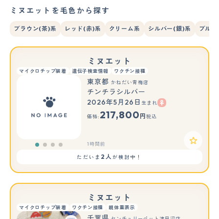
ミヌエットを毛色から探す
ブラウン(茶)系
レッド(赤)系
クリーム系
シルバー(銀)系
ブルー
ミヌエット
マイクロチップ装着
遺伝子検査情報
ワクチン接種
東京都
かねだい青梅店
チンチラシルバー
2026年5月26日
生まれ
217,800
円
価格:
税込
1時間前
2人
ただいま
が検討中！
ミヌエット
マイクロチップ装着
ワクチン接種
親体重表示
千葉県
センチュリーペット津田沼店