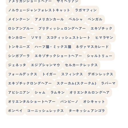
アメリカンショートヘアー
サイベリアン
ノルウェージャンフォレストキャット
ラガマフィン
メインクーン
アメリカンカール
ペルシャ
ベンガル
ロシアンブルー
ブリティッシュロングヘアー
エキゾチック
キンカロー
ソマリ
スコティッシュストレート
ヒマラヤン
トンキニーズ
ハーフ猫・ミックス猫
ネヴァマスカレード
シンガプーラ
エキゾチックショートヘアー
シャルトリュー
ジェネッタ
エジプシャンマウ
セルカークレックス
フォールデックス
トイガー
スフィンクス
デボンレックス
エキゾチックロングヘアー
スクーカム(スクークム)
ラパーマ
アビシニアン
シャム
ラムキン
オリエンタルロングヘア
オリエンタルショートヘアー
バンビーノ
オシキャット
ボンベイ
コーニッシュレックス
ターキッシュアンゴラ