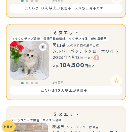
2時間前
10人以上
ただいま
が検討中！人気急上昇中です！
ミヌエット
マイクロチップ装着
遺伝子検査情報
ワクチン接種
親体重表示
岡山県
犬の家＆猫の里岡山店
シルバーパッチドタビーホワイト
2026年4月18日
生まれ
104,500
円
価格:
税込
2時間前
10人以上
ただいま
が検討中！
ミヌエット
マイクロチップ装着
ワクチン接種
茨城県
NEW
ペットアミつくば東店