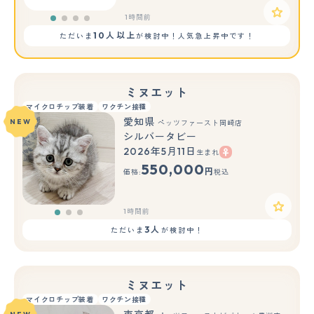
1時間前
10人以上
ただいま
が検討中！人気急上昇中です！
ミヌエット
マイクロチップ装着
ワクチン接種
愛知県
NEW
ペッツファースト岡崎店
シルバータビー
2026年5月11日
生まれ
もっと見る
550,000
円
価格:
税込
1時間前
3人
ただいま
が検討中！
ミヌエット
マイクロチップ装着
ワクチン接種