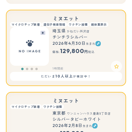
ミヌエット
マイクロチップ装着
遺伝子検査情報
ワクチン接種
親体重表示
埼玉県
かねだい所沢店
チンチラシルバー
2026年4月30日
生まれ
129,800
円
価格:
税込
1時間前
10人以上
ただいま
が検討中！
ミヌエット
マイクロチップ装着
ワクチン接種
東京都
ワンニャンハウス豊島5丁目店
シルバータビーホワイト
2026年2月8日
生まれ
もっと見る