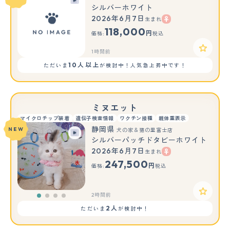
シルバーホワイト
2026年6月7日
生まれ
118,000
円
価格:
税込
1時間前
10人以上
ただいま
が検討中！人気急上昇中です！
ミヌエット
マイクロチップ装着
遺伝子検査情報
ワクチン接種
親体重表示
静岡県
NEW
犬の家＆猫の里富士店
シルバーパッチドタビーホワイト
2026年6月7日
生まれ
247,500
円
価格:
税込
2時間前
2人
ただいま
が検討中！