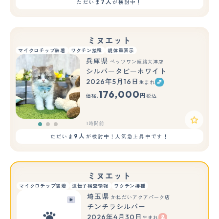
7人
ただいま
が検討中！
ミヌエット
マイクロチップ装着
ワクチン接種
親体重表示
兵庫県
ペッツワン姫路大津店
シルバータビーホワイト
2026年5月16日
生まれ
もっと見る
176,000
円
価格:
税込
1時間前
9人
ただいま
が検討中！人気急上昇中です！
ミヌエット
マイクロチップ装着
遺伝子検査情報
ワクチン接種
埼玉県
かねだいアクアパーク店
チンチラシルバー
2026年4月30日
生まれ