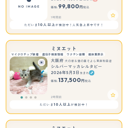
99,800
円
価格:
税込
1時間前
10人以上
ただいま
が検討中！人気急上昇中です！
ミヌエット
マイクロチップ装着
遺伝子検査情報
ワクチン接種
親体重表示
大阪府
犬の家＆猫の里そよら東岸和田店
シルバーマッカレルタビー
2026年5月3日
生まれ
137,500
円
価格:
税込
2時間前
10人以上
ただいま
が検討中！