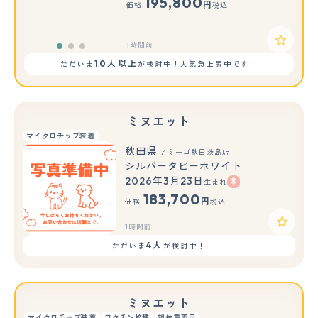
195,800
円
価格:
税込
1時間前
10人以上
ただいま
が検討中！人気急上昇中です！
ミヌエット
マイクロチップ装着
秋田県
アミーゴ秋田茨島店
シルバータビーホワイト
2026年3月23日
生まれ
183,700
円
価格:
税込
1時間前
4人
ただいま
が検討中！
ミヌエット
マイクロチップ装着
ワクチン接種
親体重表示