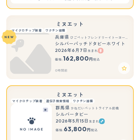
ミヌエット
マイクロチップ装着
ワクチン接種
兵庫県
NEW
ひごペットフレンドリーイトーヨーカドー明石店
シルバーパッチドタビーホワイト
2026年6月7日
生まれ
162,800
円
価格:
税込
0時間前
ミヌエット
マイクロチップ装着
遺伝子検査情報
ワクチン接種
群馬県
かねだいペットトライアル前橋
シルバータビー
2026年5月15日
生まれ
63,800
円
価格:
税込