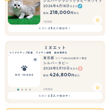
シルバークラシックタビーホワイト
2026年4月18日
生まれ
218,000
円
価格:
税込
1時間前
5人
ただいま
が検討中！
ミヌエット
マイクロチップ装着
ワクチン接種
親体重表示
東京都
コジマGRAND麻布十番店
シルバータビー
2026年5月10日
生まれ
426,800
円
価格:
税込
6時間前
3人
ただいま
が検討中！