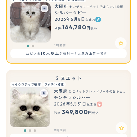
大阪府
センチュリーペットそよら古川橋駅前店
シルバータビー
2026年5月8日
生まれ
もっと見る
164,780
円
価格:
税込
1時間前
10人以上
ただいま
が検討中！人気急上昇中です！
ミヌエット
マイクロチップ装着
ワクチン接種
大阪府
ひごペットフレンドリーみのおキューズモール店
チンチラシルバー
2026年5月31日
生まれ
もっと見る
349,800
円
価格:
税込
0時間前