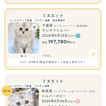
ミヌエット
マイクロチップ装着
ワクチン接種
親体重表示
千葉県
センチュリーペット新浦安店
チンチラシルバー
2026年5月23日
生まれ
もっと見る
197,780
円
価格:
税込
1時間前
10人以上
ただいま
が検討中！人気急上昇中です！
ミヌエット
マイクロチップ装着
ワクチン接種
岐阜県
NEW
ワンラブホームセンターバロー北方店(FC)
シルバータビー
2026年5月26日
生まれ
もっと見る