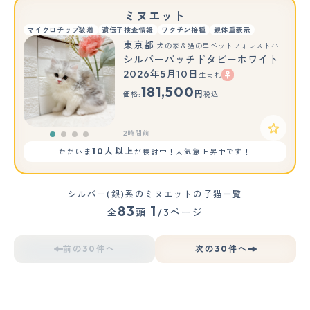
ミヌエット
マイクロチップ装着
遺伝子検査情報
ワクチン接種
親体重表示
東京都
犬の家＆猫の里ペットフォレスト小平店
シルバーパッチドタビーホワイト
2026年5月10日
生まれ
181,500
円
価格:
税込
2時間前
10人以上
ただいま
が検討中！人気急上昇中です！
シルバー(銀)系のミヌエットの子猫一覧
83
1
全
頭
/3ページ
前の30件へ
次の30件へ