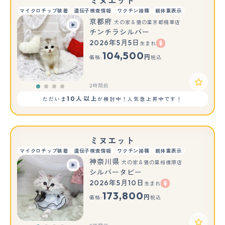
ミヌエット
マイクロチップ装着
遺伝子検査情報
ワクチン接種
親体重表示
京都府
犬の家＆猫の里京都精華店
チンチラシルバー
2026年5月5日
生まれ
104,500
円
価格:
税込
2時間前
10人以上
ただいま
が検討中！人気急上昇中です！
ミヌエット
マイクロチップ装着
遺伝子検査情報
ワクチン接種
親体重表示
神奈川県
犬の家＆猫の里相模原店
シルバータビー
2026年5月10日
生まれ
173,800
円
価格:
税込