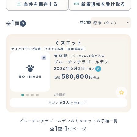
条件を保存する
新着通知を受け取る
1
並び順
全
頭
ミヌエット
マイクロチップ装着
ワクチン接種
親体重表示
東京都
コジマGRAND亀戸本店
ブルーチンチラゴールデン
2026年6月2日
生まれ
580,800
円
価格:
税込
2時間前
3人
ただいま
が検討中！
ブルーチンチラゴールデンのミヌエットの子猫一覧
1
1
全
頭
/1ページ