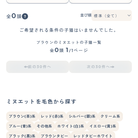
0
並び順
全
頭
ご希望される条件の子猫はいませんでした。
ブラウンのミヌエットの子猫一覧
0
1
全
頭
/1ページ
前の30件へ
次の30件へ
ミヌエットを毛色から探す
ブラウン(茶)系
レッド(赤)系
シルバー(銀)系
クリーム系
ブルー(青)系
その他系
ホワイト(白)系
イエロー(黄)系
ブラック(黒)系
ブラウンタビー
レッドタビーホワイト