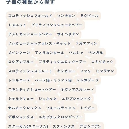
子猫の種類から探す
スコティッシュフォールド
マンチカン
ラグドール
ミヌエット
ブリティッシュショートヘアー
アメリカンショートヘアー
サイベリアン
ノルウェージャンフォレストキャット
ラガマフィン
メインクーン
アメリカンカール
ペルシャ
ベンガル
ロシアンブルー
ブリティッシュロングヘアー
エキゾチック
スコティッシュストレート
キンカロー
ソマリ
ヒマラヤン
トンキニーズ
ハーフ猫・ミックス猫
シンガプーラ
エキゾチックショートヘアー
ネヴァマスカレード
シャルトリュー
ジェネッタ
エジプシャンマウ
セルカークレックス
フォールデックス
トイガー
デボンレックス
エキゾチックロングヘアー
スクーカム(スクークム)
スフィンクス
アビシニアン