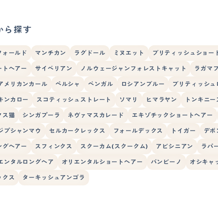
から探す
フォールド
マンチカン
ラグドール
ミヌエット
ブリティッシュショー
ートヘアー
サイベリアン
ノルウェージャンフォレストキャット
ラガマ
アメリカンカール
ペルシャ
ベンガル
ロシアンブルー
ブリティッシュ
キンカロー
スコティッシュストレート
ソマリ
ヒマラヤン
トンキニー
クス猫
シンガプーラ
ネヴァマスカレード
エキゾチックショートヘアー
ジプシャンマウ
セルカークレックス
フォールデックス
トイガー
デボ
ングヘアー
スフィンクス
スクーカム(スクークム)
アビシニアン
ラパ
エンタルロングヘア
オリエンタルショートヘアー
バンビーノ
オシキャ
ックス
ターキッシュアンゴラ