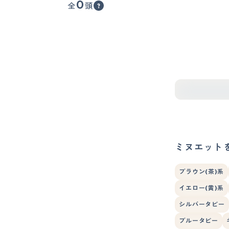
0
全
頭
ミヌエット
ブラウン(茶)系
イエロー(黄)系
シルバータビー
ブルータビー