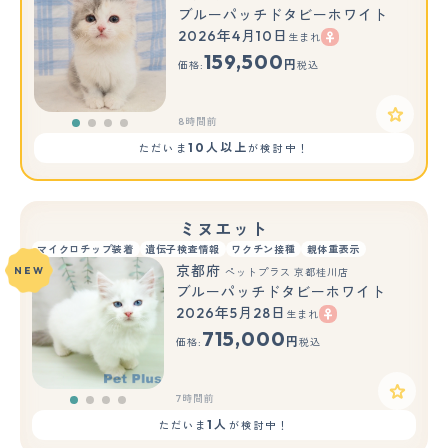
ブルーパッチドタビーホワイト
2026年4月10日
生まれ
159,500
円
価格:
税込
8時間前
10人以上
ただいま
が検討中！
ミヌエット
マイクロチップ装着
遺伝子検査情報
ワクチン接種
親体重表示
京都府
NEW
ペットプラス 京都桂川店
ブルーパッチドタビーホワイト
2026年5月28日
生まれ
715,000
円
価格:
税込
7時間前
1人
ただいま
が検討中！