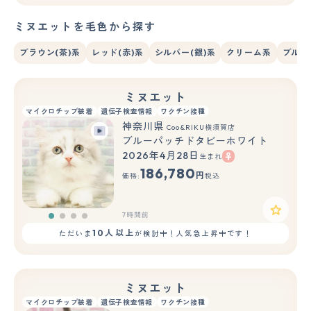
ミヌエットを毛色から探す
ブラウン(茶)系
レッド(赤)系
シルバー(銀)系
クリーム系
ブルー
ミヌエット
マイクロチップ装着
遺伝子検査情報
ワクチン接種
神奈川県
Coo&RIKU横須賀店
ブルーパッチドタビーホワイト
2026年4月28日
生まれ
186,780
円
価格:
税込
7時間前
10人以上
ただいま
が検討中！人気急上昇中です！
ミヌエット
マイクロチップ装着
遺伝子検査情報
ワクチン接種