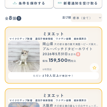
条件を保存する
新着通知を受け取る
8
並び順
全
頭
ミヌエット
マイクロチップ装着
遺伝子検査情報
ワクチン接種
親体重表示
岡山県
犬の家＆猫の里天満屋ハピーズ西大寺モール店
ブルーパッチドタビーホワイト
2026年5月31日
生まれ
159,500
円
価格:
税込
8時間前
10人以上
ただいま
が検討中！
ミヌエット
マイクロチップ装着
遺伝子検査情報
ワクチン接種
親体重表示
大阪府
犬の家＆猫の里もりのみやキューズモールBASE店