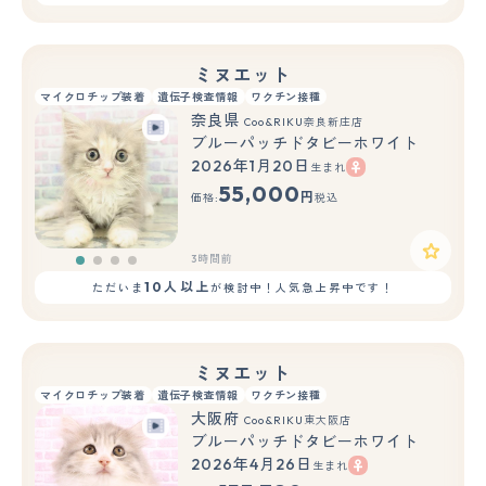
ミヌエット
マイクロチップ装着
遺伝子検査情報
ワクチン接種
奈良県
Coo&RIKU奈良新庄店
ブルーパッチドタビーホワイト
2026年1月20日
生まれ
55,000
円
価格:
税込
3時間前
10人以上
ただいま
が検討中！人気急上昇中です！
ミヌエット
マイクロチップ装着
遺伝子検査情報
ワクチン接種
大阪府
Coo&RIKU東大阪店
ブルーパッチドタビーホワイト
2026年4月26日
生まれ