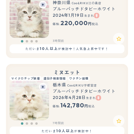
神奈川県
Coo&RIKU江の島店
ブルーパッチドタビーホワイト
2024年1月19日
生まれ
220,000
円
価格:
税込
3時間前
10人以上
ただいま
が検討中！人気急上昇中です！
ミヌエット
マイクロチップ装着
遺伝子検査情報
ワクチン接種
栃木県
Coo&RIKU宇都宮店
ブルーパッチドタビーホワイト
2026年4月28日
生まれ
142,780
円
価格:
税込
7時間前
10人以上
ただいま
が検討中！