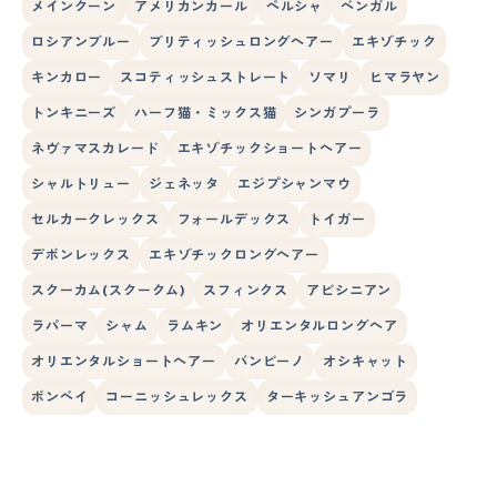
メインクーン
アメリカンカール
ペルシャ
ベンガル
ロシアンブルー
ブリティッシュロングヘアー
エキゾチック
キンカロー
スコティッシュストレート
ソマリ
ヒマラヤン
トンキニーズ
ハーフ猫・ミックス猫
シンガプーラ
ネヴァマスカレード
エキゾチックショートヘアー
シャルトリュー
ジェネッタ
エジプシャンマウ
セルカークレックス
フォールデックス
トイガー
デボンレックス
エキゾチックロングヘアー
スクーカム(スクークム)
スフィンクス
アビシニアン
ラパーマ
シャム
ラムキン
オリエンタルロングヘア
オリエンタルショートヘアー
バンビーノ
オシキャット
ボンベイ
コーニッシュレックス
ターキッシュアンゴラ