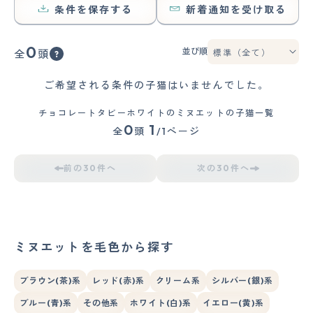
条件を保存する
新着通知を受け取る
0
並び順
全
頭
ご希望される条件の子猫はいませんでした。
チョコレートタビーホワイトのミヌエットの子猫一覧
0
1
全
頭
/1ページ
前の30件へ
次の30件へ
ミヌエットを毛色から探す
ブラウン(茶)系
レッド(赤)系
クリーム系
シルバー(銀)系
ブルー(青)系
その他系
ホワイト(白)系
イエロー(黄)系