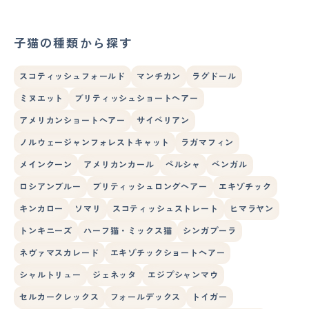
子猫の種類から探す
スコティッシュフォールド
マンチカン
ラグドール
ミヌエット
ブリティッシュショートヘアー
アメリカンショートヘアー
サイベリアン
ノルウェージャンフォレストキャット
ラガマフィン
メインクーン
アメリカンカール
ペルシャ
ベンガル
ロシアンブルー
ブリティッシュロングヘアー
エキゾチック
キンカロー
ソマリ
スコティッシュストレート
ヒマラヤン
トンキニーズ
ハーフ猫・ミックス猫
シンガプーラ
ネヴァマスカレード
エキゾチックショートヘアー
シャルトリュー
ジェネッタ
エジプシャンマウ
セルカークレックス
フォールデックス
トイガー