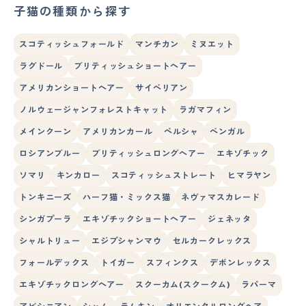
子猫の種類から探す
スコティッシュフォールド
マンチカン
ミヌエット
ラグドール
ブリティッシュショートヘアー
アメリカンショートヘアー
サイベリアン
ノルウェージャンフォレストキャット
ラガマフィン
メインクーン
アメリカンカール
ペルシャ
ベンガル
ロシアンブルー
ブリティッシュロングヘアー
エキゾチック
ソマリ
キンカロー
スコティッシュストレート
ヒマラヤン
トンキニーズ
ハーフ猫・ミックス猫
ネヴァマスカレード
シンガプーラ
エキゾチックショートヘアー
ジェネッタ
シャルトリュー
エジプシャンマウ
セルカークレックス
フォールデックス
トイガー
スフィンクス
デボンレックス
エキゾチックロングヘアー
スクーカム(スクークム)
ラパーマ