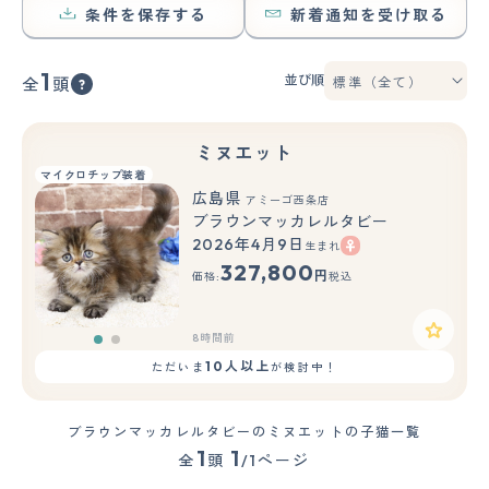
条件を保存する
新着通知を受け取る
1
並び順
全
頭
ミヌエット
マイクロチップ装着
広島県
アミーゴ西条店
ブラウンマッカレルタビー
2026年4月9日
生まれ
もっと見る
327,800
円
価格:
税込
8時間前
10人以上
ただいま
が検討中！
ブラウンマッカレルタビーのミヌエットの子猫一覧
1
1
全
頭
/1ページ