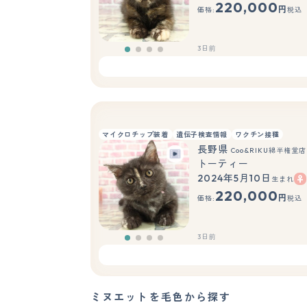
220,000
円
価格:
税込
3日前
マイクロチップ装着
遺伝子検査情報
ワクチン接種
長野県
Coo&RIKU綿半権堂店
トーティー
2024年5月10日
生まれ
220,000
円
価格:
税込
3日前
ミヌエットを毛色から探す