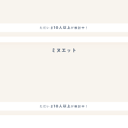
10人以上
ただいま
が検討中！
ミヌエット
もっと見る
10人以上
ただいま
が検討中！