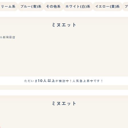
クリーム系
ブルー(青)系
その他系
ホワイト(白)系
イエロー(黄)系
ブ
ミヌエット
ール新発田店
もっと見る
10人以上
ただいま
が検討中！人気急上昇中です！
ミヌエット