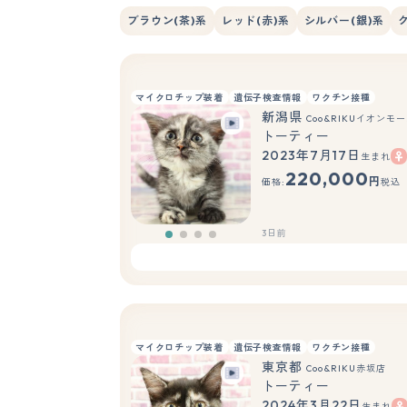
ブラウン(茶)系
レッド(赤)系
シルバー(銀)系
マイクロチップ装着
遺伝子検査情報
ワクチン接種
新潟県
Coo&RIKUイオンモ
トーティー
2023年7月17日
生まれ
220,000
円
価格:
税込
3日前
マイクロチップ装着
遺伝子検査情報
ワクチン接種
東京都
Coo&RIKU赤坂店
トーティー
2024年3月22日
生まれ