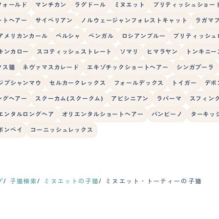
フォールド
マンチカン
ラグドール
ミヌエット
ブリティッシュショー
ートヘアー
サイベリアン
ノルウェージャンフォレストキャット
ラガマ
アメリカンカール
ペルシャ
ベンガル
ロシアンブルー
ブリティッシュ
キンカロー
スコティッシュストレート
ソマリ
ヒマラヤン
トンキニー
クス猫
ネヴァマスカレード
エキゾチックショートヘアー
シンガプーラ
ジプシャンマウ
セルカークレックス
フォールデックス
トイガー
デボ
ングヘアー
スクーカム(スクークム)
アビシニアン
ラパーマ
スフィン
エンタルロングヘア
オリエンタルショートヘアー
バンビーノ
ターキッ
ボンベイ
コーニッシュレックス
プ
子猫検索
ミヌエットの子猫
ミヌエット・トーティーの子猫