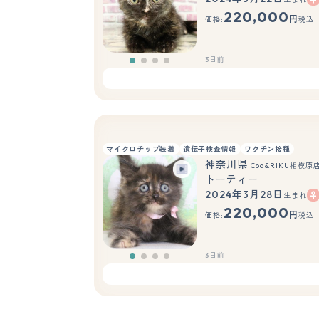
220,000
円
価格:
税込
3日前
マイクロチップ装着
遺伝子検査情報
ワクチン接種
神奈川県
Coo&RIKU相模原
トーティー
2024年3月28日
生まれ
220,000
円
価格:
税込
3日前