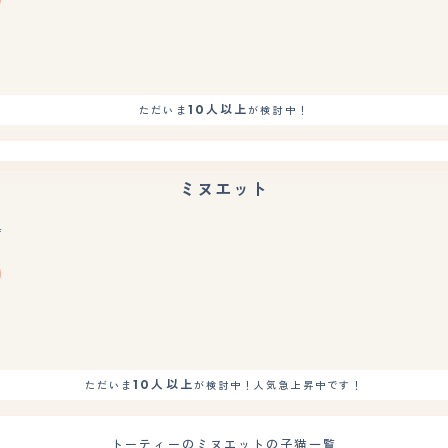
もっと見る
10人以上
ただいま
が検討中！
ミヌエット
店
もっと見る
10人以上
ただいま
が検討中！人気急上昇中です！
トーティーのミヌエットの子猫一覧