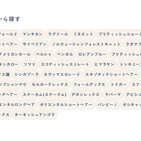
から探す
フォールド
マンチカン
ラグドール
ミヌエット
ブリティッシュショー
ートヘアー
サイベリアン
ノルウェージャンフォレストキャット
ラガマ
アメリカンカール
ペルシャ
ベンガル
ロシアンブルー
ブリティッシュ
キンカロー
ソマリ
スコティッシュストレート
ヒマラヤン
トンキニー
クス猫
シンガプーラ
ネヴァマスカレード
エキゾチックショートヘアー
ジプシャンマウ
セルカークレックス
フォールデックス
トイガー
スフ
ングヘアー
スクーカム(スクークム)
デボンレックス
ラパーマ
アビシ
エンタルロングヘア
オリエンタルショートヘアー
バンビーノ
オシキャ
ックス
ターキッシュアンゴラ