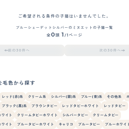
ご希望される条件の子猫はいませんでした。
ブルーシェーデットシルバーのミヌエットの子猫一覧
0
1
全
頭
/1ページ
前の30件へ
次の30件へ
を毛色から探す
レッド(赤)系
クリーム系
シルバー(銀)系
ブルー(青)系
その他系
ブラック(黒)系
ブラウンタビー
レッドタビーホワイト
レッドタビー
ホワイト
クリームタビーホワイト
シルバータビー
クリームタビー
ホワイト
ブルータビーホワイト
キャリコ
ブルータビー
ブルーホワイ