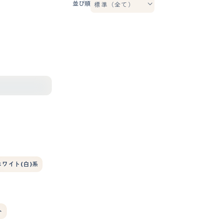
並び順
ホワイト(白)系
ト