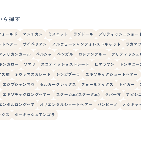
から探す
フォールド
マンチカン
ミヌエット
ラグドール
ブリティッシュショー
ートヘアー
サイベリアン
ノルウェージャンフォレストキャット
ラガマ
アメリカンカール
ペルシャ
ベンガル
ロシアンブルー
ブリティッシュ
キンカロー
ソマリ
スコティッシュストレート
ヒマラヤン
トンキニー
クス猫
ネヴァマスカレード
シンガプーラ
エキゾチックショートヘアー
エジプシャンマウ
セルカークレックス
フォールデックス
トイガー
エキゾチックロングヘアー
スクーカム(スクークム)
ラパーマ
アビシ
エンタルロングヘア
オリエンタルショートヘアー
バンビーノ
オシキャ
ックス
ターキッシュアンゴラ