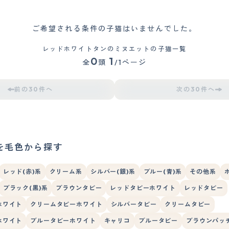
ご希望される条件の子猫はいませんでした。
レッドホワイトタンのミヌエットの子猫一覧
0
1
全
頭
/1ページ
前の30件へ
次の30件へ
を毛色から探す
レッド(赤)系
クリーム系
シルバー(銀)系
ブルー(青)系
その他系
ブラック(黒)系
ブラウンタビー
レッドタビーホワイト
レッドタビー
ホワイト
クリームタビーホワイト
シルバータビー
クリームタビー
ホワイト
ブルータビーホワイト
キャリコ
ブルータビー
ブラウンパッ