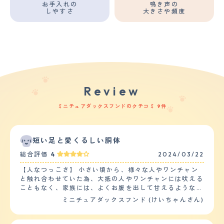
お手入れの
鳴き声の
しやすさ
大きさや頻度
Review
ミニチュアダックスフンドのクチコミ 9件
短い足と愛くるしい胴体
総合評価
4
2024/03/22
【人なつっこさ】 小さい頃から、様々な人やワンチャン
と触れ合わせていた為、大抵の人やワンチャンには吠える
こともなく、家族には、よくお腹を出して甘えるような素
振りをします。ボール遊びが非常に好きでボールやおもち
ミニチュアダックスフンド (けいちゃんさん)
ゃが見えるとよく吠えて部屋中を駆け回っています。また
よくご飯を食べる子です。そのせいか、誤飲や食べ過ぎで
動物病院の先生にお世話になることも珍しくないです。近