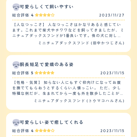
所に、仲が良いワンチャンがたくさんいて、散歩の際はよ
可愛らしくて飼いやすい
く遊んでいます。 【落ち着き】 落ち着きは、あまりない
総合評価
4
2023/11/27
方だと思います。よく、部屋の家電のケーブルを噛んだ
り、ソファーに穴を開けたりと、ヤンチャをすることもし
【人なつっこさ】 人なつっこさはかなりあると感じてい
ばしばあります。運動量が豊富で活発な子で飼い主の方が
ます。これまで柴犬やチワワなどを飼ってきましたが、ミ
振り回されることもよくあります。 【しつけやすさ】 日
ニチュアダックスフンドが1番良いです。他の犬に対して
常的な訓練やしつけは、あまり行っていません。その為、
は警戒感を強く持っているみたいですが、人に対しては初
ミニチュアダックスフンド (田中かつじさん)
人前などでは、躾が必要だったなと感じることはよくあり
めてあう人でも喜んで出迎えをしてくれて愛嬌よくくれて
ます。散歩は朝夕に一回ずつ行っています。散歩は、近所
います。人が来るたびにお腹を見せて、撫でられるのが好
で1.5キロほど歩いたり走ったりしています。 【お手入
きみたいです。来客に対しては少し吠えますが、敵ではな
れ】 ミニチュアダックスフンドのロングなどで、毛は非
いと分かれば落ちついてくれますし、噛みつくことは一切
胴長短足で愛嬌のある姿
常に長いです。その為日常の毛のお手入れは、欠かすこと
ないので安心です。 【落ち着き】 夜に暴れ出すことがあ
はできません。特にロングは、汚れや匂いが目立つ傾向が
総合評価
5
2023/11/15
るので、落ち着きはないと感じています。家中を全力疾走
ありますので、注意が必要だと思っています。抜け毛につ
で駆けまわったり、自分のおもちゃなどを振り回したりし
いては、頻繁に抜け毛があります。ヘアカットは、ロング
【性格・気質】 知らない人にもすぐ仰向けになってお腹
ます。落ち着かせるためには、散歩などで運動をさせるこ
ということもあり、特に気をつけています。最近は、冬間
を撫でてもらおうとするくらい人懐っこい。 ただ、少し
とが必須です。運動不足だとストレスが溜まって暴れたく
近ということもあり、長めのカットスタイルにしてもらっ
特種な例だが、生まれてから一度も外を散歩したことがな
なるみたいです。 【しつけやすさ】 トイレは全く教えて
ています。短足ということもありヘルニアになりやすい子
い。 とても臆病で、外に連れ出すと固まったまま動かな
ミニチュアダックスフンド (トウマコハルさん)
いないのに自然とできていて、しつけが必要だと感じたこ
が多いです。 【鳴き声】 ミニチュアダックスフンドは、
くなってしまう。 散歩やドッグランに連れ出してもまっ
とは特にありませんでした。人のことをよく見ていて、何
鼻が尖っておりよく鳴き声が通りやすいので鳴き声につい
たく動かないので、他の動物と触れ合ったことがない。
をしてはダメなのか考えている様子なので、しつけはしや
てのご近所トラブルに気をつけなければなりません。元々
基本的にケージに入れずに自由にさせているが、トイレは
すいと評価しています。散歩は1回20分を1日2回行ってい
猟犬だったということもあり、活気盛んな子が多いのでよ
一度覚えればちゃんと用を足しに行く。 16年育てている
可愛らしい姿で癒してくれる
ます。家の中でも走り回っているので、運動量はかなり多
く吠える子が多いのも特徴です。 【総評】 短い足と胴長
うちに3回引っ越しがあったが、その度にトイレの場所は
いです。 【お手入れ】 毛が長いのでブラッシングやカッ
総合評価
4
2023/11/15
の胴体という非常に愛くるしい姿が特徴的です。ペットシ
きちんと覚えてくれた。 【健康・寿命】 8歳の時に一度
トは欠かせません。カットも少なくとも月に1度は行わな