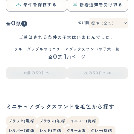
条件を保存する
新着通知を受け取る
0
並び順
全
頭
ご希望される条件の子犬はいませんでした。
ブルーダップルのミニチュアダックスフンドの子犬一覧
0
1
全
頭
/1ページ
前の30件へ
次の30件へ
ミニチュアダックスフンドを毛色から探す
ブラック(黒)系
ブラウン(茶)系
イエロー(黄)系
シルバー(銀)系
レッド(赤)系
クリーム系
グレー(灰)系