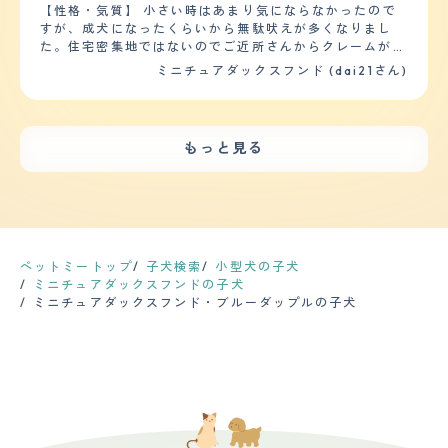
ョップで初めて出会った際は、ちょこちょこと歩く姿に一
ヘルニアを発症したが、その後リハビリとアンチノールと
いといけません。気をつけているのは足の毛です。毛が伸
【性格・気質】 小さい時はあまり気にならなかったので
目惚れしてしまい、お家にお迎えすることを決めました。
いうサプリを飲ませていたら完治した。 それ以降一度も
びていると滑って転んでしまうリスクがあるので、足の毛
すが、成犬になったくらいから無駄吠えが多くなりまし
ワンチャンを迎え入れた後は、ワンチャン中心の生活にな
ヘルニアの再発はしていないが、アンチノールだけはそれ
は毎週必ずチェックしています。シャンプーは2週間に1回
た。住宅密集地ではないのでご近所さんからクレームが来
ってしまい、日々家族がワンチャンの悪さやイタズラに振
からずっと飲ませている。 13歳頃から歯石がひどくな
くらいの頻度でしています。シャンプーをすると毛量にか
たことはありませんが、集合住宅などで飼う場合はしつけ
ミニチュアダックスフンド (dai21さん)
り回されています笑。散歩も必須になっていてルーティン
り、歯石除去手術をこの2年の間に2回行った。今は犬歯
なりの変化が見えるため、抜け毛はかなりあります。シャ
をしっかりしないと大変かもしれないです。犬に対しては
となっていて私たち家族も規則正しい生活を心がけるよう
と数本の歯しか残っていない。 また、14歳の時に前庭疾
ンプーをしないと抜け毛で家の中が毛だらけになってしま
敵対しますが、人にはなつっこくて可愛がられています。
になりました。よく朝はワンチャンに起こされます。
患にかかった。これは一度かかると完治はしない病気で、
います。気にっている健康問題は目やにです。頻繁に目や
初めて会う人に対しても、座っているところに行ってお腹
15歳でも一度再発した。 1～2週間で状態は良くなる為、
にが出ているので、目に問題が生じるのではと心配してい
をみせて撫でられています。小さい時からお腹をよく撫で
今は問題なく元気に過ごしている。 毎年一度の健康診断
もっと見る
ます。今のところ目薬で対処しています。 【鳴き声】 我
ていたので、誰に対してもお腹を見せるようになりまし
は受けているが、アンチノール以外定期的な服用が必要な
が家にきたばかりの頃は高い声で可愛らしく思っていまし
た。 【健康・寿命】 健康面で気になるのは、胃腸があま
薬はない。 【運動の頻度】 前述のとおり、散歩は生まれ
たが、最近はだんだん声が低くなってきましたし、外に人
り良くないことです。定期的に吐くので、食べさせるもの
てから一度もしたことがない。 家の中ではケージに入れ
がいるだけで吠えてしまうので、近所迷惑になるのではな
には気をつけています。健康診断や投薬が必要な症状では
ずに自由にさせているが、最近は年を取ってきたせいか寝
いかと気になることが少なくないです。夜中にバイクの音
ありませんが、このまま続くようであれば対策をしようと
ている時間が多く、 たまにスイッチが入ったかのように
に吠えることもあります。 【総評】 人に対しては好き嫌
考えています。 【運動の頻度】 散歩は朝と夕方の2回行
走り出す時があるが、運動量はかなり少ないといえる。
いなく接してくれるので、犬が好きな方であれば楽しく過
っています。1回あたりの時間は15分くらいですが、ジョ
ペットミートップ
子犬検索
小型犬の子犬
【毛の手入れ・シャンプー回数】 毛の長さはロングで柔
ごすことができると思います。ペットショップで購入した
ギングくらいのペースで走るので運動量としては多いと思
ミニチュアダックスフンドの子犬
らかい。 シャンプーは月に一度トリミングサロンに行
のですが、最初は違う犬種を考えていました。私を見て可
います。家の中でもスイッチが入ると止まらなくなりま
ミニチュアダックスフンド・ブルーダップルの子犬
き、普段は週に2回くらい自宅でブラッシングしている。
愛らしい姿で訴えているのを見て、一目惚れして予定を変
す。特に寝る前に走り回ることが多いです。 【毛の手入
換毛期はやはり沢山抜けるので、ブラッシングを何度して
更しました。抱っこしてみたら天使のように感じられて、
れ・シャンプー回数】 シャンプーは2週間に1度、ブラッ
もいくらでも抜ける。 毛が落ちるのを防ぐ為に基本的に
この犬にしかないと思ったことが決め手になりました。赤
シングは週に数回くらいの頻度で行っています。毛はかな
は洋服を着させている。 全身のカットは夏場にサマーカ
ちゃんがいるので上手く仲良くできるか、迎え入れ前は不
り抜けやすいので、シャンプーやブラッシングを行わない
ットで短くするくらいで、基本的には伸ばしたまま。 月1
安でした。一緒に生活するようになって、大人に対する態
と家の中が毛だらけになります。換毛期にブラッシングを
回のトリミングの時に、肉球回りや肛門回りだけはポイン
度と赤ちゃんに対する態度が違っていて、赤ちゃんが泣い
すると両手で持てるくらいの毛が抜けます。カットはトリ
トカットしてもらっている。 【総評】 人懐っこく愛嬌が
たりすると吠えて教えてくれることもあるので、赤ちゃん
ミングサロンで2カ月に1回行っています。ただ、足の毛に
あるところが可愛くて好き。 迎え入れる前に不安だった
のことを大事にしていることが分かります。一緒に成長し
関しては、長くなったと感じた際に自分でカットしていま