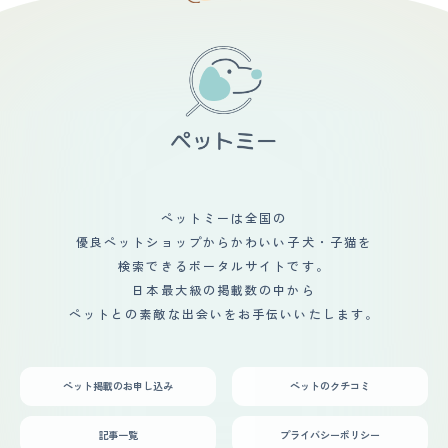
というか嫌だなと思ったことは、 先代のワンコが亡くな
て、いずれは2人で散歩する姿を見るのが楽しみです。赤
す。尻尾の毛をほうきの形にカットするのがこだわりで
った時にペットロスに陥ったので、 またそういう経験を
ちゃんが嫌がることは絶対にしないので、今のところ不安
す。 【総評】 表情や行動で何を考えているのかが分かる
することになるのを受け入れられないと思い、私自身は飼
はありません。最初はケージを使用していましたが、最近
ので、コミュニケーションが取りやすい犬種です。怒られ
うことに前向きではなかった。 結局母が中心となってお
は一緒に布団で寝るようになって、私の生活で不可欠で
たらテーブルの下に隠れていますし、楽しい時は飛び上が
世話をし、私はあまり入れ込まないようにしていたのだ
す。
って遊んでいます。常に落ちついている犬種より、感情を
が、 ラムが5歳の時に母が急逝し、母を亡くした喪失感や
出してくれた方が何を求めているのかが分かるので飼育し
悲しさから半年くらい引きこもってしまったが、 その時
やすいです。ペットショップで一目惚れをして飼うことを
に心の支えになったのがラムの存在だった。 私がお世話
決めました。抱かせてもらった時に逃げようとしなかった
のバトンタッチをすることになり、結局可愛くて仕方ない
ので、問題なく生活できそうだと感じました。家族は犬を
存在になった。 自分が結婚して家を出るときに一緒に引
飼うことに前向きではありませんでした。面倒は自分でみ
っ越しをしたが、 環境が変わっても適応力が高いのか特
てと言われていたのですが、向え入れたら散歩やブラッシ
に困ったこともなく、本当に手のかからない子で助かっ
ングなどにも協力的で、むしろ私より可愛がっているかも
ペットミーは全国の
た。 生活は今も彼女中心になっていて、仕事や出かけた
しれません。私の家族は夕食を食べたら各々の部屋で過ご
日は少しでも早く帰宅してあげようと思うので、 私も夫
優良ペットショップからかわいい子犬・子猫を
すことが多かったのですが、犬と遊ぶためにリビングで過
も飲みに出かけたりということがほぼ無くない。 旅行な
ごすようになって、コミュニケーションが以前より増えた
検索できるポータルサイトです。
どもシニアとなった今では預けられるところもない為、一
のは間違いないです。犬がきっかけになって、ここまで生
日本最大級の掲載数の中から
緒に泊まれる宿やペット同伴可能な店を探して、 少しで
活が変わるとは思っていなかったので、正直ビックリして
も一緒にいられるようにしている。
ペットとの素敵な出会いをお手伝いいたします。
います。
ペット掲載のお申し込み
ペットのクチコミ
記事一覧
プライバシーポリシー