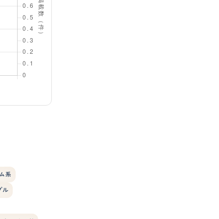
ム系
プル