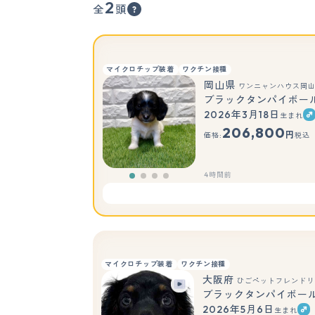
2
全
頭
マイクロチップ装着
ワクチン接種
岡山県
ワンニャンハウス岡
ブラックタンパイボー
2026年3月18日
生まれ
206,800
円
価格:
税込
4時間前
マイクロチップ装着
ワクチン接種
大阪府
ひごペットフレンドリ
ブラックタンパイボー
2026年5月6日
生まれ