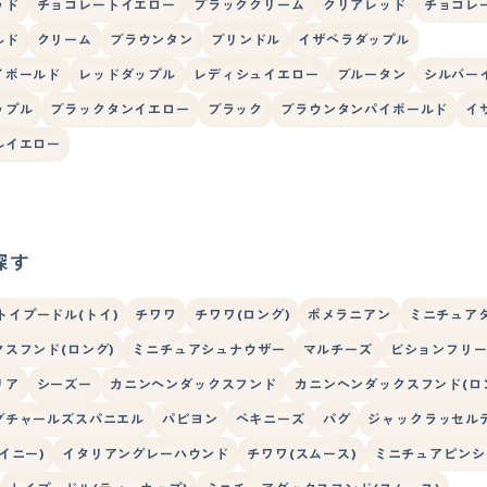
ッド
チョコレートイエロー
ブラッククリーム
クリアレッド
チョコレ
ルド
クリーム
ブラウンタン
ブリンドル
イザベラダップル
イボールド
レッドダップル
レディシュイエロー
ブルータン
シルバー
ップル
ブラックタンイエロー
ブラック
ブラウンタンパイボールド
イ
ルイエロー
探す
トイプードル(トイ)
チワワ
チワワ(ロング)
ポメラニアン
ミニチュア
スフンド(ロング)
ミニチュアシュナウザー
マルチーズ
ビションフリ
リア
シーズー
カニンヘンダックスフンド
カニンヘンダックスフンド(ロ
グチャールズスパニエル
パピヨン
ペキニーズ
パグ
ジャックラッセル
イニー)
イタリアングレーハウンド
チワワ(スムース)
ミニチュアピンシ