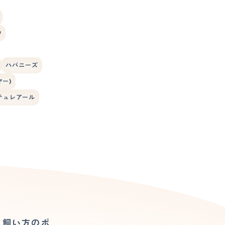
狆
ハバニーズ
ー)
テュレアール
、飼い方のポ