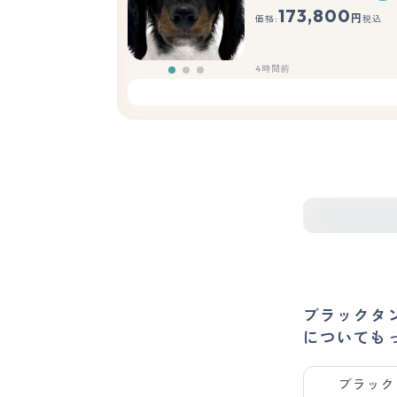
173,800
円
価格:
税込
4時間前
ブラックタ
についても
ブラック