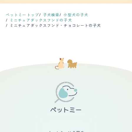
ずに自由にさせているが、最近は年を取ってきたせいか寝
いかと気になることが少なくないです。夜中にバイクの音
ありませんが、このまま続くようであれば対策をしようと
ている時間が多く、 たまにスイッチが入ったかのように
に吠えることもあります。 【総評】 人に対しては好き嫌
考えています。 【運動の頻度】 散歩は朝と夕方の2回行
走り出す時があるが、運動量はかなり少ないといえる。
いなく接してくれるので、犬が好きな方であれば楽しく過
っています。1回あたりの時間は15分くらいですが、ジョ
ペットミートップ
子犬検索
小型犬の子犬
【毛の手入れ・シャンプー回数】 毛の長さはロングで柔
ごすことができると思います。ペットショップで購入した
ギングくらいのペースで走るので運動量としては多いと思
ミニチュアダックスフンドの子犬
らかい。 シャンプーは月に一度トリミングサロンに行
のですが、最初は違う犬種を考えていました。私を見て可
います。家の中でもスイッチが入ると止まらなくなりま
ミニチュアダックスフンド・チョコレートの子犬
き、普段は週に2回くらい自宅でブラッシングしている。
愛らしい姿で訴えているのを見て、一目惚れして予定を変
す。特に寝る前に走り回ることが多いです。 【毛の手入
換毛期はやはり沢山抜けるので、ブラッシングを何度して
更しました。抱っこしてみたら天使のように感じられて、
れ・シャンプー回数】 シャンプーは2週間に1度、ブラッ
もいくらでも抜ける。 毛が落ちるのを防ぐ為に基本的に
この犬にしかないと思ったことが決め手になりました。赤
シングは週に数回くらいの頻度で行っています。毛はかな
は洋服を着させている。 全身のカットは夏場にサマーカ
ちゃんがいるので上手く仲良くできるか、迎え入れ前は不
り抜けやすいので、シャンプーやブラッシングを行わない
ットで短くするくらいで、基本的には伸ばしたまま。 月1
安でした。一緒に生活するようになって、大人に対する態
と家の中が毛だらけになります。換毛期にブラッシングを
回のトリミングの時に、肉球回りや肛門回りだけはポイン
度と赤ちゃんに対する態度が違っていて、赤ちゃんが泣い
すると両手で持てるくらいの毛が抜けます。カットはトリ
トカットしてもらっている。 【総評】 人懐っこく愛嬌が
たりすると吠えて教えてくれることもあるので、赤ちゃん
ミングサロンで2カ月に1回行っています。ただ、足の毛に
あるところが可愛くて好き。 迎え入れる前に不安だった
のことを大事にしていることが分かります。一緒に成長し
関しては、長くなったと感じた際に自分でカットしていま
というか嫌だなと思ったことは、 先代のワンコが亡くな
て、いずれは2人で散歩する姿を見るのが楽しみです。赤
す。尻尾の毛をほうきの形にカットするのがこだわりで
った時にペットロスに陥ったので、 またそういう経験を
ちゃんが嫌がることは絶対にしないので、今のところ不安
す。 【総評】 表情や行動で何を考えているのかが分かる
することになるのを受け入れられないと思い、私自身は飼
はありません。最初はケージを使用していましたが、最近
ので、コミュニケーションが取りやすい犬種です。怒られ
うことに前向きではなかった。 結局母が中心となってお
は一緒に布団で寝るようになって、私の生活で不可欠で
たらテーブルの下に隠れていますし、楽しい時は飛び上が
世話をし、私はあまり入れ込まないようにしていたのだ
す。
って遊んでいます。常に落ちついている犬種より、感情を
が、 ラムが5歳の時に母が急逝し、母を亡くした喪失感や
出してくれた方が何を求めているのかが分かるので飼育し
悲しさから半年くらい引きこもってしまったが、 その時
やすいです。ペットショップで一目惚れをして飼うことを
に心の支えになったのがラムの存在だった。 私がお世話
決めました。抱かせてもらった時に逃げようとしなかった
のバトンタッチをすることになり、結局可愛くて仕方ない
ので、問題なく生活できそうだと感じました。家族は犬を
存在になった。 自分が結婚して家を出るときに一緒に引
飼うことに前向きではありませんでした。面倒は自分でみ
っ越しをしたが、 環境が変わっても適応力が高いのか特
てと言われていたのですが、向え入れたら散歩やブラッシ
に困ったこともなく、本当に手のかからない子で助かっ
ングなどにも協力的で、むしろ私より可愛がっているかも