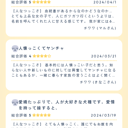
総合評価
5
2024/04/1
【人なつっこさ】 血統書があるからなのかどうなのか…
とても上品な女の子で、人にガツガツ行くというよりは、
名前を呼んでくれた人に甘える感じです。 我が家には6頭
の犬種もさまざまな犬がいるのですが、チワワはその中で
チワワ (マルさん)
末っ子になります。 1番上の子はチワワの14倍くらいの大
きさなのですが、その子とたくさん遊びたいらしく、付い
てまわっては「遊ぼうよ!」とちょっかいを出して構って
もらっています。 他の4頭とは近すぎず遠すぎずの関係を
人懐っこくてヤンチャ
保っていて、一緒に遊ぶことはあまりありません。 チワ
総合評価
4
2024/03/21
ワという犬種ならではなのか、たまに構ってアピールをし
てくると「あざといね?」と言われながら可愛がられてい
【人なつっこさ】 基本的には人懐っこい子だと思う。知
ます。 【落ち着き】 他の子たちが「ご飯?」と騒いでる
らない人や新しいものに対しては興奮してヤンチャになる
時も、何かに吠えてる時も、関係ないわー! という感じで
こともあるが、一緒に暮らす家族の言うことはよく聞く
離れた場所にいますが、自分の名前を呼ばれた時だけは、
し、何度か会ったことのある人にはすり寄って行くような
チワワ (きなこさん)
しっぽをブンブン振りながら走ってきて、呼んだ人の前で
ところもある。何かあったことを察すると静かに側で見守
お腹を見せて身体をクネクネさせています。 これは抱っ
ってくれたりと、家族のムードメーカーでもあり、空気を
こしてもらえるまで続きます。 ただ、総合的に見たら落
読む存在でもある。子供とはお友達だとでも思っているよ
ち着いている方だと思います。 【しつけやすさ】 まず、
うで、嫌がることなどはせず、初めましてのお友達やお客
愛嬌たっぷりで、人が大好きな犬種です。愛情
トイレについてですが、ほぼしつけはいりませんでした。
様でも、時間が経つと警戒心が和らぐのか、いつの間にか
を持って接すると、
しっかりとトイレシートで用を足してくれるので助かって
マスコットのような立ち位置になっている。 【落ち着
います。 ご飯を食べすぎたり庭で草を食べた後に、時々
総合評価
5
2024/03/19
き】 普段から顔見知りの人の前では、あまり興奮したり
吐き戻しがあるのですが、それもトイレシートの上でして
取り乱すこともなく、穏やかとまではいかないものの、比
くれます。 散歩ですが我が家のチワワは散歩が嫌いで、
【人なつっこさ】 とても人懐っこく、誰にでもお腹を向
較的落ち着いていると思う。2歳頃までは、ヤンチャ過ぎ