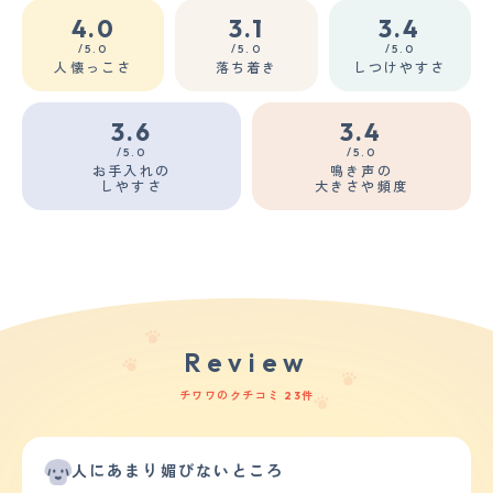
4.0
3.1
3.4
/5.0
/5.0
/5.0
人懐っこさ
落ち着き
しつけやすさ
3.6
3.4
/5.0
/5.0
お手入れの
鳴き声の
しやすさ
大きさや頻度
Review
チワワのクチコミ 23件
人にあまり媚びないところ