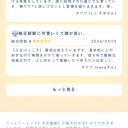
リードを付けて外に出ると一歩も動きません。 なので、
ける性格をしています。家に訪問された誰にでも寄ってい
るあまり困り果てることもあったが、3歳以降はかなり落
他の子たちの散歩時にリュックに入って外に出ます。 今
き、撫でて?と床にゴロンとし愛嬌を振りまきます。他の
ち着いてくるというか、大興奮はしなくなってきた。
は自宅の庭をドッグランに作り直したので、天気の良い日
ペットとは接するのがあまり得意ではないようで、ドッグ
チワワ (しいさやさん)
【しつけやすさ】 迎え入れてから5日程は慣れるために自
は庭で走り回っています。 10分程度が限界ですけどね。
ランに連れていっても地面をクンクン嗅ぐばかりで、交流
由にさせていたが、そこからは3ヶ月ほどかけて少しずつ
【お手入れ】 ロングなのでそれなりの毛の長さはありま
しようとはしません。しかし他の飼い主さんには誰にでも
しつけをしていった。繰り返し短い言葉で命令し、上手く
す。 散歩に行かないからなのか、汚れることもなく、ト
撫でてもらいたいようです。子供たちとの相性について
できれば褒めるを繰り返すことで、割りと身につくのは早
リミングに連れて行ったことはありません。 爪と肉球の
は、きちんと相手を見分けて接していて、毛を引っ張られ
毎日新鮮に可愛いくて顔が良い。
かった気がする。散歩は、だいたい1.5kmくらい、20分
毛のカットはわたしがしています。 抜け毛についてです
たり、追いかけてくる小さい子にはお腹を見せません。
程度行うことが多い。できる日は少なめに2回行く感じ。
総合評価
4
2024/03/13
が、これはかなり抜けています。 クッションなどはこま
【落ち着き】 愛犬は10歳と言う事もあり、普段落ち着い
【お手入れ】 基本的には、毎日スリッカーブラシでのブ
めに゛コロコロ゛をかけないといけません。 今まで病気
ている事が多いです。興奮する場面は、おやつを貰える時
ラッシングを行い、コームを使って毛玉がないかも確認し
【人なつっこさ】 最初は怯えていますが、基本的に人が
をしたことも、疾患があると言われたこともありません。
や来客があった時、外を散歩する犬を見かけた時です。特
ている。だいたい2日に1回くらいは、蒸しタオルで拭くよ
好きなので時間をかけて寄っていきます。控えめで臆病な
とても健康です。 ただ、身体が小さいせいか、胸肉など
におやつを貰えると分かったら時は、クルクル回ってお座
うにも。シャンプーは月に3~4回ほど、サロンでお願いし
性格なので、人に向かって威嚇したり吠えたりは全くしま
を多めに与えてしまうと便がゆるくなることがあるので、
りして、を繰り返してヨダレを垂らします。 【しつけや
ている。スムースではあるものの、抜け毛は意外と多く、
せん。ただ懐くまでに少し時間はかかります。 犬に対し
チワワ (nanaさん)
ご飯の量はとても気を付けています。 【鳴き声】 鳴き声
すさ】 チワワは他の犬種に比べて、しつけしやすい犬種
掃除機は毎日かけた上で、ラグなどのファブリック類には
ては大抵相手が焦れて吠えられるか、突撃されて怯えてあ
は小さいですが、とても甲高い声で鳴きます。 我が家の
かと思います。なぜなら飼い主との主従関係を大事にする
まめにコロコロをかけるようにしている。カットは3ヶ月
まり仲良くなれません…。子供に対しては、近寄りたいけ
場合は、他の子たちにちょっかいをかけられた時くらいに
からです。日常的な訓練やしつけは、ご飯やおやつをあげ
~4ヶ月に1回くらいのペースで行っているが、夏場は2ヶ
どちょっと怖いと思ってる感じがします。下校途中の小学
しか本気で鳴かないので、「五月蝿いなぁ」と感じる時は
る際に「待て」「よし」など比較的簡単なものを行ってい
月に1回くらいにしている。豆柴風のカットが1番気に入っ
生が寄ってくると、しっぽは振っていますが私の後ろに隠
あまりありません。 他の子たちと一緒におやつを食べる
ます。散歩については、週2.3回で数十分ほど歩くように
もっと見る
ている。検診は年に1回、同じ時期に予約を入れている
れてしまうこともしばしばあります。 【落ち着き】 基本
時でも静かに待っています。 【総評】 以前ブリーダーか
しています。家では、おやつを投げて走らせたり、階段の
が、今のところ問題はない。 【鳴き声】 外出先から戻っ
的には落ち着いています。はしゃぐ時とのんびりする時を
らの子犬預りでチワワを飼育したことがあります。 その
昇り降りで運動量を増やしています。 【お手入れ】 毛は
てきたときなどは、興奮してキャンキャン鳴くこともある
しっかり切り替えているように思います。要望を押し通そ
際にチワワの小ささや仕草の可愛さにとても惹かれてしま
10cm前後で、常に抜け毛の量が多いです。特に季節の変
が、普段はキュンキュンと嬉しそうにすり寄ってくる感じ
うとするよりは、お座りして待っていてくれることが多い
いました。 その子がブリーダーの元へ帰らなくてはいけ
わり目は、体を撫でるだけでかなり抜けます。ブラッシン
が多い。甘えたいときは不安なことがあるときには、クゥ
です。初めての場所だったりすると固まってしまいます
ない時期が近づいてくるのが耐えられなくなったのを覚え
グは週に1回ほどしていますが、抜け毛が気になる時は頻
ーンクゥーンと鳴くことが多い。ただ、知らない人を見た
が、慣れたら大丈夫です。 【しつけやすさ】 しつけはあ
ています。 その子がいなくなってからは寂しさが強くな
度を増やしています。シャンプーは1.2ヶ月に１回程度で
場合などは、警戒心から激しくキャンキャン鳴く。 【総
まりしていなかったのですが、勝手に自分でトイレを覚え
ペットミートップ
子犬検索
小型犬の子犬
チワワの子犬
りすぎて、ホームセンターのペットコーナーを見て回るこ
す。皮脂が多くなりベタついてきた段階でシャンプーして
評】 成犬になってもあまりサイズが変わらず、ずっと小
呼び戻しとお座りを覚えました。賢くて言葉もしっかり聞