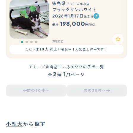
徳島県
アミーゴ北島店
ブラックタンホワイト
2026年1月17日
生まれ
198,000
円
価格:
税込
3時間前
10人以上
ただいま
が検討中！人気急上昇中です！
アミーゴ北島店にいるチワワの子犬一覧
2
1
全
頭
/1ページ
前の30件へ
次の30件へ
小型犬
から探す