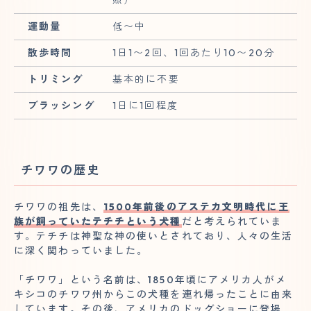
運動量
低〜中
散歩時間
1日1〜2回、1回あたり10〜20分
トリミング
基本的に不要
ブラッシング
1日に1回程度
チワワの歴史
チワワの祖先は、
1500年前後のアステカ文明時代に王
族が飼っていたテチチという犬種
だと考えられていま
す。テチチは神聖な神の使いとされており、人々の生活
に深く関わっていました。
「チワワ」という名前は、1850年頃にアメリカ人がメ
キシコのチワワ州からこの犬種を連れ帰ったことに由来
しています。その後、アメリカのドッグショーに登場