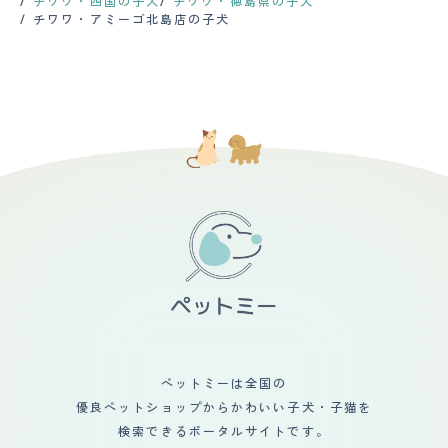
チワワ・四国の子犬
チワワ・徳島県の子犬
とが多くなりました。 そんなある日、預りをしたチワワ
います。おしりと足の裏の毛は伸びるので、シャンプーの
さいままでいてくれること。頭のいい子なので、教えたこ
いてくれるので、とても飼いやすいです。 散歩は季節に
チワワ・アミーゴ北島店の子犬
とそっくりなチワワを見つけました。 嬉しさのあまり、
際にカットしています。愛犬は10歳を超えましたが、健
とはしっかり言いつけを守るし、基本的には穏やかで落ち
よるのですが、週に2、3回(1回10-30分)ほどです。途中
思わずその場で飼うことを決めてそのまま家に連れて帰り
康に問題はありませんが、数年に一度、健康診断をしてい
着いた性格なので、初めて犬を飼う人でもしつけさえしっ
危ない道や本人が怯え始めて固まった場合が抱っこしてい
我が家の一員になりました。 身体の小ささに家族も魅せ
ます。病気の早期発見のためには、定期的なチェックをす
かりしておけば、それほど大変ではない。ただ、好奇心が
ます。 【お手入れ】 毛はロングで柔らかめです。シャン
られてしまい、今では犬界のアイドルになっています。
るのがいいでしょう 【鳴き声】 普段、家族や来客に対し
旺盛な面があり、興奮すると鳴きまくったり、ヤンチャに
プーは週一程度で行っていますが、抜け毛がすごく常に服
ては一切吠えませんが、外を散歩している犬に対しては吠
駆け回ったりしてしまうのが少し大変。抜け毛が多く、特
に毛がついてしまいます。 カットにはいっていません。
えます。全身を使って吠えるので、鳴き声は大きいです
に春と秋の季節の変わり目は大変なことになるので、まめ
うちの子は予想以上にすくすく育ってしまって、現在ぽっ
が、「ダメ」と言うと、こちらに体を向け鳴くのを止めて
に掃除をしなければいけないのはネック。落ち込んで帰宅
ちゃり目なことに悩まされています。また涙やけがひど
くれます。キンキン高い鳴き声ではなく、低い声で威嚇し
した日などは、顔色や雰囲気で何かを察するのか、いつも
く、鼻涙管洗浄も行ったのですが、元々腺が細いようで危
ているようです。 【総評】 生後半年で迎え入れ、初めは
以上に甘えてきたり、逆に適度な距離をおいてくれたり
ないということで途中で中止になりました。フードを現在
飼い主にしか心を開かなかった子が、色んな人と接するよ
と、ツンデレ具合が最高にかわいい。
少しずつ色々試している状況です。 基本健康体なので特
うになり誰にでもお腹を見せるまでに成長出来たことが何
に投薬や検診必須ではないのですが、長生きをしてほしい
より嬉しい事でした。寂しさからか、壁をかじられたり、
ので月1で健康診断へ連れて行っています。 【鳴き声】 全
自分のうんちを食べた事もありましたが根気強くしつけを
く吠えないのですが、キューンとは鳴きます。遊んで欲し
すると、それらの問題行動も収まっていきました。抜け毛
い時や長時間待たせてしまった時、朝ごはんの時間になる
はかなりありますが、毛が絡まる事はあまりないので、手
と鳴きます。声量は全く大きくないので、特に不快感がな
入れの楽さもチワワの良さだと思います。愛嬌たっぷりで
いため注意はしていません。多分「ワン」を知らないのだ
人懐っこい所が愛犬の良い所です。
と思います。 【総評】 サイズ感がちょうどよく、可愛く
て飼いやすいところが好きです。うちの子と出会った時
は、たまたまペットショップを訪れていて、入荷したてで
シャワーを浴びたことにより尋常じゃなく怯えて震えてい
ペットミーは全国の
ることに「だ、大丈夫！？」と思って心配でそこから3日
優良ペットショップからかわいい子犬・子猫を
間ペットショップに通ったのがきっかけでした。迎え入れ
前後は、もともといつか犬を飼いたいなあと思っていたの
検索できるポータルサイトです。
で、本当に今でよいのか、この子を幸せにできる充分な財