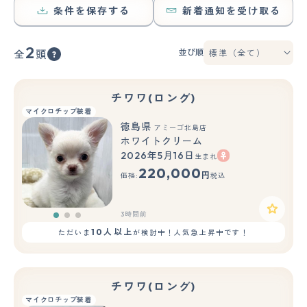
条件を保存する
新着通知を受け取る
2
並び順
全
頭
チワワ(ロング)
マイクロチップ装着
徳島県
アミーゴ北島店
ホワイトクリーム
2026年5月16日
生まれ
もっと見る
220,000
円
価格:
税込
3時間前
10人以上
ただいま
が検討中！人気急上昇中です！
チワワ(ロング)
マイクロチップ装着