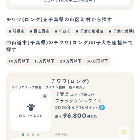
10人以上
ただいま
が検討中！
チワワ(ロング)を千葉県の市区町村から探す
# 船橋市
# 習志野市
# 印西市
# 千葉市稲毛区
# 千葉市美浜区
四街道市(千葉県)のチワワ(ロング)の子犬を価格帯で
探す
10万円以下
15万円以下
20万円以下
30万円以下
チワワ(ロング)
マイクロチップ装着
ワクチン接種
親体重表示
千葉県
コジマ四街道店
ブラックタンホワイト
2026年4月18日
生まれ
96,800
円
価格:
税込
4時間前