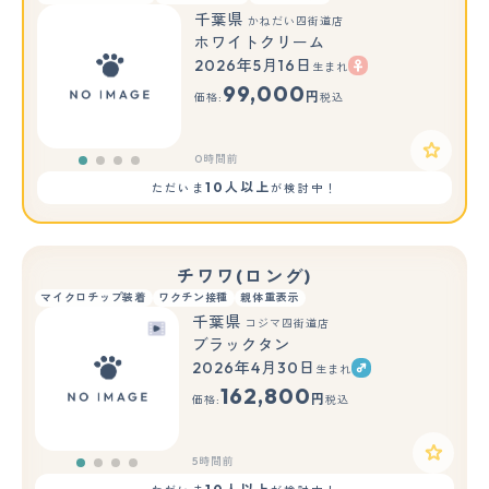
千葉県
かねだい四街道店
ホワイトクリーム
2026年5月16日
生まれ
99,000
円
価格:
税込
0時間前
10人以上
ただいま
が検討中！
チワワ(ロング)
マイクロチップ装着
ワクチン接種
親体重表示
千葉県
コジマ四街道店
ブラックタン
2026年4月30日
生まれ
162,800
円
価格:
税込
5時間前