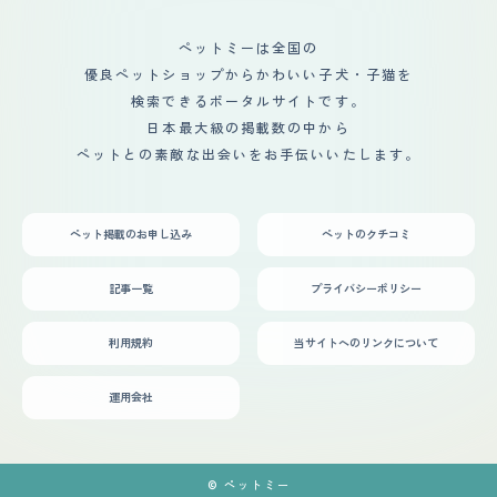
ョンはしやすいと思います。
れてくれるかとっても不安でした。一人っ子だった娘が妹
ができたと喜び率先してお世話をしてくれ言葉遣いが優し
ペットミーは全国の
くなったように思います。今では立場は反対ですが誰より
優良ペットショップからかわいい子犬・子猫を
も大切にしてくれます
検索できるポータルサイトです。
日本最大級の掲載数の中から
ペットとの素敵な出会いをお手伝いいたします。
ペット掲載のお申し込み
ペットのクチコミ
記事一覧
プライバシーポリシー
利用規約
当サイトへのリンクについて
運用会社
© ペットミー