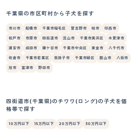
千葉県の市区町村から子犬を探す
市川市
船橋市
千葉市稲毛区
習志野市
柏市
印西市
松戸市
市原市
四街道市
流山市
千葉市美浜区
木更津市
浦安市
成田市
鎌ケ谷市
千葉市中央区
東金市
八千代市
佐倉市
千葉市若葉区
我孫子市
千葉市緑区
館山市
八街市
旭市
富津市
野田市
四街道市(千葉県)のチワワ(ロング)の子犬を価
格帯で探す
10万円以下
15万円以下
20万円以下
30万円以下