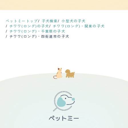
座り、おて、マテをやっています。 散歩は５～１０分く
かれた人は可愛くて仕方がないと思います。逆に嫌われて
ると思います。基本性格が穏やかなのとビビりなこともあ
らい。１日二回。外では歩くくらい、家の中でおもちゃを
いる人だと、ガルルと威嚇され続けるので、嫌いになると
るので、警戒して静かに座っているという方が正確かもし
投げてとってくるというのが一番の運動。 あまり本人も
思います。 散歩も楽ですし、ご飯も少量で済むので、他
れません 【しつけやすさ】 トイレはうちに来て何回か繰
長い時間はやりたがらない。 【お手入れ】 シャンプーは
の犬種よりもお世話が楽だと思います。ただし、かなり吠
り返し教えたらすぐに習得し食事尿と便を所定の場所でし
ペットミートップ
子犬検索
小型犬の子犬
夏場は週１、冬は２，３週間に一度。 自宅で自分でやっ
える音が高音なので、近所に響くので要注意です。マンシ
てくれます。散歩はあまり歩きたがりません。近所を
チワワ(ロング)の子犬
チワワ(ロング)・関東の子犬
ています。トリミングは必要ないが、爪はトリマーさんに
ョンやアパートでも不便なく飼育することができるので、
200メートル歩けば機嫌が良い方だと思います。室内は
チワワ(ロング)・千葉県の子犬
月一で頼んでいます。 抜け毛は多い。毎日ブラッシング
初心者にお勧めです。そこまで歩かないので、高齢の人に
家族みんながいると嬉しそうに走っていますが割と寝てい
チワワ(ロング)・四街道市の子犬
をするとコームにとれるし、床にも落ちています。 黒い
もお勧めです。
ます。 【お手入れ】 三ヶ月に一回カットに行っていま
毛なので目立つ、掃除機で取りにくいということはない。
す。冬は毛を伸ばしていますが春先から秋先まで割と動く
冬毛の抜ける春先が一番抜ける。 顔回りの長い毛はブラ
たびに毛が舞ってしまうところがあるので、こまめなブラ
ッシングをさぼると毛玉になる。 予防注射以外で特に病
ッシングは欠かせません。カーペットなど、こまめにコロ
院のお世話になることはまだないです。 【鳴き声】 知ら
コロをしないと掃除機の吸いが悪くなってしまうのが困っ
ない人が家に来たときや、散歩でほかの犬とすれ違う時に
ています。夏場は臭い防止のため2週間に一回シャンプー
は吠える。 でも抱き上げたり、声をかけると収まりま
を自分でしています。今の所大きな病気はありませんが、
す。 うなったりすることはほとんどありません。 家の中
蚊の出る前などの最低限の薬をもらったりワクチンは打っ
ではほとんど吠えることもない。 鳴き声自体は小さくは
ているぐらいです。 【鳴き声】 興奮をするとたまにうー
ないけど頻度が低いので特に問題とは思っていません。
っとうなったり吠えたりすることはありますが声がとても
【総評】 黒の犬が欲しいこともありヨーキーと悩んでい
大きいということはあんまりありません。寂しいときやか
たけど、子犬のころに抱っこして顔をうずめてくれたしぐ
まって欲しいときはクーンと高い声を出すこともたまにあ
さにときめいて即決。 警戒心が強いけど、心を開くと一
りますが、比較的おとなしいと思います。 【総評】 小型
途なところが魅力。内弁慶なんだと思います。 室内で飼
で可愛いです。初めてお店で見たときはずっとそっぽむい
う小型犬なので、関節に注意してと言われているので、フ
ておりこちらを一切見なかったので、店の人に出してもら
ローリングにはカーペットを引くようにしています。 抜
うと、私たち家族がはじめて抱っこした犬だということを
け毛が目立ちますが、しょっちゅうコロコロでとっていま
教えてもらい運命だと思いました。迎え入れるにあたって
す。 小さいと抱っこが書中できるので、コミュニケーシ
とっても小さい上、少し人見知りをする子だったので、慣