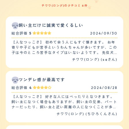
チワワ(ロング)のクチコミ 6件
飼い主だけに誠実で愛くるしい
総合評価
5
2024/09/30
【人なつっこさ】 初めて会う人にもすぐ懐きます。 お年
寄りや子どもが苦手というわんちゃんが多いですが、この
子は今のところ苦手なタイプはいないようです。 先住犬
のチワワ、ポメラニアンがいるので小さい頃から他のワン
チワワ(ロング) (saさん)
ちゃんと接しているため初めて会うわんちゃんともすぐ仲
良くなれる性格です。 男の子、女の子両方のわんちゃん
とすぐ仲良くなれる性格です。 小さい頃から色んな人や
わんちゃんと接しているおかげか、人もわんちゃんも今の
ツンデレ感が最高です
ところ好きで苦手なタイプはいない活発な子に育ってま
総合評価
4
2024/08/28
す。 【落ち着き】 お座りを教えても、今は一瞬しか座れ
ません。 先住犬の動きを見て習うのか、少しずつですが
【人なつっこさ】 好きな人にはべったりとなつきます。
家に来た当初よりかは落ち着きがでてきました。みんなが
飼い主になつく場合もありますが、飼い主の兄弟、パート
落ち着いているのにひとりだけ落ち着きがないと先住犬に
ナーだったり、飼い主と近い距離の人になつくことが多い
怒られて学ぶようです。 【しつけやすさ】 チワワは飼い
です。逆に子供は嫌いなのかな？と思います。ほとんど言
チワワ(ロング) (ちひろくんさん)
主に誠実と言われているので、とてもしつけはしやすいで
うことを聞きません。恐らく、自分の方が先輩だと思って
す。 家に来てからしばらくは何もしていなかったです
います。見た目は可愛らしいですが、かなり気が強く、負
が、環境に慣れてからは簡単なお座りや単語の『よし』
けず嫌いです。ただし、怒ると、かなりの確率でいじけて