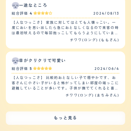
『ダメ』の言葉を覚えてもらいました。家の中で先住犬と
静かになるので、メンタルは弱いです。年齢によって、か
一途なところ
よく走り回っています。お散歩デビューはこれからです
なり性格が変わる珍しい犬種です。 【落ち着き】 まった
が、最初は10分、15分と少しずつ時間を伸ばしていく予
総合評価
4
2024/08/13
く落ち着きがありません。とくに散歩時は吠えるか、逃げ
定です。 【お手入れ】 ロングコートなので、夏前と冬前
るかの繰り返しです。散歩に慣れさせるまで、かなり苦労
で換毛期があり夏前はわりと量が少なくなり冬は量が増え
【人なつっこさ】 家族に対してはとても人懐っこい。一
すると思います。早めに大きな犬に慣れさせた方が散歩を
てふわふわになります。 シャンプーは月に1回、ブラッシ
度においを思い出したら急におとなしくなるので来客の時
上達させる近道です。室内でもかなり跳ねるので要注意で
ングは換毛期の夏前と冬前はすごく毛が抜けるので毎日し
は最初吠えるので毎回抱っこしてもらうようにしていま
す。 【しつけやすさ】 こまめにしつけをしないと噛み癖
ています。 たまに毛の束がカーペットに落ちているぐら
す。 知らない人（特に男性）に対しては警戒心が強い。
チワワ(ロング) (ももさん)
と吠え癖が治らないので要注意です。とくにチワワはぱっ
いチワワのロングコートは毛の抜けがすごいです。 毛の
小さい子供に対しては苦手意識があり、避ける。でも吠え
と見が可愛いので、散歩していると触ろうとする人が多い
質感はその子によって違って、まとまりがあってツヤツヤ
るのは控えるような感じなので小さい子だとわかっている
ので要注意です。とくに子供だと高確率で吠えます。室内
の子、ふわふわな子、少しゴワっとしている子でみんなバ
のかなと思う。 他のペットには友好的ではなく、ドック
でもかなり運動するので、小さいうちは庭でも十分だと思
ラバラな毛の質感です。 【鳴き声】 先住犬と遊ぶ時は楽
ランに連れて行ってもいつも飼い主の足の間に隠れてしま
目がクリクリで可愛い
います。 【お手入れ】 毛の伸びが早いですが、体長が小
しくてワン！と一言言うぐらいです。 普段は全然吠えな
い、ほかの犬がおしりのにおいをかぎに来ても座り込んで
さいので、他の犬種よりもケアーが簡単です。こまめにシ
総合評価
5
2024/06/4
いですが、インターフォンやテレビから聞こえるわんちゃ
嫌がる。 【落ち着き】 ５歳を超えたくらいからぐっと落
ャンプーやブラッシングしていれば、カットも2,3か月に1
んの声が聞こえると先住犬が吠えるのでそれにつられてワ
ち着いた印象です。 それまでのころは沖井に入りのおも
度で十分だと思います。チワワの体質かもしれませんが、
【人なつっこさ】 比較的おとなしい子で穏やかです、お
ン！の一言だけ吠えるぐらいです。 【総評】 ずっとチワ
ちゃを投げたりするといつまでも遊んでいましたが、それ
気管支が弱い場合が多いです。そのため、太り過ぎると変
客さんに小さい子がいると怖がってしまい部屋の端っこに
ワを飼っているので、飼い主に誠実なところが好きです。
からはぐっと減ってきました。 散歩に行くという様子を
な咳や息苦しくてゼエゼエと息を切らすので、食事の管理
避難していることが多いです。子供が撫でてくれると喜ぶ
家にいる時もカフェにいる時もほぼ寝ていて手がかからな
見て喜んで興奮はしますが、小さいころはうれしょんをす
は徹底したほうが長生きします。チョコとチョコと動き回
というより固まっていますが、大人相手だと自分から膝の
チワワ(ロング) (まちみさん)
いです。 ・次飼うとしたらチョコマール柄の子がいい
るほどだったことも多かったけど… こちらの声に反応する
るので、歯の手入れが他の犬種よりも面倒かな？と思いま
上に乗ってきたり安心している場合はお腹を上に向けて撫
な。と思っていていつか出会えたらいいな。ぐらいだった
のが年々わかる気がします。 【しつけやすさ】 トイレは
す。 【鳴き声】 基本はキャンキャン、クーン、ガルルの
でて欲しいとアピールしてきます。横になって寝ていると
のですがたまたまHPを見てこの子だ！と思って次の日に
家の中にペットシーツを置くのを併用し、散歩のときに。
3パターンです。そのため、感情の表現方法が猫みたいで
お腹のところに来てくっつきに来るぐらい甘えん坊です。
会いに行きました。 ・先住犬もチワワだったのと、家に
ペットシーツは子犬の時に何度も失敗しましたが、寝起き
分かりやすいです。小さいうちは、かなり吠え癖があるの
我が家の子供に対しては自分の方が上に思って思っている
来る前からこの子は活発な子だったので不安点はありませ
の時にそこでおしっこをするまで待つということを繰り返
もっと見る
で、近所迷惑にならないように防音対策は必須になりま
のか強気で体当たりしているところもあります 【落ち着
んでしたが、家にくる前からご飯の食べ残しがあったので
したら、自然と覚えました。 大きくなって外でするタイ
す。大きくなれば、キャンキャンはなくなります。 【総
き】 無駄吠えすることはほとんどありません。外出先で
その点だけ不安でした。
ミングが整ってきたのも大きいかと。 ごはんのたびにお
評】 懐く人と懐かない人との差が激しい犬種なので、懐
他の犬がいると吠える方もありますが割と静かに座ってい