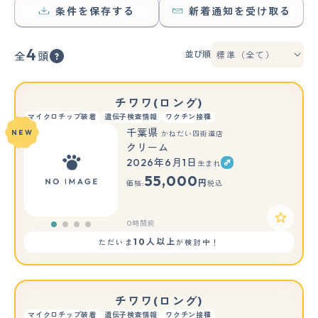
条件を保存する
新着通知を受け取る
4
並び順
全
頭
チワワ(ロング)
マイクロチップ装着
遺伝子検査情報
ワクチン接種
千葉県
NEW
かねだい四街道店
クリーム
2026年6月1日
生まれ
55,000
円
価格:
税込
0時間前
10人以上
ただいま
が検討中！
チワワ(ロング)
マイクロチップ装着
遺伝子検査情報
ワクチン接種