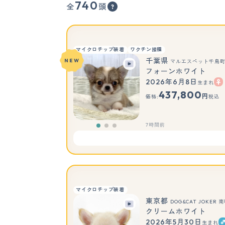
740
全
頭
マイクロチップ装着
ワクチン接種
千葉県
NEW
マルエスペット千鳥
フォーンホワイト
2026年6月8日
生まれ
437,800
円
価格:
税込
7時間前
マイクロチップ装着
東京都
DOG&CAT JOKE
クリームホワイト
2026年5月30日
生まれ