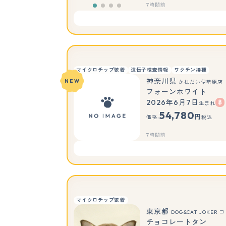
7時間前
マイクロチップ装着
遺伝子検査情報
ワクチン接種
神奈川県
NEW
かねだい伊勢原店
フォーンホワイト
2026年6月7日
生まれ
54,780
円
価格:
税込
7時間前
マイクロチップ装着
東京都
DOG&CAT JOKER
チョコレートタン