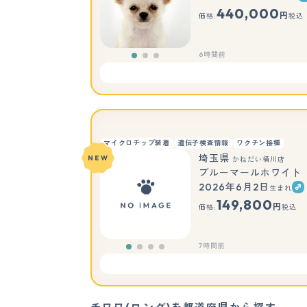
440,000
円
価格:
税込
6時間前
マイクロチップ装着
遺伝子検査情報
ワクチン接種
埼玉県
NEW
かねだい桶川店
ブルーマールホワイト
2026年6月2日
生まれ
149,800
円
価格:
税込
7時間前