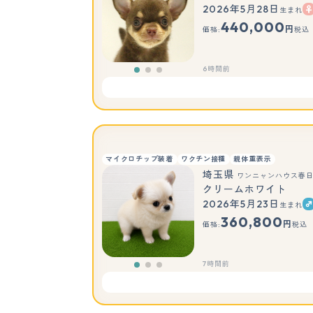
2026年5月28日
生まれ
440,000
円
価格:
税込
6時間前
マイクロチップ装着
ワクチン接種
親体重表示
埼玉県
ワンニャンハウス春
クリームホワイト
2026年5月23日
生まれ
360,800
円
価格:
税込
7時間前