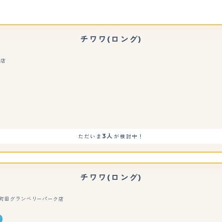
チワワ(ロング)
町店
もっと見る
3人
ただいま
が検討中！
チワワ(ロング)
R 南町田グランベリーパーク店