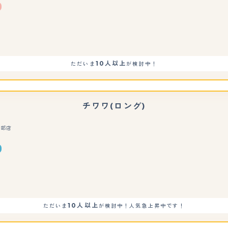
もっと見る
10人以上
ただいま
が検討中！
チワワ(ロング)
日部店
もっと見る
10人以上
ただいま
が検討中！人気急上昇中です！