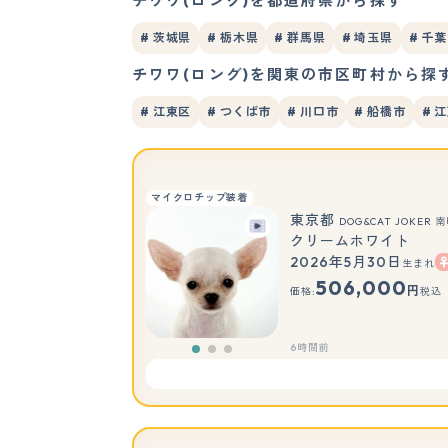
チワワ(ロング)を都道府県から探す
# 茨城県
# 栃木県
# 群馬県
# 埼玉県
# 千
チワワ(ロング)を関東の市区町村から探
# 江東区
# つくば市
# 川口市
# 船橋市
# 
マイクロチップ装着
東京都
DOG&CAT JOKE
クリームホワイト
2026年5月30日
生まれ
506,000
円
価格:
税込
6時間前