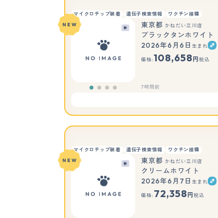
マイクロチップ装着
遺伝子検査情報
ワクチン接種
東京都
NEW
かねだい立川店
ブラックタンホワイト
2026年6月6日
生まれ
108,658
円
価格:
税込
7時間前
マイクロチップ装着
遺伝子検査情報
ワクチン接種
東京都
NEW
かねだい立川店
クリームホワイト
2026年6月7日
生まれ
72,358
円
価格:
税込