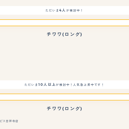
4人
ただいま
が検討中！
チワワ(ロング)
10人以上
ただいま
が検討中！人気急上昇中です！
チワワ(ロング)
 コピス吉祥寺店