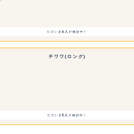
もっと見る
6人
ただいま
が検討中！
チワワ(ロング)
もっと見る
5人
ただいま
が検討中！