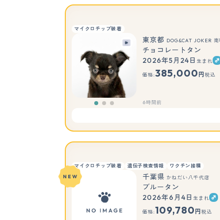
マイクロチップ装着
東京都
DOG&CAT JOKE
チョコレートタン
2026年5月24日
生まれ
385,000
円
価格:
税込
6時間前
マイクロチップ装着
遺伝子検査情報
ワクチン接種
千葉県
NEW
かねだい八千代店
ブルータン
2026年6月4日
生まれ
もっと見る
109,780
円
価格:
税込