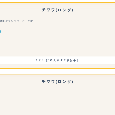
チワワ(ロング)
R 南町田グランベリーパーク店
もっと見る
10人以上
ただいま
が検討中！
チワワ(ロング)