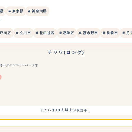
葉県
# 東京都
# 神奈川県
す
江戸川区
# 立川市
# 世田谷区
# 葛飾区
# 習志野市
# 前橋市
# 足
チワワ(ロング)
R 南町田グランベリーパーク店
もっと見る
10人以上
ただいま
が検討中！