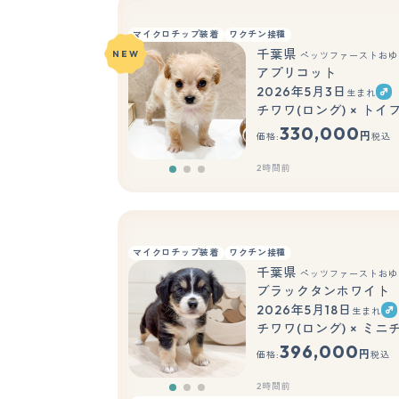
マイクロチップ装着
ワクチン接種
千葉県
NEW
ペッツファーストおゆ
アプリコット
2026年5月3日
生まれ
チワワ(ロング) × トイ
330,000
円
価格:
税込
2時間前
マイクロチップ装着
ワクチン接種
千葉県
ペッツファーストおゆ
ブラックタンホワイト
2026年5月18日
生まれ
チワワ(ロング) × ミ
396,000
円
価格:
税込
2時間前