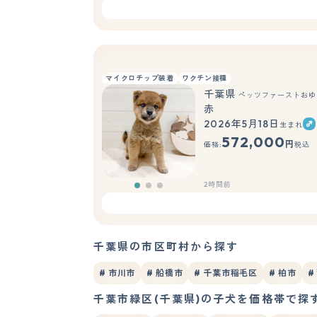
マイクロチップ装着
ワクチン接種
千葉県
ペッツファーストおゆ
赤
2026年5月18日
生まれ
572,000
円
価格:
税込
2時間前
千葉県の市区町村から探す
# 市川市
# 船橋市
# 千葉市稲毛区
# 柏市
#
千葉市緑区(千葉県)の子犬を価格帯で探