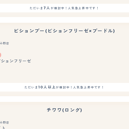
7人
ただいま
が検討中！人気急上昇中です！
ビションプー(ビションフリーゼ×プードル)
み野店
もっと見る
 ビションフリーゼ
10人以上
ただいま
が検討中！人気急上昇中です！
チワワ(ロング)
み野店
イト