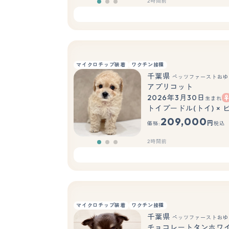
2時間前
マイクロチップ装着
ワクチン接種
千葉県
ペッツファーストおゆ
アプリコット
2026年3月30日
生まれ
トイプードル(トイ) ×
209,000
円
価格:
税込
2時間前
マイクロチップ装着
ワクチン接種
千葉県
ペッツファーストおゆ
チョコレートタンホワ