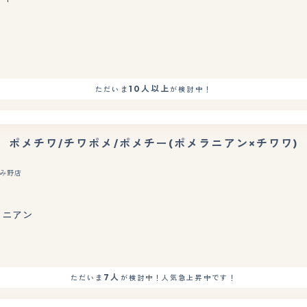
もっと見る
10人以上
ただいま
が検討中！
ポメチワ/チワポメ/ポメチー(ポメラニアン×チワワ)
み野店
もっと見る
ラニアン
7人
ただいま
が検討中！人気急上昇中です！