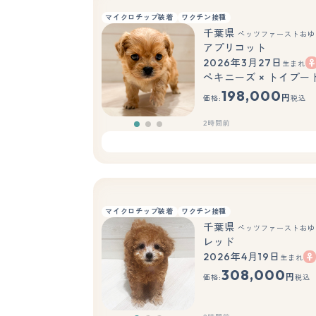
マイクロチップ装着
ワクチン接種
千葉県
ペッツファーストおゆ
アプリコット
2026年3月27日
生まれ
ペキニーズ × トイプー
198,000
円
価格:
税込
2時間前
マイクロチップ装着
ワクチン接種
千葉県
ペッツファーストおゆ
レッド
2026年4月19日
生まれ
308,000
円
価格:
税込