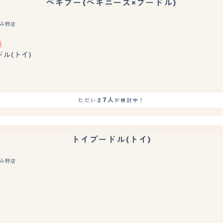
ペキプー(ペキニーズ×プードル)
み野店
もっと見る
ドル(トイ)
7人
ただいま
が検討中！
トイプードル(トイ)
み野店
もっと見る