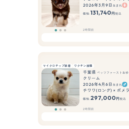
2026年3月9日
生まれ
131,740
円
価格:
税込
2時間前
マイクロチップ装着
ワクチン接種
千葉県
ペッツファーストおゆ
クリーム
2026年4月6日
生まれ
チワワ(ロング) × ポメ
297,000
円
価格:
税込
2時間前