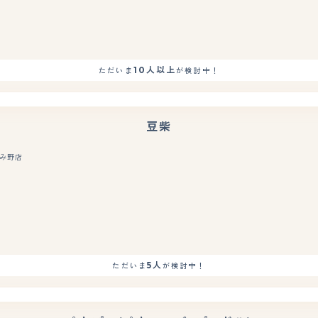
10人以上
ただいま
が検討中！
豆柴
み野店
もっと見る
5人
ただいま
が検討中！