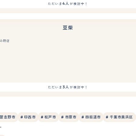
4人
ただいま
が検討中！
豆柴
み野店
もっと見る
3人
ただいま
が検討中！
 習志野市
# 印西市
# 松戸市
# 市原市
# 四街道市
# 千葉市美浜区
す