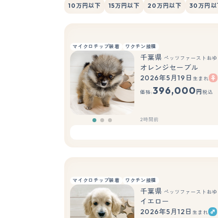
10万円以下
15万円以下
20万円以下
30万円以
マイクロチップ装着
ワクチン接種
千葉県
ペッツファーストおゆ
オレンジセーブル
2026年5月19日
生まれ
396,000
円
価格:
税込
2時間前
マイクロチップ装着
ワクチン接種
千葉県
ペッツファーストおゆ
イエロー
2026年5月12日
生まれ