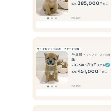
385,000
円
価格:
税込
2時間前
マイクロチップ装着
ワクチン接種
千葉県
ペッツファーストおゆ
赤
2026年5月11日
生まれ
451,000
円
価格:
税込
2時間前