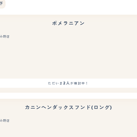
下
ポメラニアン
み野店
もっと見る
2人
ただいま
が検討中！
カニンヘンダックスフンド(ロング)
み野店
もっと見る