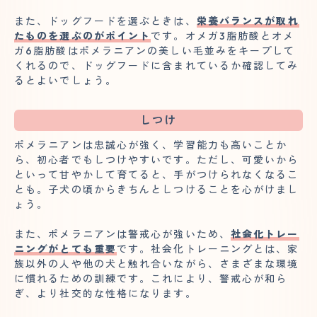
また、ドッグフードを選ぶときは、
栄養バランスが取れ
たものを選ぶのがポイント
です。オメガ3脂肪酸とオメ
ガ6脂肪酸はポメラニアンの美しい毛並みをキープして
くれるので、ドッグフードに含まれているか確認してみ
るとよいでしょう。
しつけ
ポメラニアンは忠誠心が強く、学習能力も高いことか
ら、初心者でもしつけやすいです。ただし、可愛いから
といって甘やかして育てると、手がつけられなくなるこ
とも。子犬の頃からきちんとしつけることを心がけまし
ょう。
また、ポメラニアンは警戒心が強いため、
社会化トレー
ニングがとても重要
です。社会化トレーニングとは、家
族以外の人や他の犬と触れ合いながら、さまざまな環境
に慣れるための訓練です。これにより、警戒心が和ら
ぎ、より社交的な性格になります。