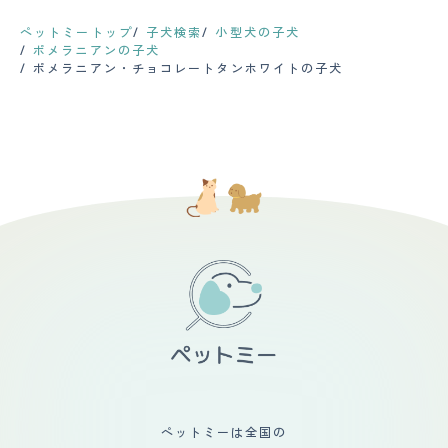
など運動習慣を大切にするようになったので、私自体も痩
は汚れやすいと思います。 毛が長く、ふわふわとしてい
響きます。そういう意味では大きく聞こえたり煩わしさが
【しつけやすさ】 個体差もあると思いますが、ポメラニ
せていき健康的になったことです。
るので、お散歩に連れて行った際に草むらなどに入ってし
ありますので、吹き抜けがあるお家などは家中に響くと思
アンはとにかくよく吠えるので、しつけはかなり必要で
ペットミートップ
子犬検索
小型犬の子犬
まうと後で手入れが大変です。草などがくっつくと毛に絡
います。外にいても窓際で吠えていたら外に少し聞こえて
す。今もしつけ教室に通っています。 散歩は朝晩15分ず
ポメラニアンの子犬
まってなかなか取れずに苦労します。 カットやトリミン
くるので近所迷惑が少し心配です。 【総評】 ふわふわで
つくらい行きますが、1歳半の後輩犬は家の中もよく走り
ポメラニアン・チョコレートタンホワイトの子犬
グは月に1回程度でトリミングに連れて行っています。体
人懐っこく甘えたな性格の子が多い印象の犬種なので、そ
回っています。 【お手入れ】 月に１度シャンプーしてい
臭もほとんどないので気になりません。定期的な健康診断
こがかわいくて気に入っています。ブリーダーさんで出会
ます。両手のひらにのるほど毛が抜けます。隔月でトリミ
は病院に言われてから連れて行くので不定期です。 【鳴
いましたがかわいい子だったので一目惚れして我が家に来
ングに出しており、１頭は毛量が多くのびるので、定期的
き声】 甲高い声でキャンキャンと鳴く感じです。 普段は
てもらいました。抱っこしても大人しく、すぐに腕の中で
にカットしています。カットはポメラニアンのふわふわモ
あまり吠えません。無駄吠えは少ないと思います。 家族
眠ってしまった姿を見て信頼してくれているんだなぁと思
フモフが好きなので、ナチュラルカットでお願いしていま
が遠くに行ってしまった時、嫌な時、怖い時などはキャン
ったのが第一印象です。ペットを飼うのが初めてなので、
す。 先住犬はストラバイト結晶ができやすいようで、専
キャンと吠えています。 一般的な犬の鳴き声なので、あ
適正な環境になっているか心配でした。我が家は子供がい
用のフードを食べています。後輩犬も尿量が多く、結晶は
まり気にする必要はないです。 【総評】 好きなところは
ないため、主人とは離婚したいと思っていたり、今後につ
出ていませんが、経過観察中です。 定期的な健康診断は
とにかく可愛いところ！毛がもふもふで見た目も可愛い
いて話し合いや喧嘩もあり家の中がギクシャクしていまし
私は必要だと思っています。できるだけ長く一緒にいたい
し、丸くて大きな甘めに、にっこりと上がった口角が最高
た。しかしペットを迎える事で新しい家族の形が出来るの
ので。 【鳴き声】 小さいからだなのに、声は大きいと思
に可愛いです！ 性格も人懐っこく、ずっとくっついてい
ではと思い、乗り気でない主人を説得しました。今では主
います。特にインターホンなどによる無駄吠えは、インタ
るので可愛くて仕方ありません！ 出会いはペットショッ
人との会話も増え一緒に散歩したり新しい家族の形に満足
ーホン越しに外の方と会話できないくらい吠えるので、困
プでした。初めて会った時からニコニコとしていて、抱っ
しています。
っています（トレーニング中です）。うちの愛犬は声が低
こしてみたら頭の上までよじ登ってきました。 もともと
めかなと思います。 【総評】 とにかく見た目が可愛く、
大型犬を含む3匹を飼育していたので、特に迎え入れる際
子犬時代も成犬になっても、もこもこで可愛いです。しつ
の不安もありませんでしたし、生活に変化もありませんで
け（特に吠え）が少々大変ですが、顔を見てくれるニコニ
した！
コ顔がたまりません。 先住犬はキツネ顔のちょっと大き
めのポメラニアンで、よくチワワと間違えられますが、そ
れもまた可愛いです。後輩犬はタヌキ顔なので、それぞれ
の可愛さを楽しんでいます。 初めての多頭飼育だったの
ペットミーは全国の
で、不安はとてもありました。先住犬の負担にならない