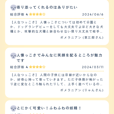
寄り添ってくれるのはありがたい
総合評価
4
2024/06/6
【人なつっこさ】 人懐っこさについては初めて公園と
か、ドッグランデビューをしても大丈夫でよほど大きな犬
種とか、攻撃的な犬種と鉢合わせない限り大丈夫で相手の
ペットを傷つけるような行動をとることはないです。ほか
ポメラニアン (草三郎さん)
のペットとの相性ですが、アメリカンショートヘアの猫ち
ゃんとの相性も申し分なく、仲良くやっており、相手にか
みつくという攻撃的なそぶりはありません。が、相手側の
ペットが嫌がっている様子などの理解が少し低いので相手
人懐っこさでみんなに笑顔を配るところが魅力
側のペットから攻撃を受けることもあります。 【落ち着
です
き】 落ち着きについては若干落ち着きが乏しく、室内で
総合評価
4
2024/03/11
飼育するに際してしつけを厳しくしないといけないです。
なんというか、活動的でほかの子たちと遊びたいという気
【人なつっこさ】 人間の子供には目線が近いからなの
持ちが強いんですけど、ほかの子は疲れているのか遊びた
か、好奇心持って寄っていきます。ただ子供側が怖がった
くないという感じで活動的で、えさを食べ終わるのも早い
り逆に変なところ触られたりして、上手く遊べているのか
ように見えました。 【しつけやすさ】 しつけについては
な？とは思ったりします。大人に対してもおやつ等があれ
ポメラニアン (りゃんさん)
しつけやすく、賢いように思えます。何をすると飼い主が
ば寄っていくので、人懐っこい方だと思いました。犬には
喜ぶか、激怒するかというのを理解しており、やってはい
あまり慣れていないのか追いかけられることの方が多く、
けないことについては学習できます。散歩については一日
自分からはあまり積極的に長時間絡むことはないです。吠
当たり２回ほど散歩させないと太りやすいので注意です。
えたりもあまりしないですが、相手が吠えると負けじと吠
とにかく可愛い！ふわふわの妖精！
【お手入れ】 毛の長さは長く、質感についてはふわふわ
え返します。 【落ち着き】 落ち着きはあまりない方だと
の質感ですが、これはお手入れした場合です。お手入れを