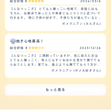
総合評価
5
2024/03/6
思います。特におやつに目がくらみやすいのでおやつを見
しないと多分ごわごわの毛並みになるのではないかと。シ
せると暴れます。外の大きい音(クラクションや家のピン
ャンプーの頻度は２日に一回でカットの頻度は２か月に一
【人なつっこさ】 とても人懐っこい性格で、家族にはも
ポンなど)にも吠えたりするので、環境慣れしてないのか
回で特にこだわりがあるかッとはないです。ワンちゃんが
ちろん、お散歩で会った人や来客にもニコニコと近づいて
正確なのか分からないです。 【しつけやすさ】 初めての
歩きやすい、前が見えやすいという点のみ重視したカット
行きます。 特に子供が好きで、子供たちが遊んでいると
ペットなので平均が分からないですが、トイレは2週間ほ
をしています。健康問題の悩みですが、以前は皮膚病に悩
積極的に近づいたり、ベビーカーの中を気にしている様子
ポメラニアン (ヨルさん)
どですぐ出来るようになりましたので、しつけがしにくい
んでいましたが改善し、原因はシャンプーが原因で皮膚に
があります。 ペットショップで購入しましたが、家に連
と思った事はないです。ただ、技を覚えたりは苦手でお手
炎症が見えました。 【鳴き声】 泣き声については、無駄
れて帰ってきたその日から元気でした。まるで長い間連れ
や待てができないです。待ては覚えさせたいと思います。
吠えするといわれていたんですが、うちの子は案外吠えま
そったかのように初日から懐いていました。 ただ、気が
運動量は朝と夕方の散歩2回で15分くらいで済ませる時も
せん。ものすごく機嫌が悪いときとか、ほかのこと喧嘩し
弱いので人間には懐きますが、他の犬には警戒心が強いよ
抱き心地最高！
あれば、30分くらいする時もあります。30分する時は途
たときにまれに吠える程度で、まれに喧嘩したときにほえ
うで、怖がったり吠えたりたまにしています。 【落ち着
中抱っこしたりして負担かけすぎないようにしています。
総合評価
3
2023/12/26
た場合、ほかの子がめったに吠えないから恐怖みたいなも
き】 あまり落ち着きはないと思います。しかし、身体が
家の中では基本離しているので、自由に動き回っていま
のを感じて逃げたりするのでうちの子の場合、鳴き声を上
小さいので落ち着きがなくてもあまり邪魔には感じませ
す。 【お手入れ】 毛は長いので手入れが大変です。ふわ
【人なつっこさ】 二頭飼っていますが、先に迎えた方は
げることはまれで、鳴き声についてもうなるような声で
ん。 人懐っこい性格なので、とにかく家族から1秒も離れ
ふわなので毛が舞っています。 シャンプーは汚れなけれ
とても人懐っこく、他人にもすぐおなかを見せて撫でても
す。 【総評】 ポメラニアンの好きなところは、可愛らし
たくないようです。そばに家族がいれば大人しく寝ていま
ば2週に1回くらい、ブラッシングはほぼ毎日しています。
らおうとします。家でも、遊ぶよりも撫でてもらう方が好
い点と常に一緒にいてくれる点です。私は自宅内でお仕事
すが、家族がトイレなどで少しでも離れるとソワソワとし
ちょうど換毛期だったのでふわふわ毛になり変わりました
きなようで、よくおなかを見せてアピールしてきます。
ポメラニアン (ポメ大好きさん)
をしているため、どうしても一人で仕事をしていると気が
だして落ち着きがなくなります。 動物病院などに預けな
が、その時のブラッシングは毎日2回くらいしていまし
もう一頭も人懐っこく、すぐ寄ってきます。先住犬にも構
滅入ってくるんですが、ポメラニアンがいることで癒され
くてはいけない時は姿が見えなくなっても遠くからワンワ
た。 トリミングサロンには1ヶ月に1回行っており、丸く
ってほしそうにしています（先住犬はあまり構いたくない
るということです。私がポメラニアンと出会ったのは、私
ンと声が聞こえるので、長い間吠えている様子です。
カットしてもらってクマみたいにしてもらったり、長い毛
ようですが・・・）。他人には構ってほしいようなのです
の実家で買われていたポメラニアンが子供を産んだからで
【しつけやすさ】 大型犬などに比べればあまり優秀だと
を伸ばすようにしてもらったり、デザインカットができる
が、激しく吠えるので、なかなか遊んだり撫でてもらった
その子供の一匹をもらい受けたからです。迎え入れ時の不
は思いませんが、しつけはしやすいと思います。 性格も
もっと見る
種類なので可愛いです。 健康問題は今は特にありません
りはできません。 【落ち着き】 子犬のころは二頭とも落
安については、すでにアメリカンショートヘアという猫を
素直で人懐っこいので、基本的に言うことは聞いてくれま
が、床のフローリングが滑って危ないのでフロアマットを
ち着きはあまりなかったです。4歳になる先住犬は家では
飼っていたので打ち解けるかな？というのが不安でしたが
すし、いたずらもそれほどしません。したとしても力が弱
敷いて滑らないようにしたり、ソファーなど高いところに
落ち着いていますが、外ではたまに興奮してしまいます。
案外すんなりと打ち解けてました。迎え入れ後の生活の変
いのでさほど困りません。 【お手入れ】 毛は長毛よりで
登って降りる時に骨折しないよう階段をつけたりしていま
1歳半の後輩犬はまだまだ落ち着きません。家でも外でも
化については、体系を維持しないといけない子なので散歩
す。ふわふわとした柔らかい毛が常に抜けるので、床や服
す。 【鳴き声】 鳴き声は大きくないですが、甲高いので
すぐ興奮してしまうので、落ち着く練習をしています。