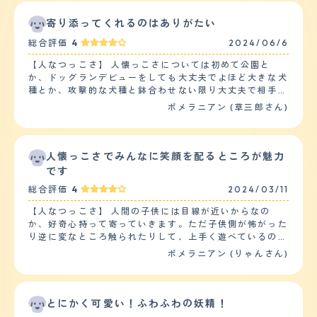
寄り添ってくれるのはありがたい
総合評価
4
2024/06/6
【人なつっこさ】 人懐っこさについては初めて公園と
か、ドッグランデビューをしても大丈夫でよほど大きな犬
種とか、攻撃的な犬種と鉢合わせない限り大丈夫で相手の
ペットを傷つけるような行動をとることはないです。ほか
ポメラニアン (草三郎さん)
のペットとの相性ですが、アメリカンショートヘアの猫ち
ゃんとの相性も申し分なく、仲良くやっており、相手にか
みつくという攻撃的なそぶりはありません。が、相手側の
ペットが嫌がっている様子などの理解が少し低いので相手
人懐っこさでみんなに笑顔を配るところが魅力
側のペットから攻撃を受けることもあります。 【落ち着
です
き】 落ち着きについては若干落ち着きが乏しく、室内で
総合評価
4
2024/03/11
飼育するに際してしつけを厳しくしないといけないです。
なんというか、活動的でほかの子たちと遊びたいという気
【人なつっこさ】 人間の子供には目線が近いからなの
持ちが強いんですけど、ほかの子は疲れているのか遊びた
か、好奇心持って寄っていきます。ただ子供側が怖がった
くないという感じで活動的で、えさを食べ終わるのも早い
り逆に変なところ触られたりして、上手く遊べているのか
ように見えました。 【しつけやすさ】 しつけについては
な？とは思ったりします。大人に対してもおやつ等があれ
ポメラニアン (りゃんさん)
しつけやすく、賢いように思えます。何をすると飼い主が
ば寄っていくので、人懐っこい方だと思いました。犬には
喜ぶか、激怒するかというのを理解しており、やってはい
あまり慣れていないのか追いかけられることの方が多く、
けないことについては学習できます。散歩については一日
自分からはあまり積極的に長時間絡むことはないです。吠
当たり２回ほど散歩させないと太りやすいので注意です。
えたりもあまりしないですが、相手が吠えると負けじと吠
とにかく可愛い！ふわふわの妖精！
【お手入れ】 毛の長さは長く、質感についてはふわふわ
え返します。 【落ち着き】 落ち着きはあまりない方だと