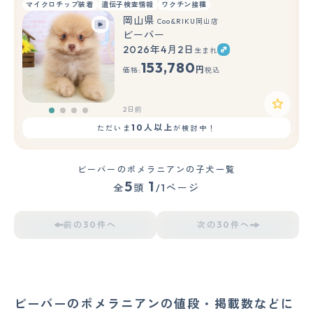
マイクロチップ装着
遺伝子検査情報
ワクチン接種
岡山県
Coo&RIKU岡山店
ビーバー
2026年4月2日
生まれ
153,780
円
価格:
税込
2日前
10人以上
ただいま
が検討中！
ビーバーのポメラニアンの子犬一覧
5
1
全
頭
/1ページ
前の30件へ
次の30件へ
ビーバーのポメラニアンの値段・掲載数などに