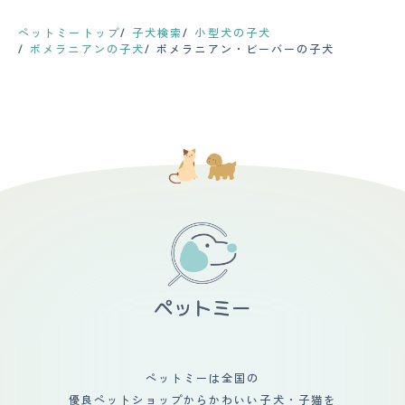
など運動習慣を大切にするようになったので、私自体も痩
は汚れやすいと思います。 毛が長く、ふわふわとしてい
響きます。そういう意味では大きく聞こえたり煩わしさが
【しつけやすさ】 個体差もあると思いますが、ポメラニ
せていき健康的になったことです。
るので、お散歩に連れて行った際に草むらなどに入ってし
ありますので、吹き抜けがあるお家などは家中に響くと思
アンはとにかくよく吠えるので、しつけはかなり必要で
ペットミートップ
子犬検索
小型犬の子犬
まうと後で手入れが大変です。草などがくっつくと毛に絡
います。外にいても窓際で吠えていたら外に少し聞こえて
す。今もしつけ教室に通っています。 散歩は朝晩15分ず
ポメラニアンの子犬
ポメラニアン・ビーバーの子犬
まってなかなか取れずに苦労します。 カットやトリミン
くるので近所迷惑が少し心配です。 【総評】 ふわふわで
つくらい行きますが、1歳半の後輩犬は家の中もよく走り
グは月に1回程度でトリミングに連れて行っています。体
人懐っこく甘えたな性格の子が多い印象の犬種なので、そ
回っています。 【お手入れ】 月に１度シャンプーしてい
臭もほとんどないので気になりません。定期的な健康診断
こがかわいくて気に入っています。ブリーダーさんで出会
ます。両手のひらにのるほど毛が抜けます。隔月でトリミ
は病院に言われてから連れて行くので不定期です。 【鳴
いましたがかわいい子だったので一目惚れして我が家に来
ングに出しており、１頭は毛量が多くのびるので、定期的
き声】 甲高い声でキャンキャンと鳴く感じです。 普段は
てもらいました。抱っこしても大人しく、すぐに腕の中で
にカットしています。カットはポメラニアンのふわふわモ
あまり吠えません。無駄吠えは少ないと思います。 家族
眠ってしまった姿を見て信頼してくれているんだなぁと思
フモフが好きなので、ナチュラルカットでお願いしていま
が遠くに行ってしまった時、嫌な時、怖い時などはキャン
ったのが第一印象です。ペットを飼うのが初めてなので、
す。 先住犬はストラバイト結晶ができやすいようで、専
キャンと吠えています。 一般的な犬の鳴き声なので、あ
適正な環境になっているか心配でした。我が家は子供がい
用のフードを食べています。後輩犬も尿量が多く、結晶は
まり気にする必要はないです。 【総評】 好きなところは
ないため、主人とは離婚したいと思っていたり、今後につ
出ていませんが、経過観察中です。 定期的な健康診断は
とにかく可愛いところ！毛がもふもふで見た目も可愛い
いて話し合いや喧嘩もあり家の中がギクシャクしていまし
私は必要だと思っています。できるだけ長く一緒にいたい
し、丸くて大きな甘めに、にっこりと上がった口角が最高
た。しかしペットを迎える事で新しい家族の形が出来るの
ので。 【鳴き声】 小さいからだなのに、声は大きいと思
に可愛いです！ 性格も人懐っこく、ずっとくっついてい
ではと思い、乗り気でない主人を説得しました。今では主
います。特にインターホンなどによる無駄吠えは、インタ
るので可愛くて仕方ありません！ 出会いはペットショッ
人との会話も増え一緒に散歩したり新しい家族の形に満足
ーホン越しに外の方と会話できないくらい吠えるので、困
プでした。初めて会った時からニコニコとしていて、抱っ
しています。
っています（トレーニング中です）。うちの愛犬は声が低
こしてみたら頭の上までよじ登ってきました。 もともと
めかなと思います。 【総評】 とにかく見た目が可愛く、
大型犬を含む3匹を飼育していたので、特に迎え入れる際
子犬時代も成犬になっても、もこもこで可愛いです。しつ
の不安もありませんでしたし、生活に変化もありませんで
け（特に吠え）が少々大変ですが、顔を見てくれるニコニ
した！
コ顔がたまりません。 先住犬はキツネ顔のちょっと大き
めのポメラニアンで、よくチワワと間違えられますが、そ
れもまた可愛いです。後輩犬はタヌキ顔なので、それぞれ
ペットミーは全国の
の可愛さを楽しんでいます。 初めての多頭飼育だったの
優良ペットショップからかわいい子犬・子猫を
で、不安はとてもありました。先住犬の負担にならない