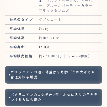
ル、ウルフ・セーブル、ビーバ
ー、ブルー、パーティーカラー、
ブラックタンなど
被毛のタイプ
ダブルコート
平均体重
約2㎏
平均体高
約18〜20㎝
平均寿命
13.8歳
平均販売価格
約277,883円（※petmi参照）
ポメラニアンの適正体重は？月齢ごとの大きさや
管理方法も解説
ポメラニアンの人気毛色7選！お気に入りの子を見
つける方法も紹介