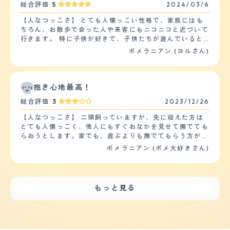
の質感ですが、これはお手入れした場合です。お手入れを
総合評価
5
2024/03/6
思います。特におやつに目がくらみやすいのでおやつを見
しないと多分ごわごわの毛並みになるのではないかと。シ
せると暴れます。外の大きい音(クラクションや家のピン
ャンプーの頻度は２日に一回でカットの頻度は２か月に一
【人なつっこさ】 とても人懐っこい性格で、家族にはも
ポンなど)にも吠えたりするので、環境慣れしてないのか
回で特にこだわりがあるかッとはないです。ワンちゃんが
ちろん、お散歩で会った人や来客にもニコニコと近づいて
正確なのか分からないです。 【しつけやすさ】 初めての
歩きやすい、前が見えやすいという点のみ重視したカット
行きます。 特に子供が好きで、子供たちが遊んでいると
ペットなので平均が分からないですが、トイレは2週間ほ
をしています。健康問題の悩みですが、以前は皮膚病に悩
積極的に近づいたり、ベビーカーの中を気にしている様子
ポメラニアン (ヨルさん)
どですぐ出来るようになりましたので、しつけがしにくい
んでいましたが改善し、原因はシャンプーが原因で皮膚に
があります。 ペットショップで購入しましたが、家に連
と思った事はないです。ただ、技を覚えたりは苦手でお手
炎症が見えました。 【鳴き声】 泣き声については、無駄
れて帰ってきたその日から元気でした。まるで長い間連れ
や待てができないです。待ては覚えさせたいと思います。
吠えするといわれていたんですが、うちの子は案外吠えま
そったかのように初日から懐いていました。 ただ、気が
運動量は朝と夕方の散歩2回で15分くらいで済ませる時も
せん。ものすごく機嫌が悪いときとか、ほかのこと喧嘩し
弱いので人間には懐きますが、他の犬には警戒心が強いよ
抱き心地最高！
あれば、30分くらいする時もあります。30分する時は途
たときにまれに吠える程度で、まれに喧嘩したときにほえ
うで、怖がったり吠えたりたまにしています。 【落ち着
中抱っこしたりして負担かけすぎないようにしています。
総合評価
3
2023/12/26
た場合、ほかの子がめったに吠えないから恐怖みたいなも
き】 あまり落ち着きはないと思います。しかし、身体が
家の中では基本離しているので、自由に動き回っていま
のを感じて逃げたりするのでうちの子の場合、鳴き声を上
小さいので落ち着きがなくてもあまり邪魔には感じませ
す。 【お手入れ】 毛は長いので手入れが大変です。ふわ
【人なつっこさ】 二頭飼っていますが、先に迎えた方は
げることはまれで、鳴き声についてもうなるような声で
ん。 人懐っこい性格なので、とにかく家族から1秒も離れ
ふわなので毛が舞っています。 シャンプーは汚れなけれ
とても人懐っこく、他人にもすぐおなかを見せて撫でても
す。 【総評】 ポメラニアンの好きなところは、可愛らし
たくないようです。そばに家族がいれば大人しく寝ていま
ば2週に1回くらい、ブラッシングはほぼ毎日しています。
らおうとします。家でも、遊ぶよりも撫でてもらう方が好
い点と常に一緒にいてくれる点です。私は自宅内でお仕事
すが、家族がトイレなどで少しでも離れるとソワソワとし
ちょうど換毛期だったのでふわふわ毛になり変わりました
きなようで、よくおなかを見せてアピールしてきます。
ポメラニアン (ポメ大好きさん)
をしているため、どうしても一人で仕事をしていると気が
だして落ち着きがなくなります。 動物病院などに預けな
が、その時のブラッシングは毎日2回くらいしていまし
もう一頭も人懐っこく、すぐ寄ってきます。先住犬にも構
滅入ってくるんですが、ポメラニアンがいることで癒され
くてはいけない時は姿が見えなくなっても遠くからワンワ
た。 トリミングサロンには1ヶ月に1回行っており、丸く
ってほしそうにしています（先住犬はあまり構いたくない
るということです。私がポメラニアンと出会ったのは、私
ンと声が聞こえるので、長い間吠えている様子です。
カットしてもらってクマみたいにしてもらったり、長い毛
ようですが・・・）。他人には構ってほしいようなのです
の実家で買われていたポメラニアンが子供を産んだからで
【しつけやすさ】 大型犬などに比べればあまり優秀だと
を伸ばすようにしてもらったり、デザインカットができる
が、激しく吠えるので、なかなか遊んだり撫でてもらった
その子供の一匹をもらい受けたからです。迎え入れ時の不
は思いませんが、しつけはしやすいと思います。 性格も
もっと見る
種類なので可愛いです。 健康問題は今は特にありません
りはできません。 【落ち着き】 子犬のころは二頭とも落
安については、すでにアメリカンショートヘアという猫を
素直で人懐っこいので、基本的に言うことは聞いてくれま
が、床のフローリングが滑って危ないのでフロアマットを
ち着きはあまりなかったです。4歳になる先住犬は家では
飼っていたので打ち解けるかな？というのが不安でしたが
すし、いたずらもそれほどしません。したとしても力が弱
敷いて滑らないようにしたり、ソファーなど高いところに
落ち着いていますが、外ではたまに興奮してしまいます。
案外すんなりと打ち解けてました。迎え入れ後の生活の変
いのでさほど困りません。 【お手入れ】 毛は長毛よりで
登って降りる時に骨折しないよう階段をつけたりしていま
1歳半の後輩犬はまだまだ落ち着きません。家でも外でも
化については、体系を維持しないといけない子なので散歩
す。ふわふわとした柔らかい毛が常に抜けるので、床や服
す。 【鳴き声】 鳴き声は大きくないですが、甲高いので
すぐ興奮してしまうので、落ち着く練習をしています。