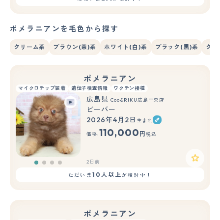
ポメラニアンを毛色から探す
クリーム系
ブラウン(茶)系
ホワイト(白)系
ブラック(黒)系
グレ
ポメラニアン
マイクロチップ装着
遺伝子検査情報
ワクチン接種
広島県
Coo&RIKU広島中央店
ビーバー
2026年4月2日
生まれ
110,000
円
価格:
税込
2日前
10人以上
ただいま
が検討中！
ポメラニアン