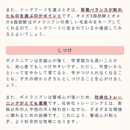
また、ドッグフードを選ぶときは、
栄養バランスが取れ
たものを選ぶのがポイント
です。オメガ3脂肪酸とオメ
ガ6脂肪酸はポメラニアンの美しい毛並みをキープして
くれるので、ドッグフードに含まれているか確認してみ
るとよいでしょう。
しつけ
ポメラニアンは忠誠心が強く、学習能力も高いことか
ら、初心者でもしつけやすいです。ただし、可愛いから
といって甘やかして育てると、手がつけられなくなるこ
とも。子犬の頃からきちんとしつけることを心がけまし
ょう。
また、ポメラニアンは警戒心が強いため、
社会化トレー
ニングがとても重要
です。社会化トレーニングとは、家
族以外の人や他の犬と触れ合いながら、さまざまな環境
に慣れるための訓練です。これにより、警戒心が和ら
ぎ、より社交的な性格になります。