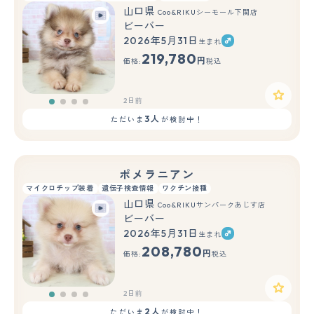
山口県
Coo&RIKUシーモール下関店
ビーバー
2026年5月31日
生まれ
219,780
円
価格:
税込
2日前
3人
ただいま
が検討中！
ポメラニアン
マイクロチップ装着
遺伝子検査情報
ワクチン接種
山口県
Coo&RIKUサンパークあじす店
ビーバー
2026年5月31日
生まれ
208,780
円
価格:
税込
2日前
2人
ただいま
が検討中！