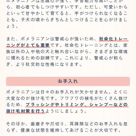
ポメラニアンは忠誠心が強く、学習能力も高いことか
ら、初心者でもしつけやすいです。ただし、可愛いから
といって甘やかして育てると、手がつけられなくなるこ
とも。子犬の頃からきちんとしつけることを心がけまし
ょう。
また、ポメラニアンは警戒心が強いため、
社会化トレー
ニングがとても重要
です。社会化トレーニングとは、家
族以外の人や他の犬と触れ合いながら、さまざまな環境
に慣れるための訓練です。これにより、警戒心が和ら
ぎ、より社交的な性格になります。
お手入れ
ポメラニアンは日々のお手入れが欠かせません。とくに
大変なのが抜け毛です。フワフワの被毛がたくさん抜け
るため、
ブラッシングやトリミング、シャンプーなどの
抜け毛対策を行う
ようにしましょう。
そのほか、歯磨きや爪切り、耳掃除などのお手入れも怠
らず、健康な状態を維持してあげることが大切です。