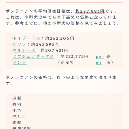
ポメラニアンの平均販売価格は、
約277,883円
です。
これは、小型犬の中でも若干高めな価格となっていま
す。参考までに、他の小型犬の価格を見てみましょう。
トイプードル
：約262,206円
チワワ
：約243,595円
マルチーズ
：約207,421円
ミニチュアダックス
：約223,775円
pet
参
フンド
（※全て
mi
照）
ポメラニアンの価格は、以下のような要素で決まりま
す。
月齢
性別
毛色
見た目
血統
健康状態