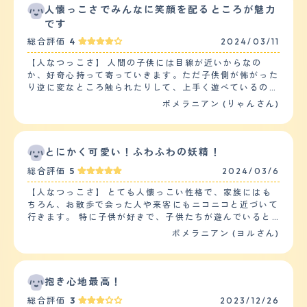
ペットが嫌がっている様子などの理解が少し低いので相手
人懐っこさでみんなに笑顔を配るところが魅力
側のペットから攻撃を受けることもあります。 【落ち着
です
き】 落ち着きについては若干落ち着きが乏しく、室内で
総合評価
4
2024/03/11
飼育するに際してしつけを厳しくしないといけないです。
なんというか、活動的でほかの子たちと遊びたいという気
【人なつっこさ】 人間の子供には目線が近いからなの
持ちが強いんですけど、ほかの子は疲れているのか遊びた
か、好奇心持って寄っていきます。ただ子供側が怖がった
くないという感じで活動的で、えさを食べ終わるのも早い
り逆に変なところ触られたりして、上手く遊べているのか
ように見えました。 【しつけやすさ】 しつけについては
な？とは思ったりします。大人に対してもおやつ等があれ
ポメラニアン (りゃんさん)
しつけやすく、賢いように思えます。何をすると飼い主が
ば寄っていくので、人懐っこい方だと思いました。犬には
喜ぶか、激怒するかというのを理解しており、やってはい
あまり慣れていないのか追いかけられることの方が多く、
けないことについては学習できます。散歩については一日
自分からはあまり積極的に長時間絡むことはないです。吠
当たり２回ほど散歩させないと太りやすいので注意です。
えたりもあまりしないですが、相手が吠えると負けじと吠
とにかく可愛い！ふわふわの妖精！
【お手入れ】 毛の長さは長く、質感についてはふわふわ
え返します。 【落ち着き】 落ち着きはあまりない方だと
の質感ですが、これはお手入れした場合です。お手入れを
総合評価
5
2024/03/6
思います。特におやつに目がくらみやすいのでおやつを見
しないと多分ごわごわの毛並みになるのではないかと。シ
せると暴れます。外の大きい音(クラクションや家のピン
ャンプーの頻度は２日に一回でカットの頻度は２か月に一
【人なつっこさ】 とても人懐っこい性格で、家族にはも
ポンなど)にも吠えたりするので、環境慣れしてないのか
回で特にこだわりがあるかッとはないです。ワンちゃんが
ちろん、お散歩で会った人や来客にもニコニコと近づいて
正確なのか分からないです。 【しつけやすさ】 初めての
歩きやすい、前が見えやすいという点のみ重視したカット
行きます。 特に子供が好きで、子供たちが遊んでいると
ペットなので平均が分からないですが、トイレは2週間ほ
をしています。健康問題の悩みですが、以前は皮膚病に悩
積極的に近づいたり、ベビーカーの中を気にしている様子
ポメラニアン (ヨルさん)
どですぐ出来るようになりましたので、しつけがしにくい
んでいましたが改善し、原因はシャンプーが原因で皮膚に
があります。 ペットショップで購入しましたが、家に連
と思った事はないです。ただ、技を覚えたりは苦手でお手
炎症が見えました。 【鳴き声】 泣き声については、無駄
れて帰ってきたその日から元気でした。まるで長い間連れ
や待てができないです。待ては覚えさせたいと思います。
吠えするといわれていたんですが、うちの子は案外吠えま
そったかのように初日から懐いていました。 ただ、気が
運動量は朝と夕方の散歩2回で15分くらいで済ませる時も
せん。ものすごく機嫌が悪いときとか、ほかのこと喧嘩し
弱いので人間には懐きますが、他の犬には警戒心が強いよ
抱き心地最高！
あれば、30分くらいする時もあります。30分する時は途
たときにまれに吠える程度で、まれに喧嘩したときにほえ
うで、怖がったり吠えたりたまにしています。 【落ち着
中抱っこしたりして負担かけすぎないようにしています。
総合評価
3
2023/12/26
た場合、ほかの子がめったに吠えないから恐怖みたいなも
き】 あまり落ち着きはないと思います。しかし、身体が