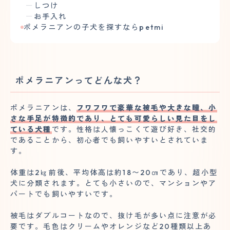
しつけ
お手入れ
ポメラニアンの子犬を探すならpetmi
ポメラニアンってどんな犬？
ポメラニアンは、
フワフワで豪華な被毛や大きな瞳、小
さな手足が特徴的であり、とても可愛らしい見た目をし
ている犬種
です。性格は人懐っこくて遊び好き、社交的
であることから、初心者でも飼いやすいとされていま
す。
体重は2㎏前後、平均体高は約18〜20㎝であり、超小型
犬に分類されます。とても小さいので、マンションやア
パートでも飼いやすいです。
被毛はダブルコートなので、抜け毛が多い点に注意が必
要です。毛色はクリームやオレンジなど20種類以上あ