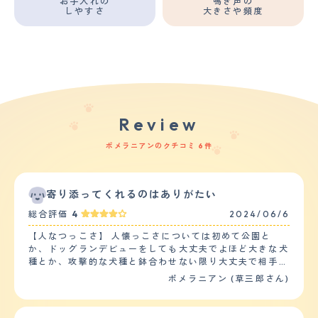
お手入れの
鳴き声の
しやすさ
大きさや頻度
Review
ポメラニアンのクチコミ 6件
寄り添ってくれるのはありがたい
総合評価
4
2024/06/6
【人なつっこさ】 人懐っこさについては初めて公園と
か、ドッグランデビューをしても大丈夫でよほど大きな犬
種とか、攻撃的な犬種と鉢合わせない限り大丈夫で相手の
ペットを傷つけるような行動をとることはないです。ほか
ポメラニアン (草三郎さん)
のペットとの相性ですが、アメリカンショートヘアの猫ち
ゃんとの相性も申し分なく、仲良くやっており、相手にか
みつくという攻撃的なそぶりはありません。が、相手側の