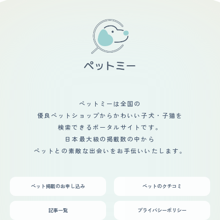
ないため、主人とは離婚したいと思っていたり、今後につ
出ていませんが、経過観察中です。 定期的な健康診断は
とにかく可愛いところ！毛がもふもふで見た目も可愛い
いて話し合いや喧嘩もあり家の中がギクシャクしていまし
私は必要だと思っています。できるだけ長く一緒にいたい
し、丸くて大きな甘めに、にっこりと上がった口角が最高
た。しかしペットを迎える事で新しい家族の形が出来るの
ので。 【鳴き声】 小さいからだなのに、声は大きいと思
に可愛いです！ 性格も人懐っこく、ずっとくっついてい
ではと思い、乗り気でない主人を説得しました。今では主
います。特にインターホンなどによる無駄吠えは、インタ
るので可愛くて仕方ありません！ 出会いはペットショッ
人との会話も増え一緒に散歩したり新しい家族の形に満足
ーホン越しに外の方と会話できないくらい吠えるので、困
プでした。初めて会った時からニコニコとしていて、抱っ
しています。
っています（トレーニング中です）。うちの愛犬は声が低
こしてみたら頭の上までよじ登ってきました。 もともと
めかなと思います。 【総評】 とにかく見た目が可愛く、
大型犬を含む3匹を飼育していたので、特に迎え入れる際
子犬時代も成犬になっても、もこもこで可愛いです。しつ
の不安もありませんでしたし、生活に変化もありませんで
け（特に吠え）が少々大変ですが、顔を見てくれるニコニ
した！
コ顔がたまりません。 先住犬はキツネ顔のちょっと大き
めのポメラニアンで、よくチワワと間違えられますが、そ
れもまた可愛いです。後輩犬はタヌキ顔なので、それぞれ
ペットミーは全国の
の可愛さを楽しんでいます。 初めての多頭飼育だったの
優良ペットショップからかわいい子犬・子猫を
で、不安はとてもありました。先住犬の負担にならない
か、仲良くやっていけるのか、できれば一緒に遊んでほし
検索できるポータルサイトです。
い、と色々考えましたが、 後輩犬（当時6か月）の可愛さ
日本最大級の掲載数の中から
に一目惚れしてしまい、その日のうちに契約してしまいま
ペットとの素敵な出会いをお手伝いいたします。
した。先住犬ともすこしずつ一緒の時間を増やしていたの
ですが、逃げたり後輩犬に吠えたり・・・そんな状態なの
で、私一人では二頭連れて一緒に散歩に行けず、別々に行
っています。夫婦が休みの時は、それぞれがリードを持っ
ペット掲載のお申し込み
ペットのクチコミ
て散歩に行ったりお出かけしたり、色々と楽しんでいま
す。
記事一覧
プライバシーポリシー