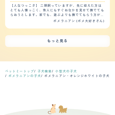
家の中では基本離しているので、自由に動き回っていま
のを感じて逃げたりするのでうちの子の場合、鳴き声を上
小さいので落ち着きがなくてもあまり邪魔には感じませ
す。 【お手入れ】 毛は長いので手入れが大変です。ふわ
【人なつっこさ】 二頭飼っていますが、先に迎えた方は
げることはまれで、鳴き声についてもうなるような声で
ん。 人懐っこい性格なので、とにかく家族から1秒も離れ
ふわなので毛が舞っています。 シャンプーは汚れなけれ
とても人懐っこく、他人にもすぐおなかを見せて撫でても
す。 【総評】 ポメラニアンの好きなところは、可愛らし
たくないようです。そばに家族がいれば大人しく寝ていま
ば2週に1回くらい、ブラッシングはほぼ毎日しています。
らおうとします。家でも、遊ぶよりも撫でてもらう方が好
い点と常に一緒にいてくれる点です。私は自宅内でお仕事
すが、家族がトイレなどで少しでも離れるとソワソワとし
ちょうど換毛期だったのでふわふわ毛になり変わりました
きなようで、よくおなかを見せてアピールしてきます。
ポメラニアン (ポメ大好きさん)
をしているため、どうしても一人で仕事をしていると気が
だして落ち着きがなくなります。 動物病院などに預けな
が、その時のブラッシングは毎日2回くらいしていまし
もう一頭も人懐っこく、すぐ寄ってきます。先住犬にも構
滅入ってくるんですが、ポメラニアンがいることで癒され
くてはいけない時は姿が見えなくなっても遠くからワンワ
た。 トリミングサロンには1ヶ月に1回行っており、丸く
ってほしそうにしています（先住犬はあまり構いたくない
るということです。私がポメラニアンと出会ったのは、私
ンと声が聞こえるので、長い間吠えている様子です。
カットしてもらってクマみたいにしてもらったり、長い毛
ようですが・・・）。他人には構ってほしいようなのです
の実家で買われていたポメラニアンが子供を産んだからで
【しつけやすさ】 大型犬などに比べればあまり優秀だと
を伸ばすようにしてもらったり、デザインカットができる
が、激しく吠えるので、なかなか遊んだり撫でてもらった
その子供の一匹をもらい受けたからです。迎え入れ時の不
は思いませんが、しつけはしやすいと思います。 性格も
もっと見る
種類なので可愛いです。 健康問題は今は特にありません
りはできません。 【落ち着き】 子犬のころは二頭とも落
安については、すでにアメリカンショートヘアという猫を
素直で人懐っこいので、基本的に言うことは聞いてくれま
が、床のフローリングが滑って危ないのでフロアマットを
ち着きはあまりなかったです。4歳になる先住犬は家では
飼っていたので打ち解けるかな？というのが不安でしたが
すし、いたずらもそれほどしません。したとしても力が弱
敷いて滑らないようにしたり、ソファーなど高いところに
落ち着いていますが、外ではたまに興奮してしまいます。
案外すんなりと打ち解けてました。迎え入れ後の生活の変
いのでさほど困りません。 【お手入れ】 毛は長毛よりで
登って降りる時に骨折しないよう階段をつけたりしていま
1歳半の後輩犬はまだまだ落ち着きません。家でも外でも
化については、体系を維持しないといけない子なので散歩
す。ふわふわとした柔らかい毛が常に抜けるので、床や服
す。 【鳴き声】 鳴き声は大きくないですが、甲高いので
すぐ興奮してしまうので、落ち着く練習をしています。
など運動習慣を大切にするようになったので、私自体も痩
は汚れやすいと思います。 毛が長く、ふわふわとしてい
響きます。そういう意味では大きく聞こえたり煩わしさが
【しつけやすさ】 個体差もあると思いますが、ポメラニ
せていき健康的になったことです。
るので、お散歩に連れて行った際に草むらなどに入ってし
ありますので、吹き抜けがあるお家などは家中に響くと思
アンはとにかくよく吠えるので、しつけはかなり必要で
ペットミートップ
子犬検索
小型犬の子犬
まうと後で手入れが大変です。草などがくっつくと毛に絡
います。外にいても窓際で吠えていたら外に少し聞こえて
す。今もしつけ教室に通っています。 散歩は朝晩15分ず
ポメラニアンの子犬
ポメラニアン・オレンジホワイトの子犬
まってなかなか取れずに苦労します。 カットやトリミン
くるので近所迷惑が少し心配です。 【総評】 ふわふわで
つくらい行きますが、1歳半の後輩犬は家の中もよく走り
グは月に1回程度でトリミングに連れて行っています。体
人懐っこく甘えたな性格の子が多い印象の犬種なので、そ
回っています。 【お手入れ】 月に１度シャンプーしてい
臭もほとんどないので気になりません。定期的な健康診断
こがかわいくて気に入っています。ブリーダーさんで出会
ます。両手のひらにのるほど毛が抜けます。隔月でトリミ
は病院に言われてから連れて行くので不定期です。 【鳴
いましたがかわいい子だったので一目惚れして我が家に来
ングに出しており、１頭は毛量が多くのびるので、定期的
き声】 甲高い声でキャンキャンと鳴く感じです。 普段は
てもらいました。抱っこしても大人しく、すぐに腕の中で
にカットしています。カットはポメラニアンのふわふわモ
あまり吠えません。無駄吠えは少ないと思います。 家族
眠ってしまった姿を見て信頼してくれているんだなぁと思
フモフが好きなので、ナチュラルカットでお願いしていま
が遠くに行ってしまった時、嫌な時、怖い時などはキャン
ったのが第一印象です。ペットを飼うのが初めてなので、
す。 先住犬はストラバイト結晶ができやすいようで、専
キャンと吠えています。 一般的な犬の鳴き声なので、あ
適正な環境になっているか心配でした。我が家は子供がい
用のフードを食べています。後輩犬も尿量が多く、結晶は
まり気にする必要はないです。 【総評】 好きなところは