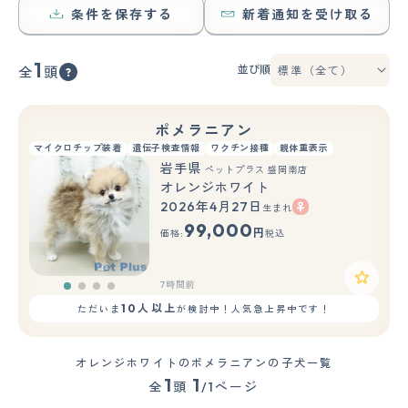
条件を保存する
新着通知を受け取る
1
並び順
全
頭
ポメラニアン
マイクロチップ装着
遺伝子検査情報
ワクチン接種
親体重表示
岩手県
ペットプラス 盛岡南店
オレンジホワイト
2026年4月27日
生まれ
99,000
円
価格:
税込
7時間前
10人以上
ただいま
が検討中！人気急上昇中です！
オレンジホワイトのポメラニアンの子犬一覧
1
1
全
頭
/1ページ