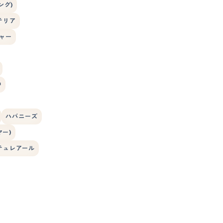
ング)
テリア
ャー
狆
ハバニーズ
ー)
テュレアール