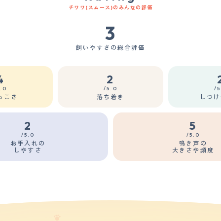
チワワ(スムース)のみんなの評価
3
飼いやすさの総合評価
4
2
5.0
/5.0
/5
っこさ
落ち着き
しつけ
2
5
/5.0
/5.0
お手入れの
鳴き声の
しやすさ
大きさや頻度