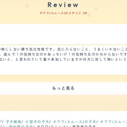
Review
チワワ(スムース)のクチコミ 1件
物怖じしない勝ち気な性格です。気に入らないこと、うまくいかないこ
も、遊んで！の気持ちなのかあっちいけ！の気持ちなのかわからないで
ないと、と言われていて重々承知していますが仔犬に対して怖いとい
も好奇心旺盛で気になるもの、こと、があればすぐ駆けつけて調査した
興奮すると噛んだり大きな声でワンワン鳴くのでそう
良くも悪くも賢い仔犬なので適切な方法でしつけたらすぐ聞いてくれそ
もっと見る
毛にかわるタイミングがたぶんすごいと思います。 スムースコートなので将来的にカットは必要な
って後悔したので今度こそは定期的に行く決意を固めています。 【鳴き声】 甲高くて耳をつ
窓を閉めて飼っていますがたぶん隣近所に響いてるんじゃないかとヒヤ
ースコートチワワを飼っていました。先
ころ、家の近所にひごペットがオープンしました。なんの気なしに覗き
の愛犬）がいたのです。先代のチワワが怒るかな…？とか1ヶ月悩んだ
プ
子犬検索
小型犬の子犬
チワワ(スムース)の子犬
チワワ(スムー
ています。やはり
ス)・愛知県の子犬
チワワ(スムース)・東海市の子犬