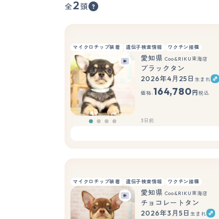
2
全
頭
マイクロチップ装着
遺伝子検査情報
ワクチン接種
愛知県
Coo&RIKU東海店
ブラックタン
2026年4月25日
生まれ
164,780
円
価格:
税込
3日前
マイクロチップ装着
遺伝子検査情報
ワクチン接種
愛知県
Coo&RIKU東海店
チョコレートタン
2026年3月5日
生まれ