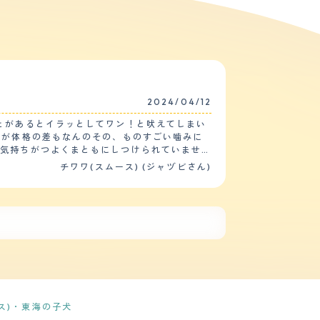
2024/04/12
とがあるとイラッとしてワン！と吠えてしまい
すが体格の差もなんのその、ものすごい噛みに
う気持ちがつよくまともにしつけられていませ
チワワ(スムース) (ジャヅビさん)
り家の中をつねにパトロール？しています。落
うな気がするのですが、どうしていいかわから
んざくよう
ヒヤものです。あと、気に入らないことがあっ
にいったところ色や柄は違ったのですが明らか
末お迎えしました。どんどん値引きされていて
ス)・東海の子犬