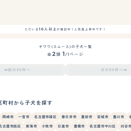
10人以上
ただいま
が検討中！人気急上昇中です！
チワワ(スムース)の子犬一覧
2
1
全
頭
/1ページ
前の30件へ
次の30件へ
区町村から子犬を探す
岡崎市
一宮市
名古屋市緑区
春日井市
豊田市
安城市
豊川市
名古屋市西区
東海市
小牧市
日進市
豊橋市
名古屋市中川区
刈谷