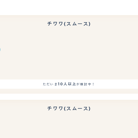
チワワ(スムース)
もっと見る
10人以上
ただいま
が検討中！
チワワ(スムース)
もっと見る