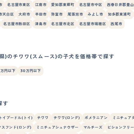
市
名古屋市東区
江南市
愛知郡東郷町
名古屋市中区
西春日井郡豊山
市天白区
大府市
半田市
弥富市
尾張旭市
みよし市
知多郡東浦町
名古屋市熱田区
津島市
名古屋市北区
名古屋市瑞穂区
西尾市
県)のチワワ(スムース)の子犬を価格帯で探す
0万円以下
30万円以下
探す
トイプードル(トイ)
チワワ
チワワ(ロング)
ポメラニアン
ミニチュア
スフンド(ロング)
ミニチュアシュナウザー
マルチーズ
ビションフリ