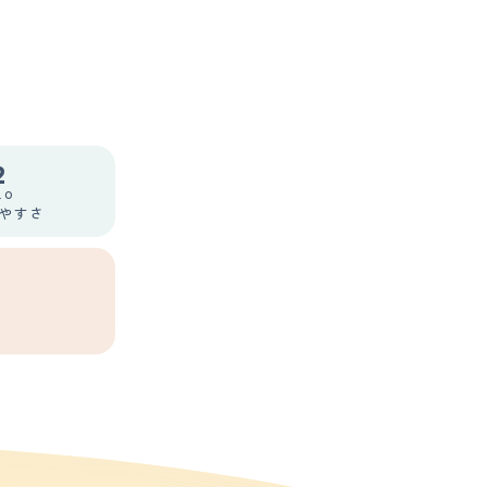
2
.0
やすさ