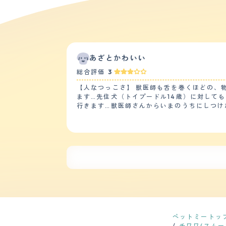
あざとかわいい
総合評価
3
【人なつっこさ】 獣医師も舌を巻くほどの、
ます…先住犬（トイプードル14歳）に対して
行きます…獣医師さんからいまのうちにしつけ
ん 家族にはそこそこなつきますが他人にはたぶん敵意むき出しになるとおもいます（ワクチン接種がおわっていないので外に出していません） 【落ち着き】 落ち
着きはないと思います。とにかく何に対して
ち着いているのは眠くなってうつらうつらしているときだけです。 【しつけやすさ】 興奮しやすく、いったん
いう場面で落ち着かせるしつけが急務です。
ない状態です 【お手入れ】 まだワクチンや狂犬病予防接種が済んでいないのでトリミングは行っていません。家でもシャンプーやブラッシングはしていません。
10 月にお迎えしたばかりなので抜け毛はまだ目立ちません。夏
いと考えています 健康問題は今のところありません。 健康診断は年に一回を想定しています。2021年に亡くなった先代のチワワが、健康診断を怠ったために発見
したときにはすでに時すでに遅し、な心臓病にかかってしま
な力強い声です。気密性の高いマンションで
たときの唸り超えが仔犬のそれとは思えないほど獰猛です。 【総評】 先の回答でも出しましたが、2009?2021年までスム
代のチワワが亡くなった喪失感が癒えてきた
に先代のチワワが転生したかのような仔犬（今
ペットミートッ
このままではガス室送りになると思ったからです。 今はまだこの子に振り回されて疲弊することもありますが少しずつ絆を深めて行きたいと思っ
チワワ(スムー