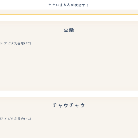
6人
ただいま
が検討中！
豆柴
 アピタ刈谷店(FC)
もっと見る
チャウチャウ
 アピタ刈谷店(FC)
もっと見る