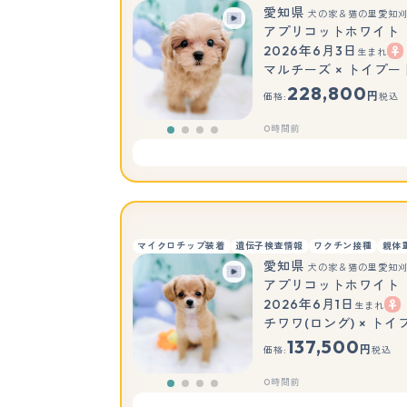
愛知県
犬の家＆猫の里愛知
アプリコットホワイト
2026年6月3日
生まれ
マルチーズ × トイプー
228,800
円
価格:
税込
0時間前
マイクロチップ装着
遺伝子検査情報
ワクチン接種
親体
愛知県
犬の家＆猫の里愛知
アプリコットホワイト
2026年6月1日
生まれ
チワワ(ロング) × トイ
137,500
円
価格:
税込
0時間前