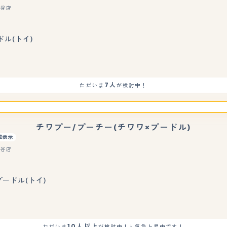
刈谷店
もっと見る
ドル(トイ)
7人
ただいま
が検討中！
チワプー/プーチー(チワワ×プードル)
重表示
刈谷店
もっと見る
プードル(トイ)
10人以上
ただいま
が検討中！人気急上昇中です！