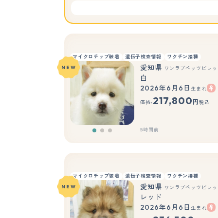
マイクロチップ装着
遺伝子検査情報
ワクチン接種
愛知県
NEW
ワンラブペッツビレッジ
白
2026年6月6日
生まれ
217,800
円
価格:
税込
5時間前
マイクロチップ装着
遺伝子検査情報
ワクチン接種
愛知県
NEW
ワンラブペッツビレッジ
レッド
2026年6月6日
生まれ