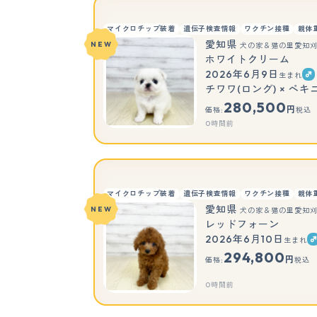
マイクロチップ装着
遺伝子検査情報
ワクチン接種
親体
愛知県
NEW
犬の家＆猫の里愛知
ホワイトクリーム
2026年6月9日
生まれ
チワワ(ロング) × ペキ
280,500
円
価格:
税込
0時間前
マイクロチップ装着
遺伝子検査情報
ワクチン接種
親体
愛知県
NEW
犬の家＆猫の里愛知
レッドフォーン
2026年6月10日
生まれ
294,800
円
価格:
税込
0時間前