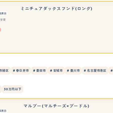
ミニチュアダックスフンド(ロング)
重表示
刈谷店
屋市緑区
# 春日井市
# 豊田市
# 安城市
# 豊川市
# 名古屋市港区
30万円以下
マルプー(マルチーズ×プードル)
重表示