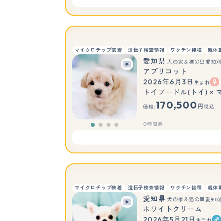
マイクロチップ装着
遺伝子検査情報
ワクチン接種
親体
愛知県
犬の家＆猫の里愛知
アプリコット
2026年6月3日
生まれ
トイプードル(トイ) ×
170,500
円
価格:
税込
0時間前
マイクロチップ装着
遺伝子検査情報
ワクチン接種
親体
愛知県
犬の家＆猫の里愛知
ホワイトクリーム
2026年5月21日
生まれ