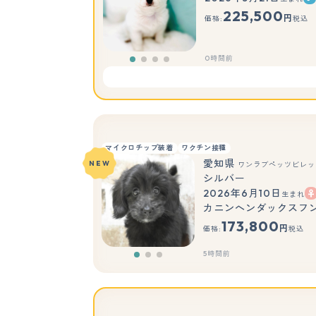
225,500
円
価格:
税込
0時間前
マイクロチップ装着
ワクチン接種
愛知県
NEW
ワンラブペッツビレッジ
シルバー
2026年6月10日
生まれ
カニンヘンダックスフンド
173,800
円
価格:
税込
5時間前