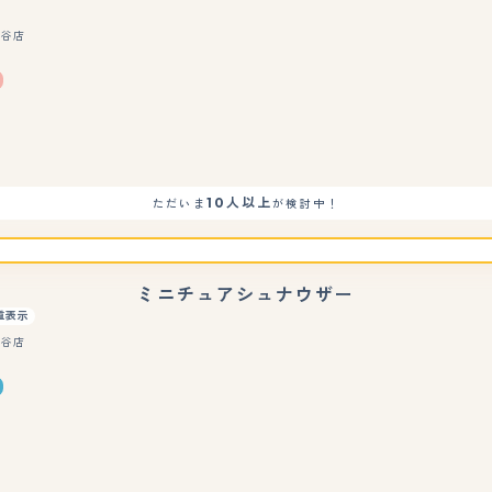
刈谷店
もっと見る
10人以上
ただいま
が検討中！
ミニチュアシュナウザー
重表示
刈谷店
もっと見る