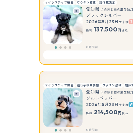
マイクロチップ装着
ワクチン接種
親体重表示
愛知県
犬の家＆猫の里愛知
ブラックシルバー
2026年5月23日
生まれ
137,500
円
価格:
税込
0時間前
マイクロチップ装着
遺伝子検査情報
ワクチン接種
親体
愛知県
犬の家＆猫の里愛知
ソルトペッパー
2026年5月23日
生まれ
214,500
円
価格:
税込
0時間前