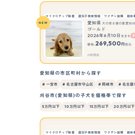
マイクロチップ装着
遺伝子検査情報
ワクチン接種
親体
愛知県
NEW
犬の家＆猫の里愛知
ゴールド
2026年6月10日
生まれ
269,500
円
価格:
税込
0時間前
愛知県の市区町村から探す
# 一宮市
# 名古屋市守山区
# 岡崎市
# 名古
刈谷市(愛知県)の子犬を価格帯で探す
5万円以下
10万円以下
15万円以下
20万円以下
マイクロチップ装着
遺伝子検査情報
ワクチン接種
親体