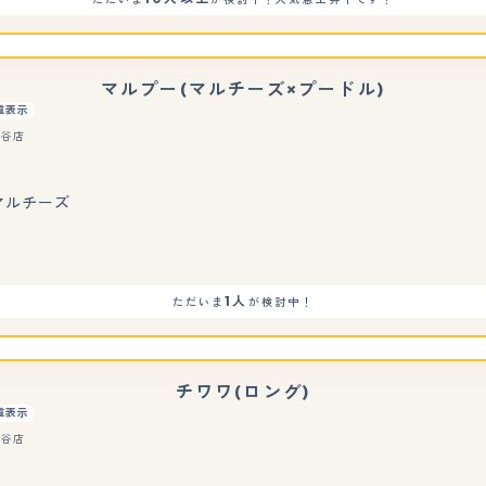
マルプー(マルチーズ×プードル)
重表示
刈谷店
もっと見る
 マルチーズ
1人
ただいま
が検討中！
チワワ(ロング)
重表示
刈谷店