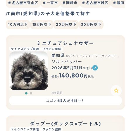
# 名古屋市守山区
# 一宮市
# 岡崎市
# 名古屋市緑区
# 豊田市
江南市(愛知県)の子犬を価格帯で探す
10万円以下
15万円以下
20万円以下
30万円以下
ミニチュアシュナウザー
マイクロチップ装着
ワクチン接種
愛知県
ひごペットフレンドリーヴィアモール アピタ江南西店
ソルトペッパー
2026年5月31日
生まれ
もっと見る
140,800
円
価格:
税込
2時間前
5人
ただいま
が検討中！
ダップー(ダックス×プードル)
マイクロチップ装着
ワクチン接種