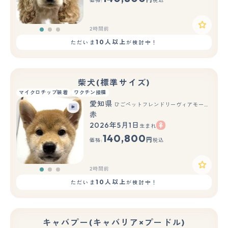
価格:
税込
2時間前
10人以上
ただいま
が検討中！
柴犬(標準サイズ)
マイクロチップ装着
ワクチン接種
愛知県
ひごペットフレンドリーヴィアモール アピタ江南西店
赤
2026年5月1日
生まれ
もっと見る
140,800
円
価格:
税込
2時間前
10人以上
ただいま
が検討中！
キャバプー(キャバリア×プードル)