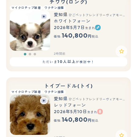
チワワ(ロング)
マイクロチップ装着
ワクチン接種
愛知県
ひごペットフレンドリーヴィアモール アピタ江南西店
ホワイトフォーン
2026年5月7日
生まれ
もっと見る
140,800
円
価格:
税込
2時間前
10人以上
ただいま
が検討中！
トイプードル(トイ)
マイクロチップ装着
ワクチン接種
愛知県
ひごペットフレンドリーヴィアモール アピタ江南西店
レッドフォーン
2026年5月10日
生まれ
もっと見る
140,800
円
価格:
税込