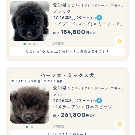
愛知県
ひごペットフレンドリーヴィアモール アピタ江南西店
ブラック
2026年5月29日
生まれ
もっと見る
トイプードル(トイ) × ミニチュアダックスフンド(ロング)
184,800
円
価格:
税込
2時間前
10人以上
ただいま
が検討中！人気急上昇中です！
ハーフ犬・ミックス犬
マイクロチップ装着
ワクチン接種
愛知県
ひごペットフレンドリーヴィアモール アピタ江南西店
ブルー
2026年5月27日
生まれ
もっと見る
ポメラニアン × 日本スピッツ
261,800
円
価格:
税込
2時間前
3人
ただいま
が検討中！