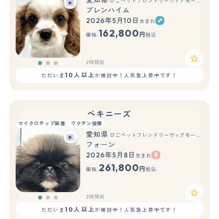
ひごペットフレンドリーヴィアモール アピタ江南西店
ブレンハイム
2026年5月10日
生まれ
もっと見る
162,800
円
価格:
税込
2時間前
10人以上
ただいま
が検討中！人気急上昇中です！
ペキニーズ
マイクロチップ装着
ワクチン接種
愛知県
ひごペットフレンドリーヴィアモール アピタ江南西店
フォーン
2026年5月8日
生まれ
もっと見る
261,800
円
価格:
税込
2時間前
10人以上
ただいま
が検討中！人気急上昇中です！