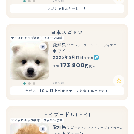
2時間前
5人
ただいま
が検討中！
日本スピッツ
マイクロチップ装着
ワクチン接種
愛知県
ひごペットフレンドリーヴィアモール アピタ江南西店
ホワイト
2026年5月11日
生まれ
もっと見る
173,800
円
価格:
税込
2時間前
10人以上
ただいま
が検討中！人気急上昇中です！
トイプードル(トイ)
マイクロチップ装着
ワクチン接種
愛知県
ひごペットフレンドリーヴィアモール アピタ江南西店
レッドフォーン