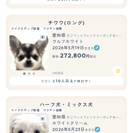
チワワ(ロング)
マイクロチップ装着
ワクチン接種
愛知県
ひごペットフレンドリーヴィアモール アピタ江南西店
ウルフホワイト
2026年5月19日
生まれ
もっと見る
272,800
円
価格:
税込
2時間前
10人以上
ただいま
が検討中！
ハーフ犬・ミックス犬
マイクロチップ装着
ワクチン接種
愛知県
ひごペットフレンドリーヴィアモール アピタ江南西店
ホワイトクリーム
2026年5月23日
生まれ
もっと見る