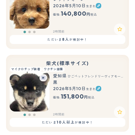
2026年5月10日
生まれ
もっと見る
140,800
円
価格:
税込
2時間前
8人
ただいま
が検討中！
柴犬(標準サイズ)
マイクロチップ装着
ワクチン接種
愛知県
ひごペットフレンドリーヴィアモール アピタ江南西店
黒
2026年5月10日
生まれ
もっと見る
151,800
円
価格:
税込
2時間前
10人以上
ただいま
が検討中！