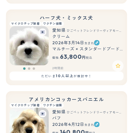
ハーフ犬・ミックス犬
マイクロチップ装着
ワクチン接種
愛知県
ひごペットフレンドリーヴィアモール アピタ江南西店
クリーム
2026年3月14日
生まれ
もっと見る
マルチーズ × スタンダードプードル
63,800
円
価格:
税込
2時間前
10人以上
ただいま
が検討中！
アメリカンコッカースパニエル
マイクロチップ装着
ワクチン接種
愛知県
ひごペットフレンドリーヴィアモール アピタ江南西店
バフ
2026年4月12日
生まれ
もっと見る
140,800
円