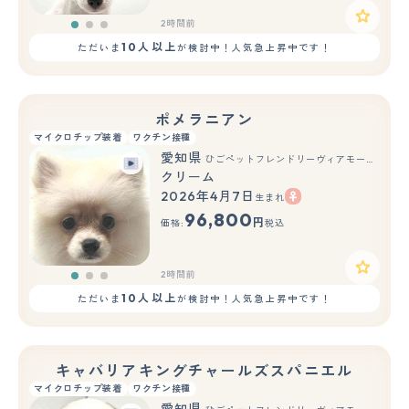
2時間前
10人以上
ただいま
が検討中！人気急上昇中です！
ポメラニアン
マイクロチップ装着
ワクチン接種
愛知県
ひごペットフレンドリーヴィアモール アピタ江南西店
クリーム
2026年4月7日
生まれ
もっと見る
96,800
円
価格:
税込
2時間前
10人以上
ただいま
が検討中！人気急上昇中です！
キャバリアキングチャールズスパニエル
マイクロチップ装着
ワクチン接種
愛知県