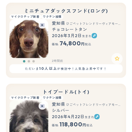
ミニチュアダックスフンド(ロング)
マイクロチップ装着
ワクチン接種
愛知県
ひごペットフレンドリーヴィアモール アピタ江南西店
チョコレートタン
2026年3月2日
生まれ
もっと見る
74,800
円
価格:
税込
2時間前
10人以上
ただいま
が検討中！人気急上昇中です！
トイプードル(トイ)
マイクロチップ装着
ワクチン接種
愛知県
ひごペットフレンドリーヴィアモール アピタ江南西店
シルバー
2026年4月22日
生まれ
もっと見る
118,800
円
価格:
税込