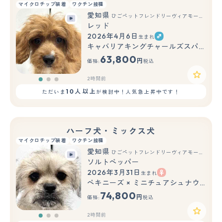
マイクロチップ装着
ワクチン接種
愛知県
ひごペットフレンドリーヴィアモール アピタ江南西店
レッド
2026年4月6日
生まれ
もっと見る
キャバリアキングチャールズスパニエル × トイプードル(トイ)
63,800
円
価格:
税込
2時間前
10人以上
ただいま
が検討中！人気急上昇中です！
ハーフ犬・ミックス犬
マイクロチップ装着
ワクチン接種
愛知県
ひごペットフレンドリーヴィアモール アピタ江南西店
ソルトペッパー
2026年3月31日
生まれ
もっと見る
ペキニーズ × ミニチュアシュナウザー
74,800
円
価格:
税込
2時間前