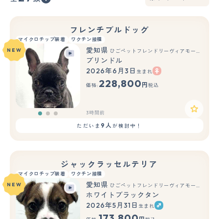
フレンチブルドッグ
マイクロチップ装着
ワクチン接種
愛知県
NEW
ひごペットフレンドリーヴィアモール アピタ江南西店
ブリンドル
2026年6月3日
生まれ
もっと見る
228,800
円
価格:
税込
3時間前
9人
ただいま
が検討中！
ジャックラッセルテリア
マイクロチップ装着
ワクチン接種
愛知県
NEW
ひごペットフレンドリーヴィアモール アピタ江南西店
ホワイトブラックタン
2026年5月31日
生まれ
もっと見る
173,800