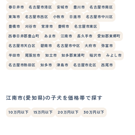
春日井市
名古屋市港区
安城市
豊川市
名古屋市南区
東海市
名古屋市西区
小牧市
日進市
名古屋市中川区
豊橋市
刈谷市
常滑市
豊明市
名古屋市東区
西春日井郡豊山町
あま市
江南市
長久手市
愛知郡東郷町
名古屋市天白区
碧南市
名古屋市中区
大府市
弥富市
半田市
尾張旭市
知立市
知多郡東浦町
稲沢市
みよし市
名古屋市熱田区
知多市
津島市
名古屋市北区
西尾市
江南市(愛知県)の子犬を価格帯で探す
10万円以下
15万円以下
20万円以下
30万円以下