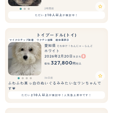
2時間前
10人以上
ただいま
が検討中！
トイプードル(トイ)
マイクロチップ装着
ワクチン接種
親体重表示
愛知県
それゆけ！わんにゃ～らんど
ホワイト
2026年2月20日
生まれ
327,800
円
価格:
税込
36日前
ふわふわ真っ白のぬいぐるみみたいなワンちゃんで
す💗
10人以上
ただいま
が検討中！人気急上昇中です！