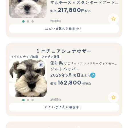
マルチーズ × スタンダードプードル
217,800
円
価格:
税込
2時間前
5人
ただいま
が検討中！
ミニチュアシュナウザー
マイクロチップ装着
ワクチン接種
愛知県
ひごペットフレンドリーヴィアモール アピタ江南西店
ソルトペッパー
2026年5月18日
生まれ
もっと見る
162,800
円
価格:
税込
2時間前
7人
ただいま
が検討中！