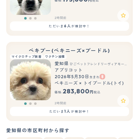
円
価格:
税込
2時間前
6人
ただいま
が検討中！
ペキプー(ペキニーズ×プードル)
マイクロチップ装着
ワクチン接種
愛知県
ひごペットフレンドリーヴィアモール アピタ江南西店
アプリコット
2026年5月30日
生まれ
もっと見る
ペキニーズ × トイプードル(トイ)
283,800
円
価格:
税込
2時間前
1人
ただいま
が検討中！
愛知県の市区町村から探す