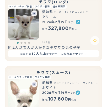
チワワ(ロング)
マイクロチップ装着
ワクチン接種
親体重表示
愛知県
それゆけ！わんにゃ～らんど
クリーム
2026年2月19日
生まれ
327,800
円
価格:
税込
36日前
甘えん坊で人が大好きなチワワの男の子💗
10人以上
ただいま
が検討中！人気急上昇中です！
チワワ(スムース)
マイクロチップ装着
ワクチン接種
愛知県
ひごペットフレンドリーヴィアモール アピタ江南西店
ホワイト
2026年4月14日
生まれ
もっと見る
107,800
円
価格:
税込