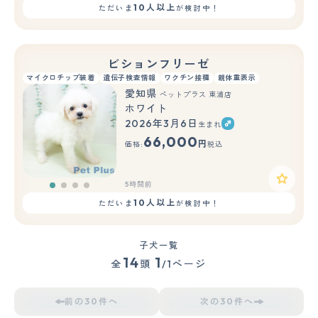
10人以上
ただいま
が検討中！
ビションフリーゼ
マイクロチップ装着
遺伝子検査情報
ワクチン接種
親体重表示
愛知県
ペットプラス 東浦店
ホワイト
2026年3月6日
生まれ
66,000
円
価格:
税込
5時間前
10人以上
ただいま
が検討中！
子犬一覧
14
1
全
頭
/1ページ
前の30件へ
次の30件へ