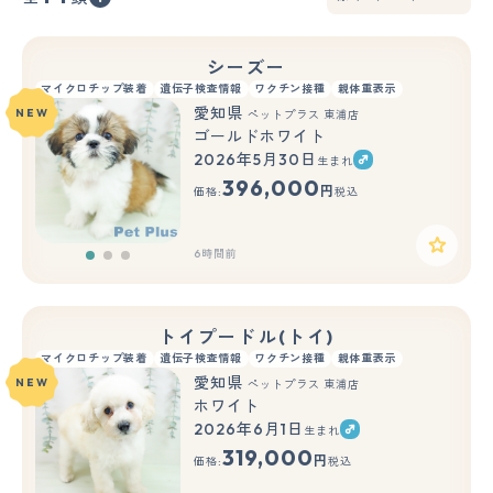
シーズー
マイクロチップ装着
遺伝子検査情報
ワクチン接種
親体重表示
愛知県
NEW
ペットプラス 東浦店
ゴールドホワイト
2026年5月30日
生まれ
もっと見る
396,000
円
価格:
税込
6時間前
トイプードル(トイ)
マイクロチップ装着
遺伝子検査情報
ワクチン接種
親体重表示
愛知県
NEW
ペットプラス 東浦店
ホワイト
2026年6月1日
生まれ
もっと見る
319,000
円
価格:
税込