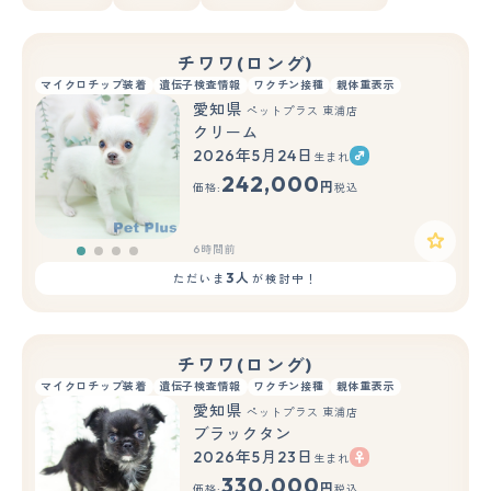
チワワ(ロング)
マイクロチップ装着
遺伝子検査情報
ワクチン接種
親体重表示
愛知県
ペットプラス 東浦店
クリーム
2026年5月24日
生まれ
242,000
円
価格:
税込
6時間前
3人
ただいま
が検討中！
チワワ(ロング)
マイクロチップ装着
遺伝子検査情報
ワクチン接種
親体重表示
愛知県
ペットプラス 東浦店
ブラックタン
2026年5月23日
生まれ
330,000
円
価格:
税込