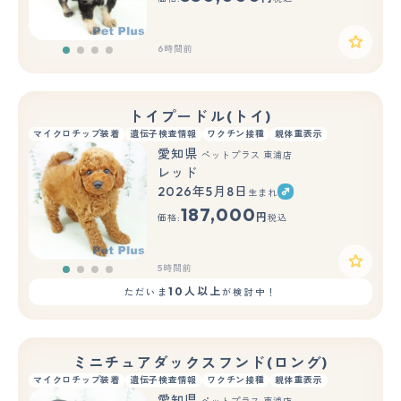
6時間前
トイプードル(トイ)
マイクロチップ装着
遺伝子検査情報
ワクチン接種
親体重表示
愛知県
ペットプラス 東浦店
レッド
2026年5月8日
生まれ
187,000
円
価格:
税込
5時間前
10人以上
ただいま
が検討中！
ミニチュアダックスフンド(ロング)
マイクロチップ装着
遺伝子検査情報
ワクチン接種
親体重表示
愛知県