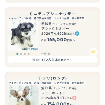
ミニチュアシュナウザー
マイクロチップ装着
遺伝子検査情報
ワクチン接種
親体重表示
愛知県
ペットプラス 東浦店
ブラックシルバー
2026年4月22日
生まれ
165,000
円
価格:
税込
5時間前
10人以上
ただいま
が検討中！
チワワ(ロング)
マイクロチップ装着
遺伝子検査情報
ワクチン接種
親体重表示
愛知県
ペットプラス 東浦店
レッドホワイト
2026年4月1日
生まれ
154,000
円
価格:
税込