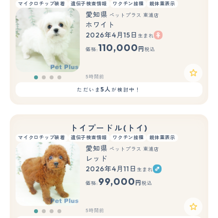
マイクロチップ装着
遺伝子検査情報
ワクチン接種
親体重表示
愛知県
ペットプラス 東浦店
ホワイト
2026年4月15日
生まれ
110,000
円
価格:
税込
5時間前
5人
ただいま
が検討中！
トイプードル(トイ)
マイクロチップ装着
遺伝子検査情報
ワクチン接種
親体重表示
愛知県
ペットプラス 東浦店
レッド
2026年4月11日
生まれ
99,000
円
価格:
税込
5時間前