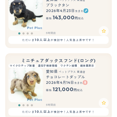
ペットプラス 東浦店
ブラックタン
2026年4月23日
生まれ
143,000
円
価格:
税込
5時間前
10人以上
ただいま
が検討中！人気急上昇中です！
ミニチュアダックスフンド(ロング)
マイクロチップ装着
遺伝子検査情報
ワクチン接種
親体重表示
愛知県
ペットプラス 東浦店
チョコレートダップル
2026年4月14日
生まれ
121,000
円
価格:
税込
5時間前
10人以上
ただいま
が検討中！人気急上昇中です！