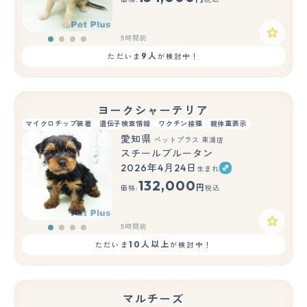
5時間前
9人
ただいま
が検討中！
ヨークシャーテリア
マイクロチップ装着
遺伝子検査情報
ワクチン接種
親体重表示
愛知県
ペットプラス 東浦店
スチールブルータン
2026年4月24日
生まれ
132,000
円
価格:
税込
5時間前
10人以上
ただいま
が検討中！
マルチーズ