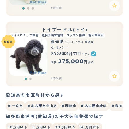
6時間前
トイプードル(トイ)
マイクロチップ装着
遺伝子検査情報
ワクチン接種
親体重表示
愛知県
NEW
ペットプラス 東浦店
シルバー
2026年5月31日
生まれ
もっと見る
275,000
円
価格:
税込
6時間前
愛知県の市区町村から探す
# 一宮市
# 名古屋市守山区
# 岡崎市
# 名古屋市緑区
# 豊田市
知多郡東浦町(愛知県)の子犬を価格帯で探す
10万円以下
15万円以下
20万円以下
30万円以下