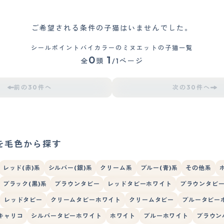
ご希望される条件の子猫はいませんでした。
シールポイントバイカラーのミヌエットの子猫一覧
0
1
全
頭
/1ページ
前の30件へ
次の30件へ
を毛色から探す
レッド(赤)系
シルバー(銀)系
クリーム系
ブルー(青)系
その他系
ブラック(黒)系
ブラウンタビー
レッドタビーホワイト
ブラウンタビ
レッドタビー
クリームタビーホワイト
クリームタビー
ブルータビー
キャリコ
シルバータビーホワイト
ホワイト
ブルーホワイト
ブラウン