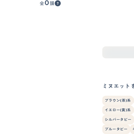
0
全
頭
ミヌエット
ブラウン(茶)系
イエロー(黄)系
シルバータビー
ブルータビー