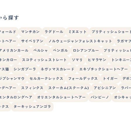
から探す
フォールド
マンチカン
ラグドール
ミヌエット
ブリティッシュショー
ートヘアー
サイベリアン
ノルウェージャンフォレストキャット
ラガマ
アメリカンカール
ペルシャ
ベンガル
ロシアンブルー
ブリティッシュ
キンカロー
スコティッシュストレート
ソマリ
ヒマラヤン
トンキニー
クス猫
シンガプーラ
ネヴァマスカレード
エキゾチックショートヘアー
ジプシャンマウ
セルカークレックス
フォールデックス
トイガー
デボ
ングヘアー
スフィンクス
スクーカム(スクークム)
アビシニアン
ラパ
エンタルロングヘア
オリエンタルショートヘアー
バンビーノ
オシキャ
ックス
ターキッシュアンゴラ