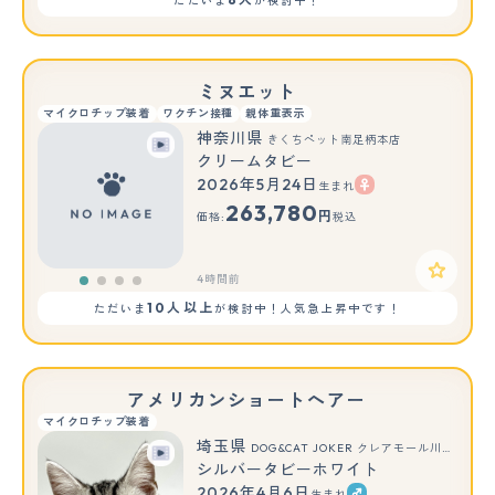
ただいま
が検討中！
ミヌエット
マイクロチップ装着
ワクチン接種
親体重表示
神奈川県
きくちペット南足柄本店
クリームタビー
2026年5月24日
生まれ
263,780
円
価格:
税込
4時間前
10人以上
ただいま
が検討中！人気急上昇中です！
アメリカンショートヘアー
マイクロチップ装着
埼玉県
DOG&CAT JOKER クレアモール川越店
シルバータビーホワイト
2026年4月6日
生まれ