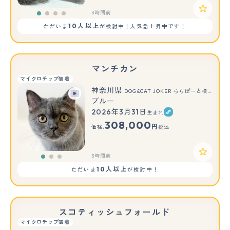
3時間前
10人以上
ただいま
が検討中！人気急上昇中です！
マンチカン
マイクロチップ装着
神奈川県
DOG&CAT JOKER ららぽーと横浜店
ブルー
2026年3月31日
生まれ
もっと見る
308,000
円
価格:
税込
3時間前
10人以上
ただいま
が検討中！
スコティッシュフォールド
マイクロチップ装着