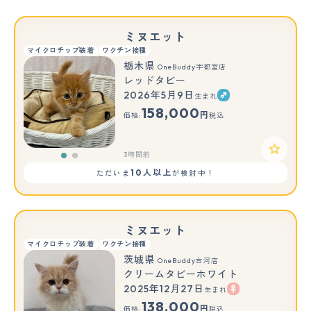
ミヌエット
マイクロチップ装着
ワクチン接種
栃木県
OneBuddy宇都宮店
レッドタビー
2026年5月9日
生まれ
もっと見る
158,000
円
価格:
税込
3時間前
10人以上
ただいま
が検討中！
ミヌエット
マイクロチップ装着
ワクチン接種
茨城県
OneBuddy古河店
クリームタビーホワイト
2025年12月27日
生まれ
138,000
円
価格:
税込