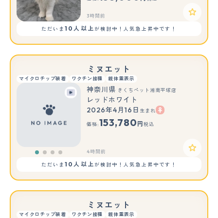
3時間前
10人以上
ただいま
が検討中！人気急上昇中です！
ミヌエット
マイクロチップ装着
ワクチン接種
親体重表示
神奈川県
きくちペット湘南平塚店
レッドホワイト
2026年4月16日
生まれ
153,780
円
価格:
税込
4時間前
10人以上
ただいま
が検討中！人気急上昇中です！
ミヌエット
マイクロチップ装着
ワクチン接種
親体重表示