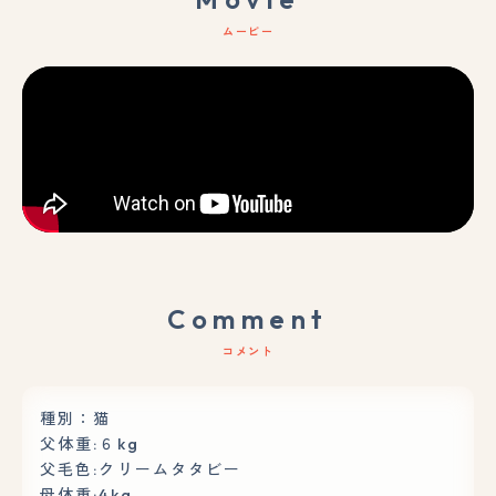
ムービー
Comment
コメント
種別：猫
父体重:６kg
父毛色:クリームタタビー
母体重:4kg