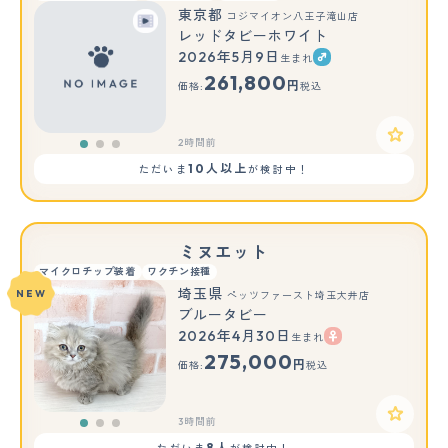
東京都
コジマイオン八王子滝山店
レッドタビーホワイト
2026年5月9日
生まれ
もっと見る
261,800
円
価格:
税込
2時間前
10人以上
ただいま
が検討中！
ミヌエット
マイクロチップ装着
ワクチン接種
埼玉県
NEW
ペッツファースト埼玉大井店
ブルータビー
2026年4月30日
生まれ
もっと見る
275,000
円
価格:
税込
3時間前
8人