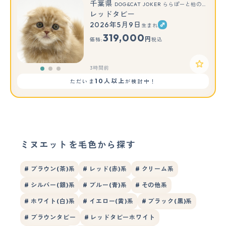
千葉県
DOG&CAT JOKER ららぽーと柏の葉店
レッドタビー
2026年5月9日
生まれ
もっと見る
319,000
円
価格:
税込
3時間前
10人以上
ただいま
が検討中！
ミヌエットを毛色から探す
# ブラウン(茶)系
# レッド(赤)系
# クリーム系
# シルバー(銀)系
# ブルー(青)系
# その他系
# ホワイト(白)系
# イエロー(黄)系
# ブラック(黒)系
# ブラウンタビー
# レッドタビーホワイト