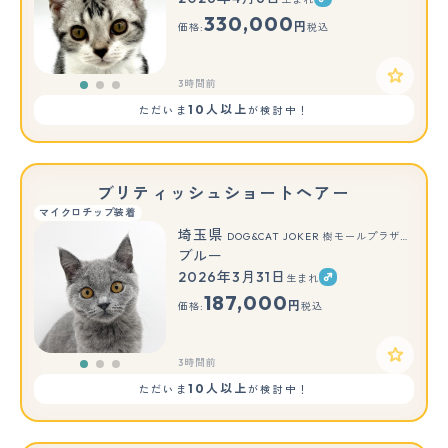
もっと見る
330,000
円
価格:
税込
3時間前
10人以上
ただいま
が検討中！
ブリティッシュショートヘアー
マイクロチップ装着
埼玉県
DOG&CAT JOKER 樹モールプラザ川口店
ブルー
2026年3月31日
生まれ
もっと見る
187,000
円
価格:
税込
3時間前
10人以上
ただいま
が検討中！