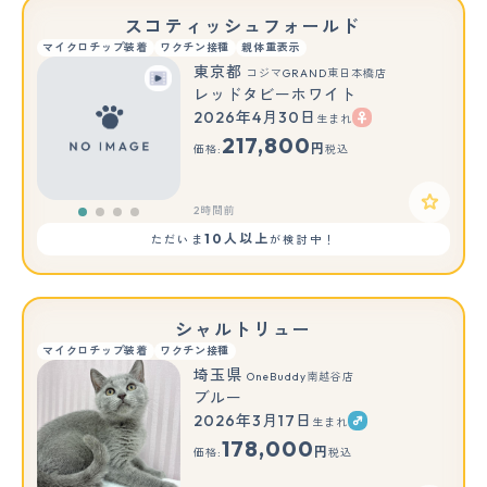
スコティッシュフォールド
マイクロチップ装着
ワクチン接種
親体重表示
東京都
コジマGRAND東日本橋店
レッドタビーホワイト
2026年4月30日
生まれ
217,800
円
価格:
税込
2時間前
10人以上
ただいま
が検討中！
シャルトリュー
マイクロチップ装着
ワクチン接種
埼玉県
OneBuddy南越谷店
ブルー
2026年3月17日
生まれ
178,000
円
価格:
税込