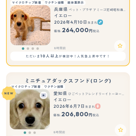
マイクロチップ装着
ワクチン接種
親体重表示
兵庫県
ペット・プラザ アミーゴ尼崎昭和通店
イエロー
2026年4月10日
生まれ
264,000
円
価格:
税込
8時間前
10人以上
ただいま
が検討中！人気急上昇中です！
ミニチュアダックスフンド(ロング)
マイクロチップ装着
ワクチン接種
愛知県
NEW
ひごペットフレンドリーイトーヨーカドー知多店
イエロー
2026年6月7日
生まれ
もっと見る
206,800
円
価格:
税込
8時間前