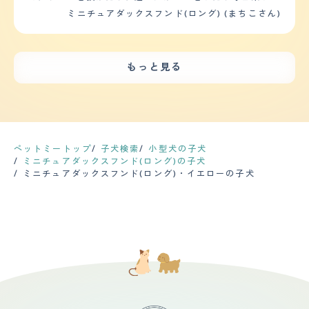
る人を見かけると興奮して吠えますが、カーテンを閉める
カーペットには ものすごく毛がつきます カットは3?6ヶ
うです。 外では知らない人は緊張するのか、おとなしく
ミニチュアダックスフンド(ロング) (まちこさん)
とか対策すれば吠えないです。 【しつけやすさ】 散歩の
月に一回くらいで、 毎回ライオンカットです。 片方のミ
触られていますが家にいるときのように甘えたりしませ
回数は１回（距離は２キロほど）真夏の暑さや寒いときは
ニチュアダックスフンドが慢性的な 皮膚炎に悩まされて
ん。 他にペットは飼っていませんが、自分より身体の大
歩きたがらないので散歩はしていませんが十分な運動量だ
いて、掻いてしまうくせがあり ふけがすごい時がありま
きい犬は怖いようで鼻を近づけたり匂いをかがれたりする
と思います。また散歩中のウンチはしないので楽です。し
す。 定期的に動物病院で診てもらい、錠剤の薬や、塗り
だけで一緒に遊ぶことはしません。 小型犬、中型犬との
つけは最低限度の事しか教えていないですが簡単でした。
もっと見る
薬をもらい、処置しています。 塗り薬はひどいときは毎
方が相性がよく仲良く遊んでいます。 【落ち着き】 現在
（完全に覚えるまでに半年ほど） 【お手入れ】 シャンプ
日で 病院の頻度は月1回です 【鳴き声】 私たち飼い主が
愛犬を購入して1歳8か月、犬の歳で考えると20歳前後で
ーは１カ月１回でカットは自宅で尻尾と耳部分をカットす
仕事から帰ってくると 駐車する車の音だけ気づいてくれ
しょうか。落ち着きはありません。 遊ぶときは家の中を
るくらいなので料金はかかっていません。ブラッシングは
て、 玄関を開ける瞬間からゲージ内で飛び跳ねて 『クー
走り回っていて、台所でご飯を作っている時も洗濯物を干
シャンプーのときだけなので手がかからなくこだわりとか
ンクーン』や『キューキュ』みたいな感じで 少し寂しか
している時も遊んでほしそうに近寄ってきます。 【しつ
ありません。健康診断は毎月動物病院に行き見てもらって
ったよーと帰ってきて嬉しいが混ざった感じで 鳴いたり
けやすさ】 ・日常的な訓練やしつけはどの程度必要？ 小
おり、今のところは時期になったときワクチンを打ってる
します。 【総評】 好きなところは、顔が整っていて、お
さいころに訓練、しつけを徹底していたので、基本的なも
ペットミートップ
子犬検索
小型犬の子犬
だけです。（健康に問題なし）前のダックスも年とるまで
しゃれで 甘えん坊で、私たちが行くところにずっとつい
の（トイレ・お手・待て・伏せ）はずっと覚えています。
ミニチュアダックスフンド(ロング)の子犬
上記に書いたくらいなので、お金はほとんどかからなく年
てくるところです。 出会いは、1匹はペットショップで一
吠えたり暴れすぎたりした時は、その時注意すれば落ち着
ミニチュアダックスフンド(ロング)・イエローの子犬
老いてからオムツくらいしか購入していないです。 【鳴
目惚れで もう1匹はブラックソリッドなのですが、 比較的
くので、ペットをお迎えして半年ほどあれば躾けられると
き声】 シーズ飼ってたときよりはマシですがうるさい方
珍しい色なので、ずっと探していて地方から 取り寄せて
思います。 ・散歩の回数や長さを教えて下さい。また、
です。どこか出かけるときは吠えないですが、帰ってきた
もらい、飼いました。 迎え入れ前後不安だったことは、
家の中や外での運動量はどのくらいですか？ 散歩は1日1
ときと知らない人が来れば窓際でピョンピョン跳ねながら
主人は小さい頃から実家でずっと犬を飼っていましたが
回、20分ほどです。家の中では寝る時以外、ゲージに入
ワンワン吠えるのでうるさいです。（吠えない様にしつけ
私は犬を飼ったことがなく、1から勉強したため 本当に面
れることはないので、外にいるときより運動していると思
で何とかなっていたときもありましたが無駄でした）
倒見れるのか不安でした。 家族や生活の変化は、 夫婦で
います。 【お手入れ】 ・毛の長さや質感について 毛はロ
【総評】 妹がペットショップで購入して初めてのお迎え
基本的にお散歩に連れて行くので会話が増え、 うまく行
ングタイプなのでほっておくとどんどん伸びてきます。質
した時は短い足や寸胴なところが可愛くてしょうがなかっ
ってるのもワンチャン達のおかげかなと思います。
感は柔らかいです。 ・シャンプーやブラッシングの頻
たです。不安は場所が急に変わったので少し心配はしてい
度、そして抜け毛の状況 シャンプーは月に2回。ブラッシ
ましたが今まで６匹飼っていたので慣れているし必要以上
ングは毎日しています。季節の変わり目は特に抜け毛が多
に不安な事もなかったです。生活の変化は大きく変わる事
いです。 ・どのくらいの頻度でカットをしているか？ま