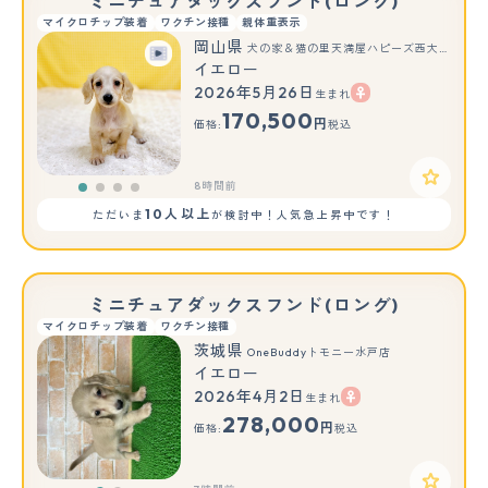
ミニチュアダックスフンド(ロング)
マイクロチップ装着
ワクチン接種
親体重表示
岡山県
犬の家＆猫の里天満屋ハピーズ西大寺モール店
イエロー
2026年5月26日
生まれ
170,500
円
価格:
税込
8時間前
10人以上
ただいま
が検討中！人気急上昇中です！
ミニチュアダックスフンド(ロング)
マイクロチップ装着
ワクチン接種
茨城県
OneBuddyトモニー水戸店
イエロー
2026年4月2日
生まれ
もっと見る
278,000
円
価格:
税込