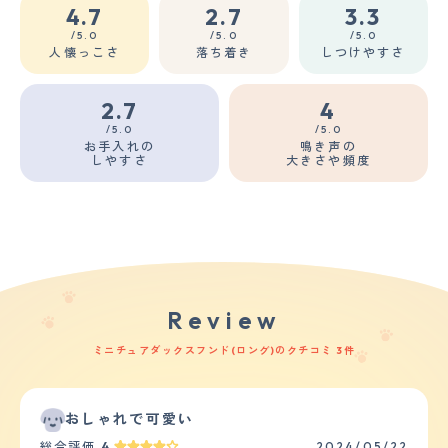
4.7
2.7
3.3
/5.0
/5.0
/5.0
人懐っこさ
落ち着き
しつけやすさ
2.7
4
/5.0
/5.0
お手入れの
鳴き声の
しやすさ
大きさや頻度
Review
ミニチュアダックスフンド(ロング)のクチコミ 3件
おしゃれで可愛い
総合評価
4
2024/05/22