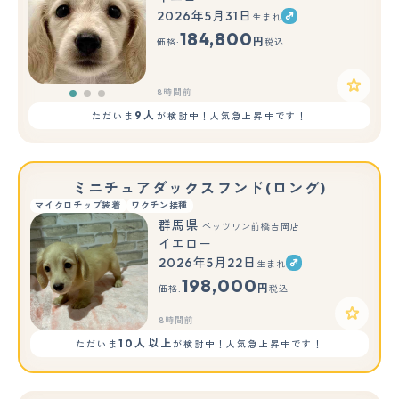
2026年5月31日
生まれ
もっと見る
184,800
円
価格:
税込
8時間前
9人
ただいま
が検討中！人気急上昇中です！
ミニチュアダックスフンド(ロング)
マイクロチップ装着
ワクチン接種
群馬県
ペッツワン前橋吉岡店
イエロー
2026年5月22日
生まれ
198,000
円
価格:
税込
8時間前
10人以上
ただいま
が検討中！人気急上昇中です！