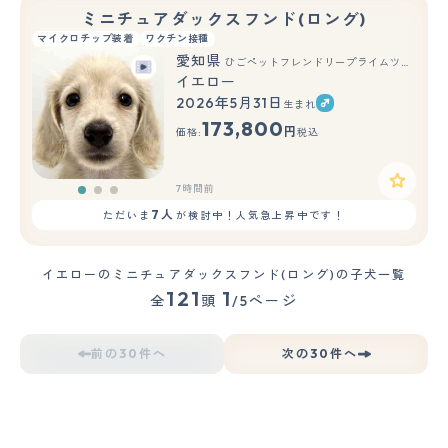
ミニチュアダックスフンド(ロング)
マイクロチップ装着
ワクチン接種
愛知県
ひごペットフレンドリープライムツリー赤池店
イエロー
2026年5月31日
生まれ
もっと見る
173,800
円
価格:
税込
7時間前
7人
ただいま
が検討中！人気急上昇中です！
イエローのミニチュアダックスフンド(ロング)の子犬一覧
121
1
全
頭
/5ページ
前の30件へ
次の30件へ