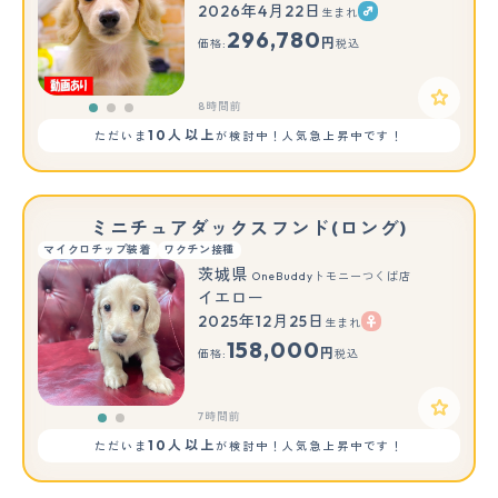
2026年4月22日
生まれ
もっと見る
296,780
円
価格:
税込
8時間前
10人以上
ただいま
が検討中！人気急上昇中です！
ミニチュアダックスフンド(ロング)
マイクロチップ装着
ワクチン接種
茨城県
OneBuddyトモニーつくば店
イエロー
2025年12月25日
生まれ
もっと見る
158,000
円
価格:
税込
7時間前
10人以上
ただいま
が検討中！人気急上昇中です！