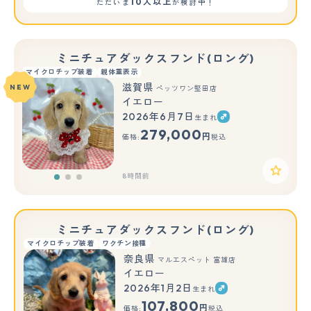
10人以上
ただいま
が検討中！
ミニチュアダックスフンド(ロング)
マイクロチップ装着
親体重表示
滋賀県
NEW
ペッツワン堅田店
イエロー
2026年6月7日
生まれ
もっと見る
279,000
円
価格:
税込
8時間前
ミニチュアダックスフンド(ロング)
マイクロチップ装着
ワクチン接種
奈良県
マルエスペット 富雄店
イエロー
2026年1月2日
生まれ
107,800
円
価格:
税込