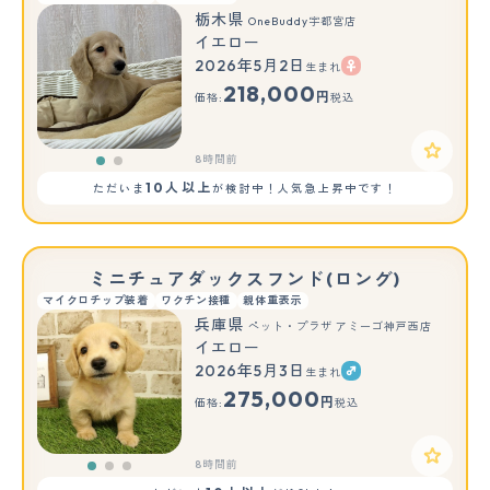
栃木県
OneBuddy宇都宮店
イエロー
2026年5月2日
生まれ
もっと見る
218,000
円
価格:
税込
8時間前
10人以上
ただいま
が検討中！人気急上昇中です！
ミニチュアダックスフンド(ロング)
マイクロチップ装着
ワクチン接種
親体重表示
兵庫県
ペット・プラザ アミーゴ神戸西店
イエロー
2026年5月3日
生まれ
もっと見る
275,000
円
価格:
税込
8時間前