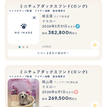
ミニチュアダックスフンド(ロング)
マイクロチップ装着
ワクチン接種
親体重表示
埼玉県
コジマ和光店
イエロー
2026年5月31日
生まれ
もっと見る
382,800
円
価格:
税込
6時間前
6人
ただいま
が検討中！
ミニチュアダックスフンド(ロング)
マイクロチップ装着
ワクチン接種
親体重表示
岡山県
ペッツワンFC津山店
イエロー
2026年6月1日
生まれ
269,500
円
価格:
税込