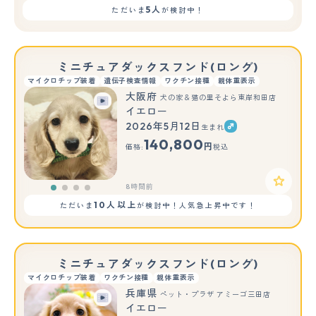
5人
ただいま
が検討中！
ミニチュアダックスフンド(ロング)
マイクロチップ装着
遺伝子検査情報
ワクチン接種
親体重表示
大阪府
犬の家＆猫の里そよら東岸和田店
イエロー
2026年5月12日
生まれ
140,800
円
価格:
税込
8時間前
10人以上
ただいま
が検討中！人気急上昇中です！
ミニチュアダックスフンド(ロング)
マイクロチップ装着
ワクチン接種
親体重表示
兵庫県
ペット・プラザ アミーゴ三田店
イエロー