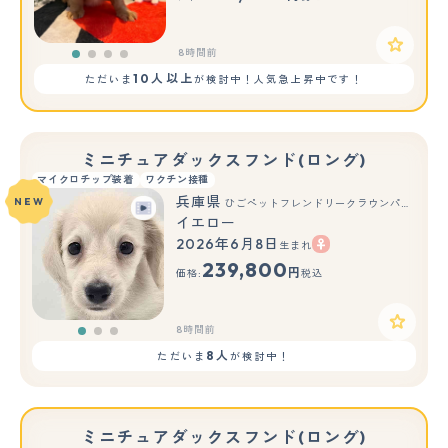
8時間前
10人以上
ただいま
が検討中！人気急上昇中です！
ミニチュアダックスフンド(ロング)
マイクロチップ装着
ワクチン接種
兵庫県
NEW
ひごペットフレンドリークラウンパーク伊丹店
イエロー
2026年6月8日
生まれ
もっと見る
239,800
円
価格:
税込
8時間前
8人
ただいま
が検討中！
ミニチュアダックスフンド(ロング)