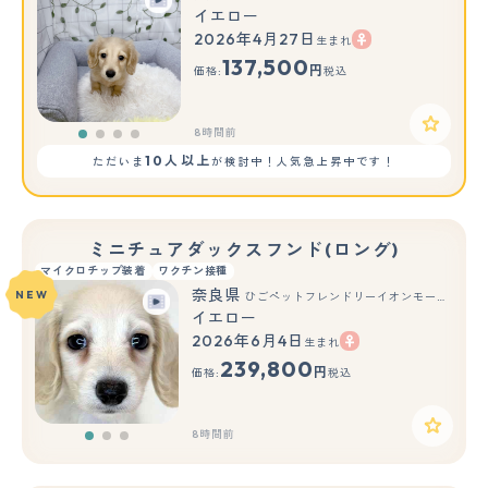
イエロー
2026年4月27日
生まれ
137,500
円
価格:
税込
8時間前
10人以上
ただいま
が検討中！人気急上昇中です！
ミニチュアダックスフンド(ロング)
マイクロチップ装着
ワクチン接種
奈良県
NEW
ひごペットフレンドリーイオンモール橿原ウエスト・ビレッジ店
イエロー
2026年6月4日
生まれ
もっと見る
239,800
円
価格:
税込
8時間前