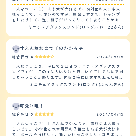
【人なつっこさ】 人や犬が大好きで、初対面の人にも人
懐っこくて、 可愛いのですが、興奮しすぎて、ジャンプ
をしたりして、逆に相手がびっくりしてしまうことがあり
ます！ お散歩の時には、他の犬を見つけると全力で尻尾
ミニチュアダックスフンド(ロング) (ゆー22さん)
を振って、追っかけようとします。 また、2歳の子どもが
おうちにいるのですが、 とっても仲が良く、赤ちゃんの
時は泣いていると そばに行って寄り添ってくれたり、歩
けるようになってからは、ずっと後ろについていき、たま
甘えん坊なので手のかかる子
に追いかけっこをして遊んだりしてます。 【落ち着き】
総合評価
4
2024/05/16
飼い主以外の人がいたりすると、ずっと落ち着きがないで
す。ミニチュアダックスフンドを2匹飼っているのです
【人なつっこさ】 今回で２回目のミニチュアダックスフ
が、 片方はあまり吠えず、甘え上手で、寝るのが好きな
ンドですが、この子は人いないと寂しいくて甘えん坊で困
ので比較的大人しいですが、もう1匹はずっとおもちゃで
っちゃうことがあります。普段自宅には定年を迎えた親が
遊んでいたり 外に人がいたりすると吠えたりするので落
いるので大丈夫ですが、家族で出かけて帰ってくると（食
ミニチュアダックスフンド(ロング) (ふらんさん)
ち着きなかったりで、同じ犬種でも性格によるのかなと思
料買い出しで１時間半）すごい喜びで尻尾をブンブン振っ
います。 【しつけやすさ】 日常的な訓練は、おやつやご
て甘えてきます。それに自分は遊んでくれる人と認識して
飯の時は 必ずおすわりと待てをさせます。 あと、芸とし
るようで遊んでもらいたいときはテーブルや物陰から人の
てはバーンと打つと倒れたり、お手、おかわりができま
顔をジーとみてくるので分かりやすいですが、忙しいとき
可愛い瞳！
す。 散歩の回数は1日一回15分?25分程です。 家の中では
も見てくるのでたまに鬱陶しく思うことがあります。（そ
おもちゃで遊んだり、2歳の息子とはしりまわったりして
総合評価
5
2024/04/15
うゆうときも可愛いけどｗ） 【落ち着き】 ２匹飼ってい
います。 休日は外でボールを投げて取りに行っての 走り
ましたが落ち着きはシーズと比べると落ち着きはないで
回る運動をしています。 【お手入れ】 毛の長さはとても
【人なつっこさ】 甘えん坊でやんちゃ、家族には人懐っ
す。基本的にリビングでテレビを見ていれば隣で寝ていま
長く、サラサラしています。 シャンプーは月1、2回 ブラ
こいです。 小学生と保育園児の子供たちも愛犬が大好き
すので気にならないと思います。でも窓があり外で歩いて
ッシングは週2?4回 抜け毛はとてもすごく、ソファーや
で、ボールを投げたり、追いかけっこをしたり毎日楽しそ