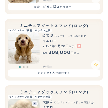
8時間前
10人以上
ただいま
が検討中！
ミニチュアダックスフンド(ロング)
マイクロチップ装着
ワクチン接種
埼玉県
ペッツファースト春日部店
イエロー
2026年5月28日
生まれ
もっと見る
308,000
円
価格:
税込
8時間前
6人
ただいま
が検討中！
ミニチュアダックスフンド(ロング)
マイクロチップ装着
ワクチン接種
大阪府
ひごペットフレンドリー東淀川店
イエロー