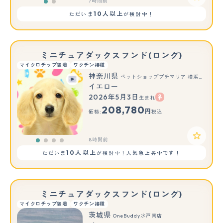
7時間前
10人以上
ただいま
が検討中！
ミニチュアダックスフンド(ロング)
マイクロチップ装着
ワクチン接種
神奈川県
ペットショッププチマリア 横浜永田台店
イエロー
2026年5月3日
生まれ
208,780
円
価格:
税込
8時間前
10人以上
ただいま
が検討中！人気急上昇中です！
ミニチュアダックスフンド(ロング)
マイクロチップ装着
ワクチン接種
茨城県
OneBuddy水戸南店