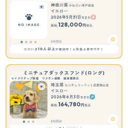
神奈川県
かねだい東戸塚店
イエロー
2026年5月31日
生まれ
128,000
円
価格:
税込
8時間前
10人以上
ただいま
が検討中！人気急上昇中です！
ミニチュアダックスフンド(ロング)
マイクロチップ装着
ワクチン接種
親体重表示
埼玉県
センチュリーペット武蔵狭山店
イエロー
2026年6月3日
生まれ
もっと見る
164,780
円
価格:
税込
8時間前