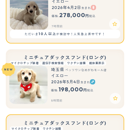
イエロー
2026年4月2日
生まれ
278,000
円
価格:
税込
7時間前
10人以上
ただいま
が検討中！人気急上昇中です！
ミニチュアダックスフンド(ロング)
マイクロチップ装着
遺伝子検査情報
ワクチン接種
親体重表示
埼玉県
NEW
ペッツワンなめがわモール店
イエロー
2026年5月4日
生まれ
198,000
円
価格:
税込
8時間前
ミニチュアダックスフンド(ロング)
マイクロチップ装着
ワクチン接種