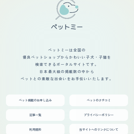
はないですが就寝時に他の部屋に行ききできるように扉を
た、こだわりのカットはあるか？ 1カ月半から2か月に1
少し開けてくくらいです。最後にダックスの好きなところ
回、こだわりのカットはありません。 ・あなたのペット
は甘えたいときは甘えてくるし怒ってるときや拗ねてると
は特定の健康問題に悩まされているか？また、それが慢性
きが分かりやすいところです。
的なものか？ 今のところ健康です。病気はしていませ
ん。 ・定期的な健康診断や投薬が必要ですか？その頻度
を教えてください。 【鳴き声】 子犬特有のキャンキャン
鳴きというのでしょうか、身体は小さいけれど声は響きま
す。 アパートに住んでいるので普段から鳴いた時には
「駄目だよ」と注意して躾けていますが、誰かが帰ってき
ペットミーは全国の
たは 嬉しくて毎回鳴いています。 【総評】 ・この犬種の
優良ペットショップからかわいい子犬・子猫を
好きなところ、気にっているところ 人懐っこくて家にい
るとずっと隣に座って甘えてくるところです。 ・この犬
検索できるポータルサイトです。
種との出会い、第一印象など 近くのホームセンターのペ
日本最大級の掲載数の中から
ットショップが出会いです。瞳が大きくて愛らしい表情が
ペットとの素敵な出会いをお手伝いいたします。
目をひきました。 ・迎え入れ前後の不安だったこと 室内
飼育のトイレを教えられるかどうか。 ・迎え入れ前後の
家族や生活の変化など ペットを向かい入れて家の雰囲気
が明るくなりました。子供たちも進んでお世話してくれて
ペット掲載のお申し込み
ペットのクチコミ
います。
記事一覧
プライバシーポリシー
利用規約
当サイトへのリンクについて