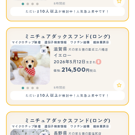
8時間前
10人以上
ただいま
が検討中！人気急上昇中です！
ミニチュアダックスフンド(ロング)
マイクロチップ装着
遺伝子検査情報
ワクチン接種
親体重表示
滋賀県
犬の家＆猫の里近江八幡店
イエロー
2026年5月12日
生まれ
214,500
円
価格:
税込
8時間前
10人以上
ただいま
が検討中！人気急上昇中です！
ミニチュアダックスフンド(ロング)
マイクロチップ装着
遺伝子検査情報
ワクチン接種
親体重表示
長野県
犬の家＆猫の里塩尻店