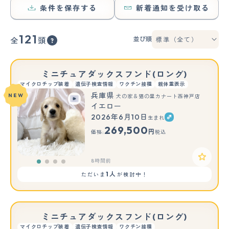
条件を保存する
新着通知を受け取る
121
並び順
全
頭
ミニチュアダックスフンド(ロング)
マイクロチップ装着
遺伝子検査情報
ワクチン接種
親体重表示
兵庫県
NEW
犬の家＆猫の里カナート西神戸店
イエロー
2026年6月10日
生まれ
269,500
円
価格:
税込
8時間前
1人
ただいま
が検討中！
ミニチュアダックスフンド(ロング)
マイクロチップ装着
遺伝子検査情報
ワクチン接種