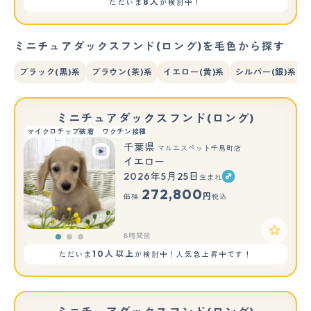
8人
ただいま
が検討中！
ミニチュアダックスフンド(ロング)を毛色から探す
ブラック(黒)系
ブラウン(茶)系
イエロー(黄)系
シルバー(銀)系
ミニチュアダックスフンド(ロング)
マイクロチップ装着
ワクチン接種
千葉県
マルエスペット千鳥町店
イエロー
2026年5月25日
生まれ
もっと見る
272,800
円
価格:
税込
8時間前
10人以上
ただいま
が検討中！人気急上昇中です！