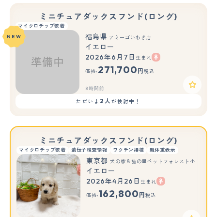
ミニチュアダックスフンド(ロング)
マイクロチップ装着
福島県
NEW
アミーゴいわき店
イエロー
2026年6月7日
生まれ
271,700
円
価格:
税込
8時間前
2人
ただいま
が検討中！
ミニチュアダックスフンド(ロング)
マイクロチップ装着
遺伝子検査情報
ワクチン接種
親体重表示
東京都
犬の家＆猫の里ペットフォレスト小平店
イエロー
2026年4月26日
生まれ
162,800
円
価格:
税込