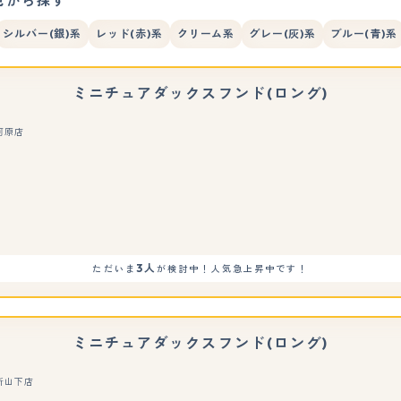
色から探す
シルバー(銀)系
レッド(赤)系
クリーム系
グレー(灰)系
ブルー(青)系
ミニチュアダックスフンド(ロング)
河原店
もっと見る
3人
ただいま
が検討中！人気急上昇中です！
ミニチュアダックスフンド(ロング)
新山下店