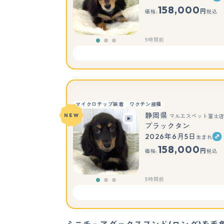
158,000
円
価格:
税込
5時間前
マイクロチップ装着
ワクチン接種
静岡県
NEW
マルエスペット富士
ブラックタン
2026年6月5日
生まれ
158,000
円
価格:
税込
5時間前