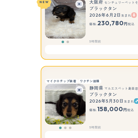
大阪府
NEW
センチュリーペット
ブラックタン
2026年6月2日
生まれ
もっと見る
230,780
円
価格:
税込
5時間前
マイクロチップ装着
ワクチン接種
静岡県
マルエスペット島田
ブラックタン
2026年5月30日
生まれ
158,000
円
価格:
税込
5時間前