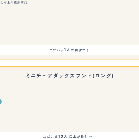
そよら古川橋駅前店
1人
ただいま
が検討中！
ミニチュアダックスフンド(ロング)
店
もっと見る
10人以上
ただいま
が検討中！