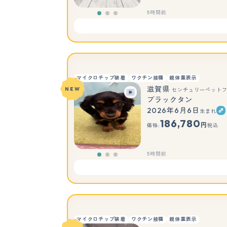
5時間前
マイクロチップ装着
ワクチン接種
親体重表示
滋賀県
NEW
センチュリーペット
ブラックタン
2026年6月6日
生まれ
186,780
円
価格:
税込
5時間前
マイクロチップ装着
ワクチン接種
親体重表示