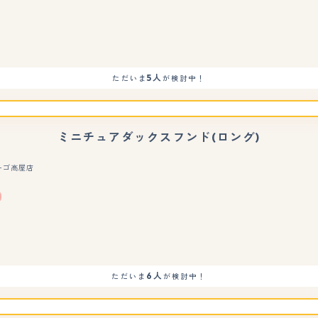
5人
ただいま
が検討中！
ミニチュアダックスフンド(ロング)
ーゴ高屋店
もっと見る
6人
ただいま
が検討中！