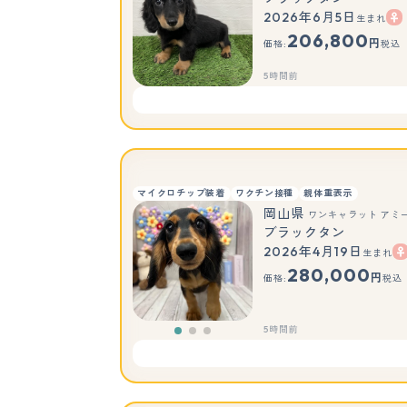
2026年6月5日
生まれ
206,800
円
価格:
税込
5時間前
マイクロチップ装着
ワクチン接種
親体重表示
岡山県
ワンキャラット アミ
ブラックタン
2026年4月19日
生まれ
280,000
円
価格:
税込
5時間前