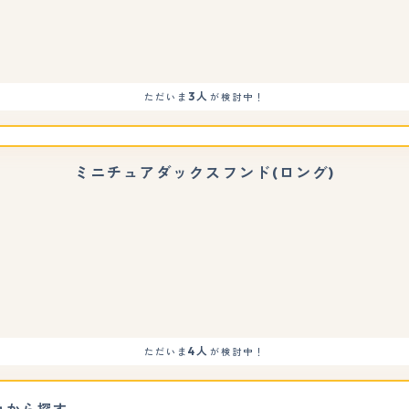
もっと見る
3人
ただいま
が検討中！
ミニチュアダックスフンド(ロング)
店
もっと見る
4人
ただいま
が検討中！