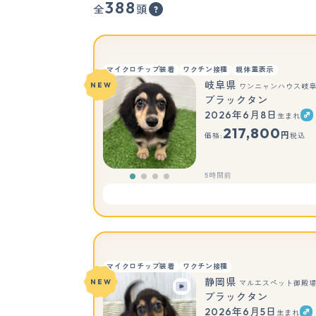
388
全
頭
マイクロチップ装着
ワクチン接種
親体重表示
岐阜県
NEW
ワンニャンハウス岐
ブラックタン
2026年6月8日
生まれ
217,800
円
価格:
税込
5時間前
マイクロチップ装着
ワクチン接種
静岡県
NEW
マルエスペット御殿
ブラックタン
2026年6月5日
生まれ