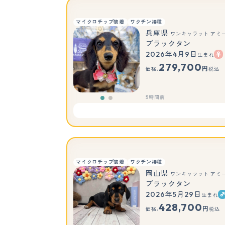
マイクロチップ装着
ワクチン接種
兵庫県
ワンキャラット アミ
ブラックタン
2026年4月9日
生まれ
もっと見る
279,700
円
価格:
税込
5時間前
マイクロチップ装着
ワクチン接種
岡山県
ワンキャラット アミ
ブラックタン
2026年5月29日
生まれ
428,700
円
価格:
税込