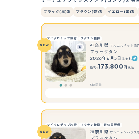
ミニチュアダックスフンド(ロング)を毛
ブラック(黒)系
ブラウン(茶)系
イエロー(黄)系
マイクロチップ装着
ワクチン接種
神奈川県
NEW
マルエスペット湯
ブラックタン
2026年6月5日
生まれ
173,800
円
価格:
税込
5時間前
マイクロチップ装着
ワクチン接種
親体重表示
神奈川県
NEW
ワンニャンハウス
ブラックタン