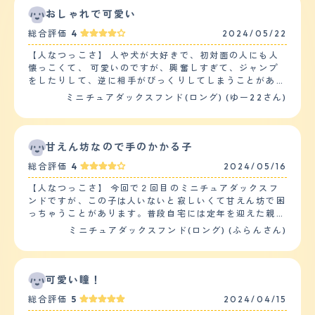
おしゃれで可愛い
総合評価
4
2024/05/22
【人なつっこさ】 人や犬が大好きで、初対面の人にも人
懐っこくて、 可愛いのですが、興奮しすぎて、ジャンプ
をしたりして、逆に相手がびっくりしてしまうことがあり
ます！ お散歩の時には、他の犬を見つけると全力で尻尾
ミニチュアダックスフンド(ロング) (ゆー22さん)
を振って、追っかけようとします。 また、2歳の子どもが
おうちにいるのですが、 とっても仲が良く、赤ちゃんの
時は泣いていると そばに行って寄り添ってくれたり、歩
けるようになってからは、ずっと後ろについていき、たま
甘えん坊なので手のかかる子
に追いかけっこをして遊んだりしてます。 【落ち着き】
総合評価
4
2024/05/16
飼い主以外の人がいたりすると、ずっと落ち着きがないで
す。ミニチュアダックスフンドを2匹飼っているのです
【人なつっこさ】 今回で２回目のミニチュアダックスフ
が、 片方はあまり吠えず、甘え上手で、寝るのが好きな
ンドですが、この子は人いないと寂しいくて甘えん坊で困
ので比較的大人しいですが、もう1匹はずっとおもちゃで
っちゃうことがあります。普段自宅には定年を迎えた親が
遊んでいたり 外に人がいたりすると吠えたりするので落
いるので大丈夫ですが、家族で出かけて帰ってくると（食
ミニチュアダックスフンド(ロング) (ふらんさん)
ち着きなかったりで、同じ犬種でも性格によるのかなと思
料買い出しで１時間半）すごい喜びで尻尾をブンブン振っ
います。 【しつけやすさ】 日常的な訓練は、おやつやご
て甘えてきます。それに自分は遊んでくれる人と認識して
飯の時は 必ずおすわりと待てをさせます。 あと、芸とし
るようで遊んでもらいたいときはテーブルや物陰から人の
てはバーンと打つと倒れたり、お手、おかわりができま
顔をジーとみてくるので分かりやすいですが、忙しいとき
可愛い瞳！
す。 散歩の回数は1日一回15分?25分程です。 家の中では
も見てくるのでたまに鬱陶しく思うことがあります。（そ
おもちゃで遊んだり、2歳の息子とはしりまわったりして
総合評価
5
2024/04/15
うゆうときも可愛いけどｗ） 【落ち着き】 ２匹飼ってい
います。 休日は外でボールを投げて取りに行っての 走り
ましたが落ち着きはシーズと比べると落ち着きはないで