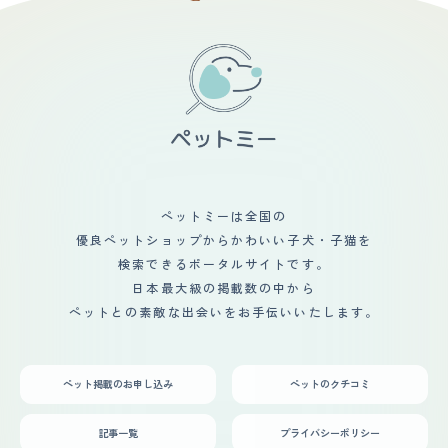
たです。不安は場所が急に変わったので少し心配はしてい
度、そして抜け毛の状況 シャンプーは月に2回。ブラッシ
ましたが今まで６匹飼っていたので慣れているし必要以上
ングは毎日しています。季節の変わり目は特に抜け毛が多
に不安な事もなかったです。生活の変化は大きく変わる事
いです。 ・どのくらいの頻度でカットをしているか？ま
はないですが就寝時に他の部屋に行ききできるように扉を
た、こだわりのカットはあるか？ 1カ月半から2か月に1
少し開けてくくらいです。最後にダックスの好きなところ
回、こだわりのカットはありません。 ・あなたのペット
は甘えたいときは甘えてくるし怒ってるときや拗ねてると
は特定の健康問題に悩まされているか？また、それが慢性
きが分かりやすいところです。
的なものか？ 今のところ健康です。病気はしていませ
ん。 ・定期的な健康診断や投薬が必要ですか？その頻度
を教えてください。 【鳴き声】 子犬特有のキャンキャン
鳴きというのでしょうか、身体は小さいけれど声は響きま
す。 アパートに住んでいるので普段から鳴いた時には
「駄目だよ」と注意して躾けていますが、誰かが帰ってき
ペットミーは全国の
たは 嬉しくて毎回鳴いています。 【総評】 ・この犬種の
優良ペットショップからかわいい子犬・子猫を
好きなところ、気にっているところ 人懐っこくて家にい
るとずっと隣に座って甘えてくるところです。 ・この犬
検索できるポータルサイトです。
種との出会い、第一印象など 近くのホームセンターのペ
日本最大級の掲載数の中から
ットショップが出会いです。瞳が大きくて愛らしい表情が
ペットとの素敵な出会いをお手伝いいたします。
目をひきました。 ・迎え入れ前後の不安だったこと 室内
飼育のトイレを教えられるかどうか。 ・迎え入れ前後の
家族や生活の変化など ペットを向かい入れて家の雰囲気
が明るくなりました。子供たちも進んでお世話してくれて
ペット掲載のお申し込み
ペットのクチコミ
います。
記事一覧
プライバシーポリシー