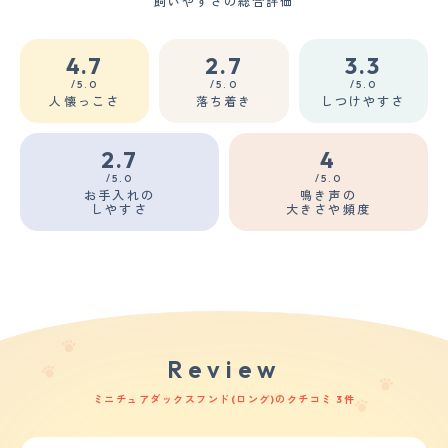
飼いやすさの総合評価
4.7
2.7
3.3
/5.0
/5.0
/5.0
人懐っこさ
落ち着き
しつけやすさ
2.7
4
/5.0
/5.0
お手入れの
鳴き声の
しやすさ
大きさや頻度
Review
ミニチュアダックスフンド(ロング)のクチコミ 3件