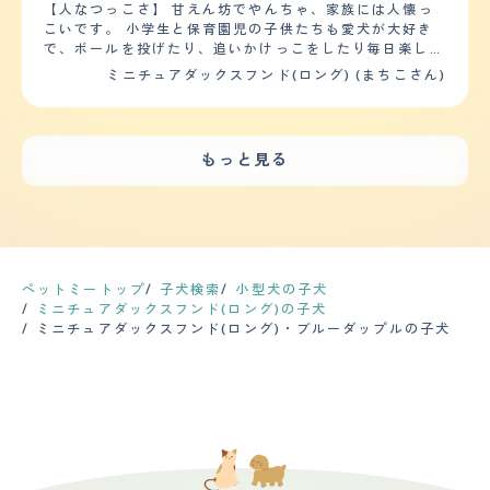
回る運動をしています。 【お手入れ】 毛の長さはとても
【人なつっこさ】 甘えん坊でやんちゃ、家族には人懐っ
す。基本的にリビングでテレビを見ていれば隣で寝ていま
長く、サラサラしています。 シャンプーは月1、2回 ブラ
こいです。 小学生と保育園児の子供たちも愛犬が大好き
すので気にならないと思います。でも窓があり外で歩いて
ッシングは週2?4回 抜け毛はとてもすごく、ソファーや
で、ボールを投げたり、追いかけっこをしたり毎日楽しそ
る人を見かけると興奮して吠えますが、カーテンを閉める
カーペットには ものすごく毛がつきます カットは3?6ヶ
うです。 外では知らない人は緊張するのか、おとなしく
ミニチュアダックスフンド(ロング) (まちこさん)
とか対策すれば吠えないです。 【しつけやすさ】 散歩の
月に一回くらいで、 毎回ライオンカットです。 片方のミ
触られていますが家にいるときのように甘えたりしませ
回数は１回（距離は２キロほど）真夏の暑さや寒いときは
ニチュアダックスフンドが慢性的な 皮膚炎に悩まされて
ん。 他にペットは飼っていませんが、自分より身体の大
歩きたがらないので散歩はしていませんが十分な運動量だ
いて、掻いてしまうくせがあり ふけがすごい時がありま
きい犬は怖いようで鼻を近づけたり匂いをかがれたりする
と思います。また散歩中のウンチはしないので楽です。し
す。 定期的に動物病院で診てもらい、錠剤の薬や、塗り
だけで一緒に遊ぶことはしません。 小型犬、中型犬との
つけは最低限度の事しか教えていないですが簡単でした。
もっと見る
薬をもらい、処置しています。 塗り薬はひどいときは毎
方が相性がよく仲良く遊んでいます。 【落ち着き】 現在
（完全に覚えるまでに半年ほど） 【お手入れ】 シャンプ
日で 病院の頻度は月1回です 【鳴き声】 私たち飼い主が
愛犬を購入して1歳8か月、犬の歳で考えると20歳前後で
ーは１カ月１回でカットは自宅で尻尾と耳部分をカットす
仕事から帰ってくると 駐車する車の音だけ気づいてくれ
しょうか。落ち着きはありません。 遊ぶときは家の中を
るくらいなので料金はかかっていません。ブラッシングは
て、 玄関を開ける瞬間からゲージ内で飛び跳ねて 『クー
走り回っていて、台所でご飯を作っている時も洗濯物を干
シャンプーのときだけなので手がかからなくこだわりとか
ンクーン』や『キューキュ』みたいな感じで 少し寂しか
している時も遊んでほしそうに近寄ってきます。 【しつ
ありません。健康診断は毎月動物病院に行き見てもらって
ったよーと帰ってきて嬉しいが混ざった感じで 鳴いたり
けやすさ】 ・日常的な訓練やしつけはどの程度必要？ 小
おり、今のところは時期になったときワクチンを打ってる
します。 【総評】 好きなところは、顔が整っていて、お
さいころに訓練、しつけを徹底していたので、基本的なも
ペットミートップ
子犬検索
小型犬の子犬
だけです。（健康に問題なし）前のダックスも年とるまで
しゃれで 甘えん坊で、私たちが行くところにずっとつい
の（トイレ・お手・待て・伏せ）はずっと覚えています。
ミニチュアダックスフンド(ロング)の子犬
上記に書いたくらいなので、お金はほとんどかからなく年
てくるところです。 出会いは、1匹はペットショップで一
吠えたり暴れすぎたりした時は、その時注意すれば落ち着
ミニチュアダックスフンド(ロング)・ブルーダップルの子犬
老いてからオムツくらいしか購入していないです。 【鳴
目惚れで もう1匹はブラックソリッドなのですが、 比較的
くので、ペットをお迎えして半年ほどあれば躾けられると
き声】 シーズ飼ってたときよりはマシですがうるさい方
珍しい色なので、ずっと探していて地方から 取り寄せて
思います。 ・散歩の回数や長さを教えて下さい。また、
です。どこか出かけるときは吠えないですが、帰ってきた
もらい、飼いました。 迎え入れ前後不安だったことは、
家の中や外での運動量はどのくらいですか？ 散歩は1日1
ときと知らない人が来れば窓際でピョンピョン跳ねながら
主人は小さい頃から実家でずっと犬を飼っていましたが
回、20分ほどです。家の中では寝る時以外、ゲージに入
ワンワン吠えるのでうるさいです。（吠えない様にしつけ
私は犬を飼ったことがなく、1から勉強したため 本当に面
れることはないので、外にいるときより運動していると思
で何とかなっていたときもありましたが無駄でした）
倒見れるのか不安でした。 家族や生活の変化は、 夫婦で
います。 【お手入れ】 ・毛の長さや質感について 毛はロ
【総評】 妹がペットショップで購入して初めてのお迎え
基本的にお散歩に連れて行くので会話が増え、 うまく行
ングタイプなのでほっておくとどんどん伸びてきます。質
した時は短い足や寸胴なところが可愛くてしょうがなかっ
ってるのもワンチャン達のおかげかなと思います。
感は柔らかいです。 ・シャンプーやブラッシングの頻