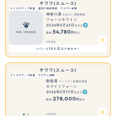
チワワ(スムース)
マイクロチップ装着
遺伝子検査情報
ワクチン接種
神奈川県
かねだい伊勢原店
フォーンホワイト
2026年5月23日
生まれ
54,780
円
価格:
税込
8時間前
10人以上
ただいま
が検討中！
チワワ(スムース)
マイクロチップ装着
ワクチン接種
群馬県
ペッツワン前橋吉岡店
ホワイトフォーン
2026年5月17日
生まれ
もっと見る
278,000
円
価格:
税込
8時間前