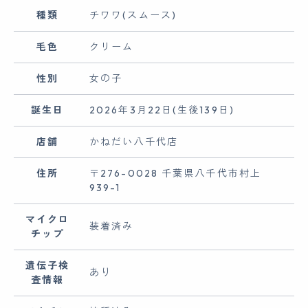
種類
チワワ(スムース)
毛色
クリーム
性別
女の子
誕生日
2026年3月22日(生後139日)
店舗
かねだい八千代店
住所
〒276-0028 千葉県八千代市村上
939-1
マイクロ
装着済み
チップ
遺伝子検
あり
査情報