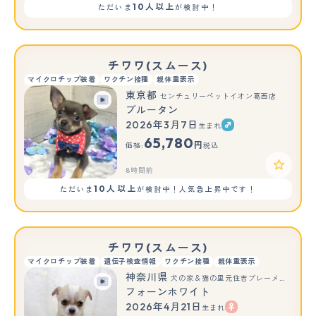
10人以上
ただいま
が検討中！
チワワ(スムース)
マイクロチップ装着
ワクチン接種
親体重表示
東京都
センチュリーペットイオン葛西店
ブルータン
2026年3月7日
生まれ
65,780
円
価格:
税込
8時間前
10人以上
ただいま
が検討中！人気急上昇中です！
チワワ(スムース)
マイクロチップ装着
遺伝子検査情報
ワクチン接種
親体重表示
神奈川県
犬の家＆猫の里元住吉ブレーメン通り店
フォーンホワイト
2026年4月21日
生まれ