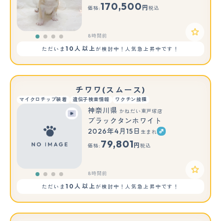
170,500
円
価格:
税込
8時間前
10人以上
ただいま
が検討中！人気急上昇中です！
チワワ(スムース)
マイクロチップ装着
遺伝子検査情報
ワクチン接種
神奈川県
かねだい東戸塚店
ブラックタンホワイト
2026年4月15日
生まれ
79,801
円
価格:
税込
8時間前
10人以上
ただいま
が検討中！人気急上昇中です！