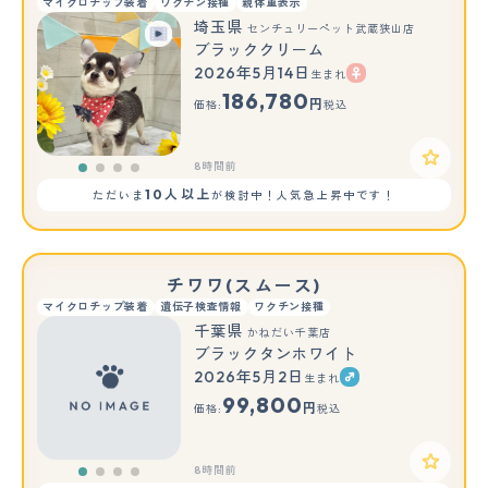
マイクロチップ装着
ワクチン接種
親体重表示
埼玉県
センチュリーペット武蔵狭山店
ブラッククリーム
2026年5月14日
生まれ
186,780
円
価格:
税込
8時間前
10人以上
ただいま
が検討中！人気急上昇中です！
チワワ(スムース)
マイクロチップ装着
遺伝子検査情報
ワクチン接種
千葉県
かねだい千葉店
ブラックタンホワイト
2026年5月2日
生まれ
99,800
円
価格:
税込
8時間前