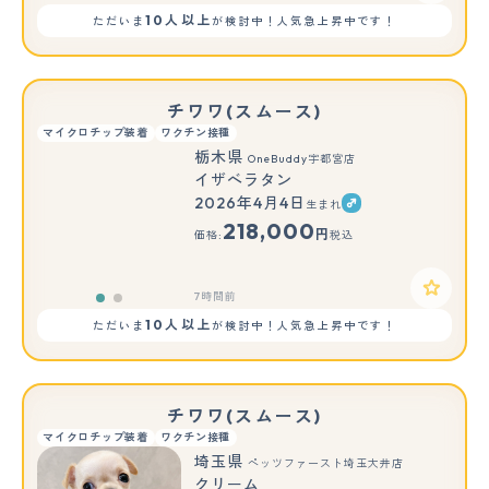
10人以上
ただいま
が検討中！人気急上昇中です！
チワワ(スムース)
マイクロチップ装着
ワクチン接種
栃木県
OneBuddy宇都宮店
イザベラタン
2026年4月4日
生まれ
もっと見る
218,000
円
価格:
税込
7時間前
10人以上
ただいま
が検討中！人気急上昇中です！
チワワ(スムース)
マイクロチップ装着
ワクチン接種
埼玉県
ペッツファースト埼玉大井店
クリーム