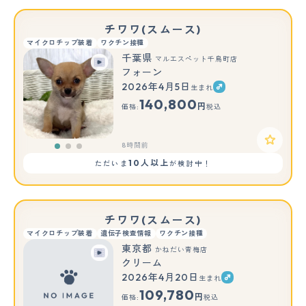
チワワ(スムース)
マイクロチップ装着
ワクチン接種
千葉県
マルエスペット千鳥町店
フォーン
2026年4月5日
生まれ
もっと見る
140,800
円
価格:
税込
8時間前
10人以上
ただいま
が検討中！
チワワ(スムース)
マイクロチップ装着
遺伝子検査情報
ワクチン接種
東京都
かねだい青梅店
クリーム
2026年4月20日
生まれ
109,780
円
価格:
税込