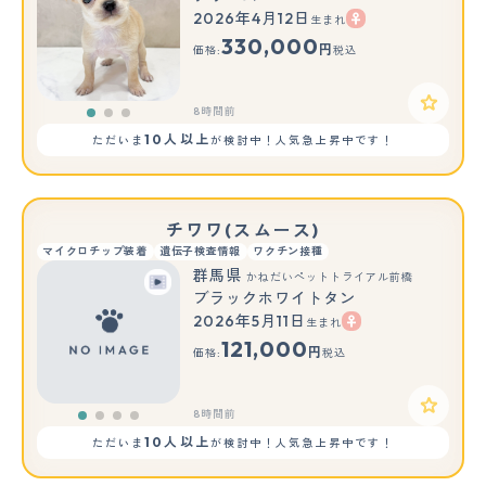
2026年4月12日
生まれ
もっと見る
330,000
円
価格:
税込
8時間前
10人以上
ただいま
が検討中！人気急上昇中です！
チワワ(スムース)
マイクロチップ装着
遺伝子検査情報
ワクチン接種
群馬県
かねだいペットトライアル前橋
ブラックホワイトタン
2026年5月11日
生まれ
121,000
円
価格:
税込
8時間前
10人以上
ただいま
が検討中！人気急上昇中です！