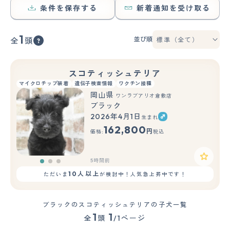
条件を保存する
新着通知を受け取る
1
並び順
全
頭
スコティッシュテリア
マイクロチップ装着
遺伝子検査情報
ワクチン接種
岡山県
ワンラブアリオ倉敷店
ブラック
2026年4月1日
生まれ
もっと見る
162,800
円
価格:
税込
5時間前
10人以上
ただいま
が検討中！人気急上昇中です！
ブラックのスコティッシュテリアの子犬一覧
1
1
全
頭
/1ページ