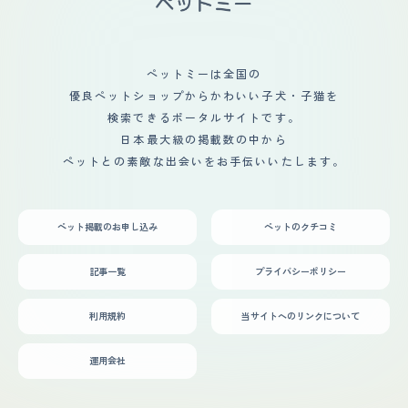
飼うことに前向きではありませんでした。面倒は自分でみ
っ越しをしたが、 環境が変わっても適応力が高いのか特
てと言われていたのですが、向え入れたら散歩やブラッシ
に困ったこともなく、本当に手のかからない子で助かっ
ングなどにも協力的で、むしろ私より可愛がっているかも
た。 生活は今も彼女中心になっていて、仕事や出かけた
しれません。私の家族は夕食を食べたら各々の部屋で過ご
日は少しでも早く帰宅してあげようと思うので、 私も夫
すことが多かったのですが、犬と遊ぶためにリビングで過
ペットミーは全国の
も飲みに出かけたりということがほぼ無くない。 旅行な
ごすようになって、コミュニケーションが以前より増えた
どもシニアとなった今では預けられるところもない為、一
優良ペットショップからかわいい子犬・子猫を
のは間違いないです。犬がきっかけになって、ここまで生
緒に泊まれる宿やペット同伴可能な店を探して、 少しで
活が変わるとは思っていなかったので、正直ビックリして
検索できるポータルサイトです。
も一緒にいられるようにしている。
います。
日本最大級の掲載数の中から
ペットとの素敵な出会いをお手伝いいたします。
ペット掲載のお申し込み
ペットのクチコミ
記事一覧
プライバシーポリシー
利用規約
当サイトへのリンクについて
運用会社