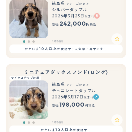
徳島県
アミーゴ北島店
シルバーダップル
2026年3月23日
生まれ
もっと見る
242,000
円
価格:
税込
5時間前
10人以上
ただいま
が検討中！人気急上昇中です！
ミニチュアダックスフンド(ロング)
マイクロチップ装着
徳島県
アミーゴ北島店
チョコレートダップル
2026年5月17日
生まれ
もっと見る
198,000
円
価格:
税込
5時間前
10人以上
ただいま
が検討中！