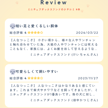
Review
ミニチュアダックスフンドのクチコミ 9件
短い足と愛くるしい胴体
総合評価
4
2024/03/22
【人なつっこさ】 小さい頃から、様々な人やワンチャン
と触れ合わせていた為、大抵の人やワンチャンには吠える
こともなく、家族には、よくお腹を出して甘えるような素
振りをします。ボール遊びが非常に好きでボールやおもち
ミニチュアダックスフンド (けいちゃんさん)
ゃが見えるとよく吠えて部屋中を駆け回っています。また
よくご飯を食べる子です。そのせいか、誤飲や食べ過ぎで
動物病院の先生にお世話になることも珍しくないです。近
所に、仲が良いワンチャンがたくさんいて、散歩の際はよ
可愛らしくて飼いやすい
く遊んでいます。 【落ち着き】 落ち着きは、あまりない
総合評価
4
2023/11/27
方だと思います。よく、部屋の家電のケーブルを噛んだ
り、ソファーに穴を開けたりと、ヤンチャをすることもし
【人なつっこさ】 人なつっこさはかなりあると感じてい
ばしばあります。運動量が豊富で活発な子で飼い主の方が
ます。これまで柴犬やチワワなどを飼ってきましたが、ミ
振り回されることもよくあります。 【しつけやすさ】 日
ニチュアダックスフンドが1番良いです。他の犬に対して
常的な訓練やしつけは、あまり行っていません。その為、
は警戒感を強く持っているみたいですが、人に対しては初
ミニチュアダックスフンド (田中かつじさん)
人前などでは、躾が必要だったなと感じることはよくあり
めてあう人でも喜んで出迎えをしてくれて愛嬌よくくれて
ます。散歩は朝夕に一回ずつ行っています。散歩は、近所
います。人が来るたびにお腹を見せて、撫でられるのが好