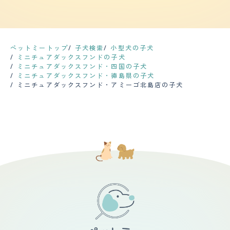
薬はない。 【運動の頻度】 前述のとおり、散歩は生まれ
たが、最近はだんだん声が低くなってきましたし、外に人
り良くないことです。定期的に吐くので、食べさせるもの
てから一度もしたことがない。 家の中ではケージに入れ
がいるだけで吠えてしまうので、近所迷惑になるのではな
には気をつけています。健康診断や投薬が必要な症状では
ずに自由にさせているが、最近は年を取ってきたせいか寝
いかと気になることが少なくないです。夜中にバイクの音
ありませんが、このまま続くようであれば対策をしようと
ている時間が多く、 たまにスイッチが入ったかのように
に吠えることもあります。 【総評】 人に対しては好き嫌
考えています。 【運動の頻度】 散歩は朝と夕方の2回行
走り出す時があるが、運動量はかなり少ないといえる。
いなく接してくれるので、犬が好きな方であれば楽しく過
っています。1回あたりの時間は15分くらいですが、ジョ
ペットミートップ
子犬検索
小型犬の子犬
【毛の手入れ・シャンプー回数】 毛の長さはロングで柔
ごすことができると思います。ペットショップで購入した
ギングくらいのペースで走るので運動量としては多いと思
ミニチュアダックスフンドの子犬
らかい。 シャンプーは月に一度トリミングサロンに行
のですが、最初は違う犬種を考えていました。私を見て可
います。家の中でもスイッチが入ると止まらなくなりま
ミニチュアダックスフンド・四国の子犬
き、普段は週に2回くらい自宅でブラッシングしている。
愛らしい姿で訴えているのを見て、一目惚れして予定を変
す。特に寝る前に走り回ることが多いです。 【毛の手入
ミニチュアダックスフンド・徳島県の子犬
換毛期はやはり沢山抜けるので、ブラッシングを何度して
更しました。抱っこしてみたら天使のように感じられて、
れ・シャンプー回数】 シャンプーは2週間に1度、ブラッ
ミニチュアダックスフンド・アミーゴ北島店の子犬
もいくらでも抜ける。 毛が落ちるのを防ぐ為に基本的に
この犬にしかないと思ったことが決め手になりました。赤
シングは週に数回くらいの頻度で行っています。毛はかな
は洋服を着させている。 全身のカットは夏場にサマーカ
ちゃんがいるので上手く仲良くできるか、迎え入れ前は不
り抜けやすいので、シャンプーやブラッシングを行わない
ットで短くするくらいで、基本的には伸ばしたまま。 月1
安でした。一緒に生活するようになって、大人に対する態
と家の中が毛だらけになります。換毛期にブラッシングを
回のトリミングの時に、肉球回りや肛門回りだけはポイン
度と赤ちゃんに対する態度が違っていて、赤ちゃんが泣い
すると両手で持てるくらいの毛が抜けます。カットはトリ
トカットしてもらっている。 【総評】 人懐っこく愛嬌が
たりすると吠えて教えてくれることもあるので、赤ちゃん
ミングサロンで2カ月に1回行っています。ただ、足の毛に
あるところが可愛くて好き。 迎え入れる前に不安だった
のことを大事にしていることが分かります。一緒に成長し
関しては、長くなったと感じた際に自分でカットしていま
というか嫌だなと思ったことは、 先代のワンコが亡くな
て、いずれは2人で散歩する姿を見るのが楽しみです。赤
す。尻尾の毛をほうきの形にカットするのがこだわりで
った時にペットロスに陥ったので、 またそういう経験を
ちゃんが嫌がることは絶対にしないので、今のところ不安
す。 【総評】 表情や行動で何を考えているのかが分かる
することになるのを受け入れられないと思い、私自身は飼
はありません。最初はケージを使用していましたが、最近
ので、コミュニケーションが取りやすい犬種です。怒られ
うことに前向きではなかった。 結局母が中心となってお
は一緒に布団で寝るようになって、私の生活で不可欠で
たらテーブルの下に隠れていますし、楽しい時は飛び上が
世話をし、私はあまり入れ込まないようにしていたのだ
す。
って遊んでいます。常に落ちついている犬種より、感情を
が、 ラムが5歳の時に母が急逝し、母を亡くした喪失感や
出してくれた方が何を求めているのかが分かるので飼育し
悲しさから半年くらい引きこもってしまったが、 その時
やすいです。ペットショップで一目惚れをして飼うことを
に心の支えになったのがラムの存在だった。 私がお世話
決めました。抱かせてもらった時に逃げようとしなかった
のバトンタッチをすることになり、結局可愛くて仕方ない
ので、問題なく生活できそうだと感じました。家族は犬を
存在になった。 自分が結婚して家を出るときに一緒に引