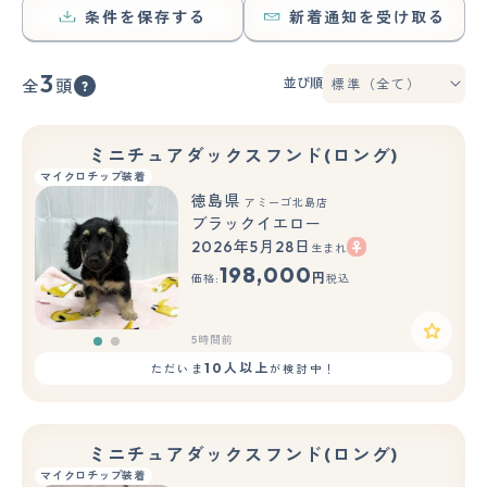
条件を保存する
新着通知を受け取る
3
並び順
全
頭
ミニチュアダックスフンド(ロング)
マイクロチップ装着
徳島県
アミーゴ北島店
ブラックイエロー
2026年5月28日
生まれ
もっと見る
198,000
円
価格:
税込
5時間前
10人以上
ただいま
が検討中！
ミニチュアダックスフンド(ロング)
マイクロチップ装着