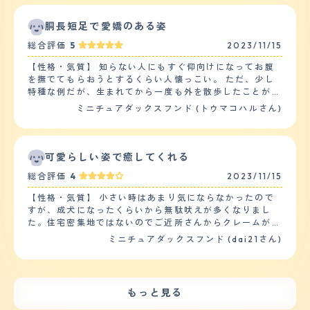
で1.5キロほど歩いたり走ったりしています。 【お手入
きみたいです。来客に対しては少し吠えますが、敵ではな
れ】 ミニチュアダックスフンドのロングなどで、毛は非
いと分かれば落ちついてくれますし、噛みつくことは一切
胴長短足で愛嬌のある姿
常に長いです。その為日常の毛のお手入れは、欠かすこと
ないので安心です。 【落ち着き】 夜に暴れ出すことがあ
はできません。特にロングは、汚れや匂いが目立つ傾向が
総合評価
5
2023/11/15
るので、落ち着きはないと感じています。家中を全力疾走
ありますので、注意が必要だと思っています。抜け毛につ
で駆けまわったり、自分のおもちゃなどを振り回したりし
いては、頻繁に抜け毛があります。ヘアカットは、ロング
【性格・気質】 知らない人にもすぐ仰向けになってお腹
ます。落ち着かせるためには、散歩などで運動をさせるこ
ということもあり、特に気をつけています。最近は、冬間
を撫でてもらおうとするくらい人懐っこい。 ただ、少し
とが必須です。運動不足だとストレスが溜まって暴れたく
近ということもあり、長めのカットスタイルにしてもらっ
特種な例だが、生まれてから一度も外を散歩したことがな
なるみたいです。 【しつけやすさ】 トイレは全く教えて
ています。短足ということもありヘルニアになりやすい子
い。 とても臆病で、外に連れ出すと固まったまま動かな
ミニチュアダックスフンド (トウマコハルさん)
いないのに自然とできていて、しつけが必要だと感じたこ
が多いです。 【鳴き声】 ミニチュアダックスフンドは、
くなってしまう。 散歩やドッグランに連れ出してもまっ
とは特にありませんでした。人のことをよく見ていて、何
鼻が尖っておりよく鳴き声が通りやすいので鳴き声につい
たく動かないので、他の動物と触れ合ったことがない。
をしてはダメなのか考えている様子なので、しつけはしや
てのご近所トラブルに気をつけなければなりません。元々
基本的にケージに入れずに自由にさせているが、トイレは
すいと評価しています。散歩は1回20分を1日2回行ってい
猟犬だったということもあり、活気盛んな子が多いのでよ
一度覚えればちゃんと用を足しに行く。 16年育てている
可愛らしい姿で癒してくれる
ます。家の中でも走り回っているので、運動量はかなり多
く吠える子が多いのも特徴です。 【総評】 短い足と胴長
うちに3回引っ越しがあったが、その度にトイレの場所は
いです。 【お手入れ】 毛が長いのでブラッシングやカッ
総合評価
4
2023/11/15
の胴体という非常に愛くるしい姿が特徴的です。ペットシ
きちんと覚えてくれた。 【健康・寿命】 8歳の時に一度
トは欠かせません。カットも少なくとも月に1度は行わな
ョップで初めて出会った際は、ちょこちょこと歩く姿に一
ヘルニアを発症したが、その後リハビリとアンチノールと
いといけません。気をつけているのは足の毛です。毛が伸
【性格・気質】 小さい時はあまり気にならなかったので
目惚れしてしまい、お家にお迎えすることを決めました。
いうサプリを飲ませていたら完治した。 それ以降一度も
びていると滑って転んでしまうリスクがあるので、足の毛
すが、成犬になったくらいから無駄吠えが多くなりまし
ワンチャンを迎え入れた後は、ワンチャン中心の生活にな
ヘルニアの再発はしていないが、アンチノールだけはそれ
は毎週必ずチェックしています。シャンプーは2週間に1回
た。住宅密集地ではないのでご近所さんからクレームが来
ってしまい、日々家族がワンチャンの悪さやイタズラに振
からずっと飲ませている。 13歳頃から歯石がひどくな
くらいの頻度でしています。シャンプーをすると毛量にか
たことはありませんが、集合住宅などで飼う場合はしつけ
ミニチュアダックスフンド (dai21さん)
り回されています笑。散歩も必須になっていてルーティン
り、歯石除去手術をこの2年の間に2回行った。今は犬歯
なりの変化が見えるため、抜け毛はかなりあります。シャ
をしっかりしないと大変かもしれないです。犬に対しては
となっていて私たち家族も規則正しい生活を心がけるよう
と数本の歯しか残っていない。 また、14歳の時に前庭疾
ンプーをしないと抜け毛で家の中が毛だらけになってしま
敵対しますが、人にはなつっこくて可愛がられています。
になりました。よく朝はワンチャンに起こされます。
患にかかった。これは一度かかると完治はしない病気で、
います。気にっている健康問題は目やにです。頻繁に目や
初めて会う人に対しても、座っているところに行ってお腹
15歳でも一度再発した。 1～2週間で状態は良くなる為、
にが出ているので、目に問題が生じるのではと心配してい
をみせて撫でられています。小さい時からお腹をよく撫で
今は問題なく元気に過ごしている。 毎年一度の健康診断
もっと見る
ます。今のところ目薬で対処しています。 【鳴き声】 我
ていたので、誰に対してもお腹を見せるようになりまし
は受けているが、アンチノール以外定期的な服用が必要な
が家にきたばかりの頃は高い声で可愛らしく思っていまし
た。 【健康・寿命】 健康面で気になるのは、胃腸があま