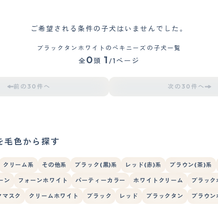
ご希望される条件の子犬はいませんでした。
ブラックタンホワイトのペキニーズの子犬一覧
0
1
全
頭
/1ページ
前の30件へ
次の30件へ
を毛色から探す
クリーム系
その他系
ブラック(黒)系
レッド(赤)系
ブラウン(茶)系
ーン
フォーンホワイト
パーティーカラー
ホワイトクリーム
ブラック
クマスク
クリームホワイト
ブラック
レッド
ブラックタン
ブラウン