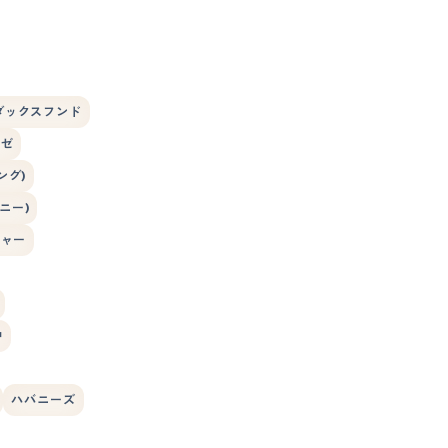
ダックスフンド
ーゼ
ング)
ニー)
シャー
狆
ハバニーズ