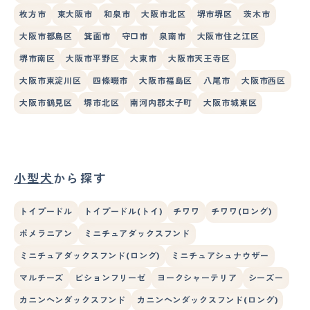
枚方市
東大阪市
和泉市
大阪市北区
堺市堺区
茨木市
大阪市都島区
箕面市
守口市
泉南市
大阪市住之江区
堺市南区
大阪市平野区
大東市
大阪市天王寺区
大阪市東淀川区
四條畷市
大阪市福島区
八尾市
大阪市西区
大阪市鶴見区
堺市北区
南河内郡太子町
大阪市城東区
小型犬
から探す
トイプードル
トイプードル(トイ)
チワワ
チワワ(ロング)
ポメラニアン
ミニチュアダックスフンド
ミニチュアダックスフンド(ロング)
ミニチュアシュナウザー
マルチーズ
ビションフリーゼ
ヨークシャーテリア
シーズー
カニンヘンダックスフンド
カニンヘンダックスフンド(ロング)