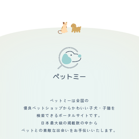
で、小さな体で全力で守ってくれようとしているところが
とガラスケースの向こうにいる黒と茶色の混ざった子犬に
トリミングにだします。短毛ですが抜け毛が多いので室内
大好きです。 ペットショップで出会いました。 迎え入れ
目がとまりました。はじめはチワワ推しだった両親も、血
掃除しないといけません。本人に直接コロコロするときも
の時は、まだ2ヵ月ちょっとで小さいのに、小さな怪獣の
統書付きである点や私のゴリ押しに負けたようで最後は折
あります。シャンプーしたあともドライヤーですぐに乾き
ようでした。 本当にやんちゃで噛みつきぐぜもあり、何
れてくれました。 ピンシャーといえば、一般的には長い
ます。夏場なら軽く乾かしたあとバルコニーを走らせたて
にでもガジガジ噛み いたずらばかりするので大変でし
尻尾とすらっとした身体でドーベルマンを想起させる見た
おくと自然乾燥します。トリミング代も他の犬種に比べる
た。 パピーパーティーやしつけ教室に通ったり、トレー
目だと思いますが、私の飼い犬の場合には最初から尻尾を
と安くすみます。爪が黒いので自分できるのは難しいで
ナーさんに来てもらったりと 色々なトレーニングを経
カットされていて、更にタンクのような胴体と短めの脚で
す。 【総評】 もともと柴犬をかっていましたが抜け毛が
て、だいぶお利口さんになりました。 賢い犬種だと思う
耳が垂れていない以外はダックスの方がむしろ近いくら
ひどく次はシャンプーなど手入れが大変だったので次は短
ので、ちゃんとしつけをすれば、コマンドを覚えるのがわ
い。購入した時は子犬だったのでまだ耳も垂れており、そ
毛種が欲しいと思っていました。先住犬と仲良くお互い遊
かりました。 小型犬ですが、ものすごい運動量を必要と
んな愛くるしいルックスもあって、第一印象は「なんだこ
びあってくれたらいいなあと思っていました。思っていた
しているので、ドッグランでも大型犬に負けないくらい走
の可愛いが詰まった生き物は」でした。 飼い始めは弱々
ほど仲良くはなりませんでしたが一緒に遊んだりもしてい
っています。 しかも結構なスピードで走るのがすごいで
しさが目立っていたので身体が弱いのかなと不安もありま
ました。その後亡くなり、またあたらしく迎えた柴犬とは
す。 ドッグラン内で犬同士のコミュニティもあるよう
したが、想像の遥か上をいく逞しさに成長して今は寧ろ困
仲良くなってくれました。やんちゃな子犬の遊び相手にな
で、先輩犬から上下関係を学んでいました。 普段の散歩
るくらいで、生活は一日2回の散歩を含め、犬が中心にな
ってくれたり寒い日は仲良くひっついて寝ているのをみる
プラス、定期的にドッグランで走らせないとストレスが溜
っています。
と微笑ましいです。私にこどもが産まれてからは、子ども
まってしまうようです。
とも仲良くしてくれています。赤ちゃんが触りにいっても
怒ることなく優しくしてくれます。嫌な場合は赤ちゃんか
ら離れていきますが噛んだりなど攻撃はしてこないです。
ペットミーは全国の
最近は、こどものおもちゃが気になるようで密かに寝床に
優良ペットショップからかわいい子犬・子猫を
持ち帰りかじったりしていますが相変わらず叱ってもその
場だけで日が経てば何度でも繰り返しています。いつまで
検索できるポータルサイトです。
も子犬のままなような性格で我が家に笑顔をくれます。
日本最大級の掲載数の中から
ペットとの素敵な出会いをお手伝いいたします。