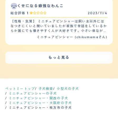
もいいトイレに関しては、全く苦戦する事無く飼ってから
せん。 健康はいい方ですが、植物のアレルギーもちで
追ってくる犬に対しては怒って吠えることがあります。
くせになる癖強なわんこ
1ヶ月もかからない内に覚えてくれました。 ただ、上下関
す。春になると目から涙がでやすくなり、雑草が高く生え
人間でも、グイグイくる人に対しては避けてる感じがしま
係を人間の方が上だと覚えさせるのは結構難しいかもしれ
総合評価
1
2023/11/4
ているところは歩かせないように気を付けています。ま
す。 【落ち着き】 他の犬種と比べ、身軽だからか、ぴょ
ません。というのも、私自身は未だに腕に巻きつかれてマ
た、獣医さんに勧められた目薬(漢方のようなもの)を入れ
んぴょんと飛び跳ねる動きが多い気がします。 ドッグラ
ウンティングをされる事もしょっちゅうなので。 【お手
【性格・気質】 ミニチュアピンシャーは飼い主以外には
ています。年に1回は、健康診断をしています。投薬は、
ンでも、ずっと走っていられるので、普段散歩だけだと体
入れ】 毛の長さは夏冬で変わるのですが、冬毛は中指の
なつきにくいと聞いていましたが家族で世話をしているか
予防接種をしています。 【鳴き声】 鳴き声は、割りと大
力が有り余っているのがわかります。 走っている姿は、
第一関節がすっぽり埋まるくらいまで伸びて質感はコシが
らか誰にでも懐きやすく人が大好きです。小さい体ながら
きくうるさいです。我が家は、3階建てになり、それぞれ
小鹿みたいです。 【しつけやすさ】 散歩は朝夕と1日2
強く、毛量も多いです。抜け毛も多いので室内で自由に解
も気は強く自分より大きな犬にでも果敢に立ち向かいま
ミニチュアピンシャー (chikumamaさん)
の階に義理母、義理兄家族、私たち夫婦が住んでいます。
回、30分から1時間。２ｋｍから４ｋｍは歩きます。家で
放するとソファー周りや絨毯に結構落ちているのでその辺
す。食い意地がつよく他の犬のご飯まで唸りながら奪いに
誰かが出入りする扉の音、門の音、それぞれの車の音を聞
もボール遊び、引っ張りっこ遊びを常にしたがります。
りは用心したほうがいいかもしれません。シャンプーは犬
いきます。落ち着きがなくトイレも動きながらするので本
くとオオカミのように吠えます。又、来客の場合は、キャ
しつけは、「マテ」「オスワリ」「オテ」「フセ」「ハウ
自身が水嫌いなので2,3週間に一度程度で、犬用のブラッ
人はトイレでしているつもりでも床にしてしまっていま
ンキャンした吠え方と、それぞれの状況によって吠え方が
ス」と基本的なコマンドはわかるようです。 【お手入
シングの板で毛並みを揃えるとびっしりと毛が取れます。
す。しつけは、根気よくする必要があります。怒られても
違います。 【総評】 甘えん坊で常にひっついきてとても
れ】 皮膚のアレルギーがあるので、定期的に病院で診て
もっと見る
健康問題は肥満気味なのと年齢を重ねているので身体機能
へこまない性格です。 【健康・寿命】 特定の病気に悩む
可愛く、又、一度、怒るとその後は悪さを一切せず、物分
もらっています。食品アレルギーがあるので、病院で医療
の低下、白内障といったものはあります。定期的な健康診
ことはないですが小型犬には多い膝蓋骨脱臼に軽度なりか
かりがよく頭がいいところを気に入っています。 ペット
用のドッグフードも購入しています。 アレルギーの関係
断は犬を思いやるなら絶対に必要だと思いますが、頻度と
けています。生まれつき傾向があったようですが無駄にジ
ショップで出会いました。印象は、とても怖がりで大丈夫
もあり、1週間に1回シャンプーをしています。(湿疹が増
してはフィラリアの予防接種のついでくらいで済んでいる
ャンプをさせたりしないように気をつけたり室内にカーペ
かなと心配でした。以前も、同じ種類の犬を飼っていたの
える梅雨から夏にかけては週に2回） 毛が短いので、家で
のでそう多くはありません。 【鳴き声】 どちらかと言え
ットや階段にも一工夫して足へ負担がかからないようにし
で迎え入れ前は、特に不安はありませんでしたが、迎え入
シャンプーをしても拭くとすぐに乾くのが良いです。 ぴ
ば小型犬カテゴリーですが、チワワのよういに甲高い鳴き
ているので元気に走れています。 【運動の頻度】 小さい
れ後は、あまりにもすべてのことに怖がり、歩くことも食
ょんぴょんと細かく動くので、家でやるのは危険と判断し
声ではなく、『ヴウォゥ,ヴウォウ』と力強さのある声
体ですが運動量はしっかり必要です。散歩は、朝と晩に
ペットミートップ
子犬検索
小型犬の子犬
事することもできずが1週間続き、犬の将来が心配でし
爪切り、肛門しぼりはプロにお任せしています。 【鳴き
で、本気で吠えられると家の外からでも鳴き声が貫通して
30分?1時間程度しますがまだまだ動きたがります。室内
ミニチュアピンシャーの子犬
た。犬の為にもと思い、犬の訓練所に連れて行きました。
声】 窓から見える人影や、ピンポン、玄関前を通る足音
きます(苦笑)。飼い始めた小さい頃の時代の声はか細く
を自由にさせているので一人でおもちゃで遊んだりボール
ミニチュアピンシャー・関西の子犬
指導の方に私たち自身も、犬について色々、教えてもら
等で番犬スイッチが発動し、思いっきり吠えます。 鳴き
「キュー,キュー」といった可愛げがあるものだったの
投げで走らせたりたまにドッグランで思いっきり走らせた
ミニチュアピンシャー・大阪府の子犬
い、犬も、訓練所で少しずつ日常の状況に慣れて改善する
声が高く、大きいので、とても響きます。 アップルウォ
で、それをいつまでも聞いていたいという方は録音してお
りしています。 【毛の手入れ・シャンプー回数】 短毛な
ミニチュアピンシャー・枚方市の子犬
ことができました。今は、家族でもあり、友人でもある存
ッチの警告が出るほどの爆音なので、出来るだけ早めに落
いた方がいいかもしれません。 【総評】 出会いは横浜の
ので手入れは非常に楽です。素人でも簡単にシャンプーす
在になり、我が家の生活は、犬中心になりました。
ち着かせています。 【総評】 甘えん坊で、家族が大好き
ペットショップ。当時はチワワ人気が圧倒的な中、ぽつん
ることができます。基本は自宅でシャンプーをしてたまに