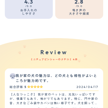
4.3
2.8
/5.0
/5.0
お手入れの
鳴き声の
しやすさ
大きさや頻度
Review
ミニチュアピンシャーのクチコミ 4件
我が家の犬の魅力は、どの犬とも相性がよいと
ころが魅力的です。
総合評価
5
2024/04/17
【人なつっこさ】 我が家のペットは、元気いっぱいです
が、慎重でもあり、怖がりでもあります。特に、門や扉の
音、大きなごみ袋やカバンは怖い様子です。犬を飼ってい
る人には人懐っこいですが、犬を飼っていない人にはなか