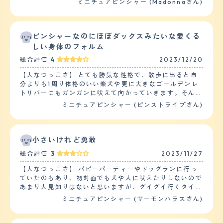
ミニチュアピンシャー (Madonnaさん)
なかなつかないです。ジェスチャーが大きい人、声が大き
い人は特に怖がります。又、子供は基本的には嫌がりま
す。特に走っていたり、叫んだりすると吠えます。 他の
ペットととの相性はよく、大きい犬、小さい犬関係なくど
ピンシャーなのにほぼダックスみたいな愛くる
のペットともよく遊びます。特に、大きい犬との相性がよ
しい身体のフォルム
いです。 【落ち着き】 落ち着きについては、状況により
総合評価
4
2023/12/20
ますが、一人で家でお留守番してるときは、特にいたずら
したりせず、静かに過ごすことができます。家に誰かがい
【人なつっこさ】 とても勝気な性格で、散歩に出ると自
る場合は、遊んでほしくあらゆるおもちゃ(ぬいぐるみ)を
分よりも1周り体格のいい柴犬や更に大きなゴールデンレ
持ってきてみたり、近くに来ては手で私もしくは夫の腕を
トリバーにもガンガンに吠えて向かっていきます。そんな
叩いてみたりと落ち着きなくあらゆる形でアピールしてい
豪快な部分は家にいる時でも仕草の節々に随所に見られ、
ミニチュアピンシャー (ピンストライプさん)
ます。 【しつけやすさ】 日常の訓練、しつけは、食事を
普段はケージの中に段ボールの家を作ってそこを基準に行
与える際と散歩に行った際にしています。食事の際は、お
動している事が多いのですが、突然段ボールハウスの上に
座りからこちらがO.Kサインを出すまで食べないようにし
立って大声で吠えてこちらに向かってなにか主張をしてく
つけをしています。散歩の際は、犬の公園内でおもちゃ
る事もしばしば。 一方で平常心モードの時は非常に人懐
小さいけれど勇敢
(ボールや木の)を投げて取りに行ったら持ってくる、そし
っこく、身体を撫でてあげると幸せそうなまったり顔で身
て、こちら側に渡すという訓練を常にしています。 散歩
総合評価
3
2023/11/27
を預けてくるのでそんなギャップにいつも心を射抜かれて
の回数は2回、1時間ほどです。他の犬と犬の公園で遊ばせ
います。 【落ち着き】 落ち着きは上述した通りありませ
たり、散歩をしています。我が家は庭があり、又、山が近
【人なつっこさ】 パピーパーティーやドッグランに行っ
ん。（笑） 夜中に急に吠え出したりすることもあるの
いので庭で遊ばせたり、山に散歩に行ったりもしているの
ていたのもあり、初対面でも犬や人に吠えたりしないので
で、多分自分の中での何かスイッチが入ってしまうと一気
で運動量は1日、多い方になります。 【お手入れ】 毛の長
あまり人見知りはないと思いますが、グイグイ行くタイプ
に闘争モードになるのだと思います。特に散歩中に遭った
さは短いです。シャンプーは月1でしています。ブラッシ
ではないです。 散歩中も、すれ違いざまに吠えてくる犬
ミニチュアピンシャー (サーモンハラスさん)
事のない他の飼い犬にあった時はそれはもう大変で、何回
ングは、ケガ短いのでしたことはありません。抜け毛は、
に対しても冷静です。 逆にグイグイくるタイプが苦手な
か合うと仲良くなって落ち着いている事も多いのです
割りと多くいです。短いので目立ちませんが、犬のクッシ
ようで、ドッグランでしつこくクンクン嗅がれていると、
が…… 【しつけやすさ】 しつけの中で一番大事といって
ョンは毎日、掃除しています。カットはしたことがありま
最初は我慢しているのですが、嫌だと逃げます。それでも