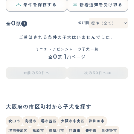
条件を保存する
新着通知を受け取る
0
並び順
全
頭
ご希望される条件の子犬はいませんでした。
ミニチュアピンシャーの子犬一覧
0
1
全
頭
/1ページ
前の30件へ
次の30件へ
大阪府の市区町村から子犬を探す
吹田市
高槻市
堺市西区
大阪市中央区
岸和田市
堺市美原区
松原市
寝屋川市
門真市
豊中市
泉佐野市