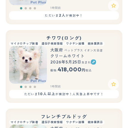
1時間前
2人
ただいま
が検討中！
チワワ(ロング)
マイクロチップ装着
遺伝子検査情報
ワクチン接種
親体重表示
大阪府
ペットプラス イオン大日店
クリームホワイト
2026年5月25日
生まれ
418,000
円
価格:
税込
1時間前
10人以上
ただいま
が検討中！人気急上昇中です！
フレンチブルドッグ
マイクロチップ装着
遺伝子検査情報
ワクチン接種
親体重表示