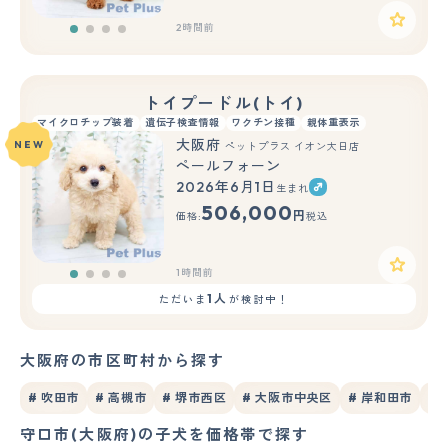
2時間前
トイプードル(トイ)
マイクロチップ装着
遺伝子検査情報
ワクチン接種
親体重表示
大阪府
NEW
ペットプラス イオン大日店
ペールフォーン
2026年6月1日
生まれ
506,000
円
価格:
税込
1時間前
1人
ただいま
が検討中！
大阪府の市区町村から探す
# 吹田市
# 高槻市
# 堺市西区
# 大阪市中央区
# 岸和田市
#
守口市(大阪府)の子犬を価格帯で探す