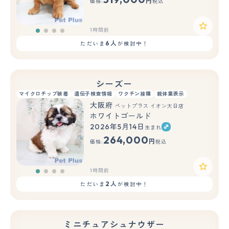
円
価格:
税込
1時間前
6人
ただいま
が検討中！
シーズー
マイクロチップ装着
遺伝子検査情報
ワクチン接種
親体重表示
大阪府
ペットプラス イオン大日店
ホワイトゴールド
2026年5月14日
生まれ
264,000
円
価格:
税込
1時間前
2人
ただいま
が検討中！
ミニチュアシュナウザー