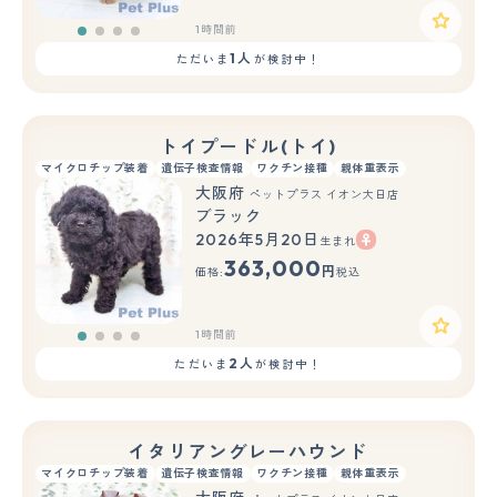
1時間前
1人
ただいま
が検討中！
トイプードル(トイ)
マイクロチップ装着
遺伝子検査情報
ワクチン接種
親体重表示
大阪府
ペットプラス イオン大日店
ブラック
2026年5月20日
生まれ
363,000
円
価格:
税込
1時間前
2人
ただいま
が検討中！
イタリアングレーハウンド
マイクロチップ装着
遺伝子検査情報
ワクチン接種
親体重表示