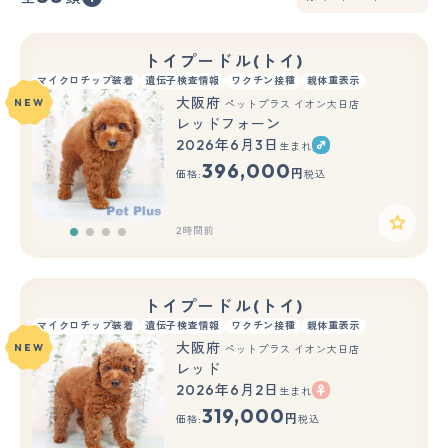
トイプードル(トイ)
マイクロチップ装着
遺伝子検査情報
ワクチン接種
親体重表示
大阪府
NEW
ペットプラス イオン大日店
レッドフォーン
2026年6月3日
生まれ
396,000
円
価格:
税込
2時間前
トイプードル(トイ)
マイクロチップ装着
遺伝子検査情報
ワクチン接種
親体重表示
大阪府
NEW
ペットプラス イオン大日店
レッド
2026年6月2日
生まれ
319,000
円
価格:
税込