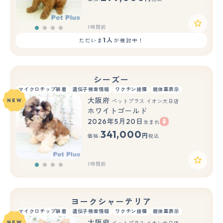
1時間前
1人
ただいま
が検討中！
シーズー
マイクロチップ装着
遺伝子検査情報
ワクチン接種
親体重表示
大阪府
NEW
ペットプラス イオン大日店
ホワイトゴールド
2026年5月20日
生まれ
341,000
円
価格:
税込
1時間前
ヨークシャーテリア
マイクロチップ装着
遺伝子検査情報
ワクチン接種
親体重表示
大阪府
NEW