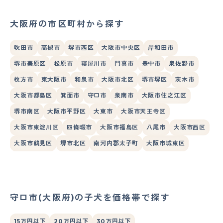
大阪府の市区町村から探す
吹田市
高槻市
堺市西区
大阪市中央区
岸和田市
堺市美原区
松原市
寝屋川市
門真市
豊中市
泉佐野市
枚方市
東大阪市
和泉市
大阪市北区
堺市堺区
茨木市
大阪市都島区
箕面市
守口市
泉南市
大阪市住之江区
堺市南区
大阪市平野区
大東市
大阪市天王寺区
大阪市東淀川区
四條畷市
大阪市福島区
八尾市
大阪市西区
大阪市鶴見区
堺市北区
南河内郡太子町
大阪市城東区
守口市(大阪府)の子犬を価格帯で探す
15万円以下
20万円以下
30万円以下