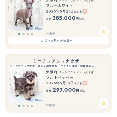
大阪府
ペットプラス イオン大日店
ブルーホワイト
2026年5月21日
生まれ
385,000
円
価格:
税込
1時間前
9人
ただいま
が検討中！
ミニチュアシュナウザー
マイクロチップ装着
遺伝子検査情報
ワクチン接種
親体重表示
大阪府
ペットプラス イオン大日店
ソルトペッパー
2026年5月18日
生まれ
297,000
円
価格:
税込
1時間前