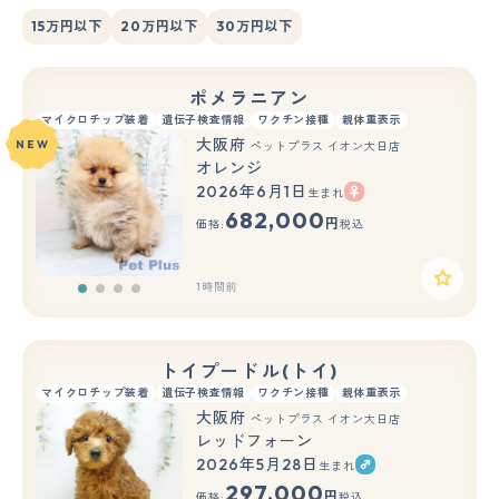
15万円以下
20万円以下
30万円以下
ポメラニアン
マイクロチップ装着
遺伝子検査情報
ワクチン接種
親体重表示
大阪府
NEW
ペットプラス イオン大日店
オレンジ
2026年6月1日
生まれ
682,000
円
価格:
税込
1時間前
トイプードル(トイ)
マイクロチップ装着
遺伝子検査情報
ワクチン接種
親体重表示
大阪府
ペットプラス イオン大日店
レッドフォーン
2026年5月28日
生まれ
297,000
円
価格:
税込