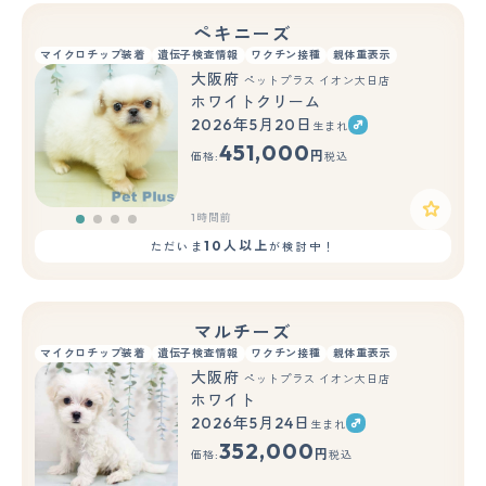
ペキニーズ
マイクロチップ装着
遺伝子検査情報
ワクチン接種
親体重表示
大阪府
ペットプラス イオン大日店
ホワイトクリーム
2026年5月20日
生まれ
451,000
円
価格:
税込
1時間前
10人以上
ただいま
が検討中！
マルチーズ
マイクロチップ装着
遺伝子検査情報
ワクチン接種
親体重表示
大阪府
ペットプラス イオン大日店
ホワイト
2026年5月24日
生まれ
352,000
円
価格:
税込