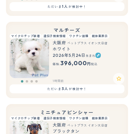
1人
ただいま
が検討中！
マルチーズ
マイクロチップ装着
遺伝子検査情報
ワクチン接種
親体重表示
大阪府
ペットプラス イオン大日店
ホワイト
2026年5月24日
生まれ
396,000
円
価格:
税込
1時間前
3人
ただいま
が検討中！
ミニチュアピンシャー
マイクロチップ装着
遺伝子検査情報
ワクチン接種
親体重表示
大阪府
ペットプラス イオン大日店
ブラックタン