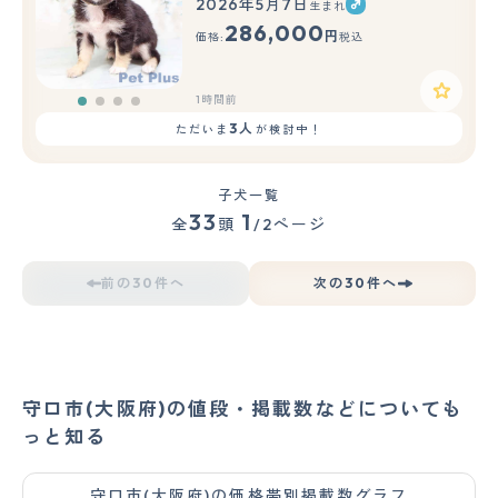
2026年5月7日
生まれ
286,000
円
価格:
税込
1時間前
3人
ただいま
が検討中！
子犬一覧
33
1
全
頭
/2ページ
前の30件へ
次の30件へ
守口市(大阪府)の値段・掲載数などについても
っと知る
守口市(大阪府)の価格帯別掲載数グラフ