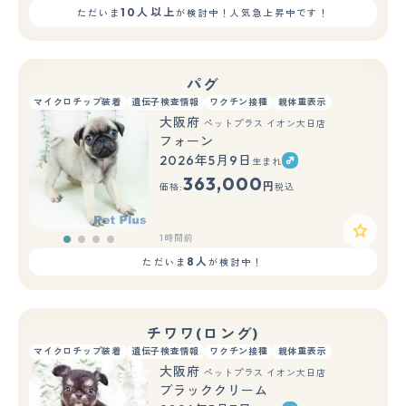
10人以上
ただいま
が検討中！人気急上昇中です！
パグ
マイクロチップ装着
遺伝子検査情報
ワクチン接種
親体重表示
大阪府
ペットプラス イオン大日店
フォーン
2026年5月9日
生まれ
363,000
円
価格:
税込
1時間前
8人
ただいま
が検討中！
チワワ(ロング)
マイクロチップ装着
遺伝子検査情報
ワクチン接種
親体重表示
大阪府
ペットプラス イオン大日店
ブラッククリーム