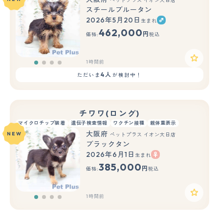
ペットプラス イオン大日店
スチールブルータン
2026年5月20日
生まれ
462,000
円
価格:
税込
1時間前
4人
ただいま
が検討中！
チワワ(ロング)
マイクロチップ装着
遺伝子検査情報
ワクチン接種
親体重表示
大阪府
NEW
ペットプラス イオン大日店
ブラックタン
2026年6月1日
生まれ
385,000
円
価格:
税込
1時間前