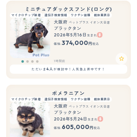
ミニチュアダックスフンド(ロング)
マイクロチップ装着
遺伝子検査情報
ワクチン接種
親体重表示
大阪府
ペットプラス イオン大日店
ブラックタン
2026年5月16日
生まれ
374,000
円
価格:
税込
1時間前
4人
ただいま
が検討中！人気急上昇中です！
ポメラニアン
マイクロチップ装着
遺伝子検査情報
ワクチン接種
親体重表示
大阪府
ペットプラス イオン大日店
ブラックタン
2026年5月24日
生まれ
605,000
円
価格:
税込