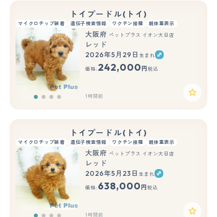
トイプードル(トイ)
マイクロチップ装着
遺伝子検査情報
ワクチン接種
親体重表示
大阪府
ペットプラス イオン大日店
レッド
2026年5月29日
生まれ
242,000
円
価格:
税込
1時間前
トイプードル(トイ)
マイクロチップ装着
遺伝子検査情報
ワクチン接種
親体重表示
大阪府
ペットプラス イオン大日店
レッド
2026年5月23日
生まれ
638,000
円
価格:
税込
1時間前