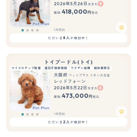
2026年5月26日
生まれ
418,000
円
価格:
税込
1時間前
8人
ただいま
が検討中！
トイプードル(トイ)
マイクロチップ装着
遺伝子検査情報
ワクチン接種
親体重表示
大阪府
ペットプラス イオン大日店
レッドフォーン
2026年5月22日
生まれ
473,000
円
価格:
税込
1時間前
2人
ただいま
が検討中！