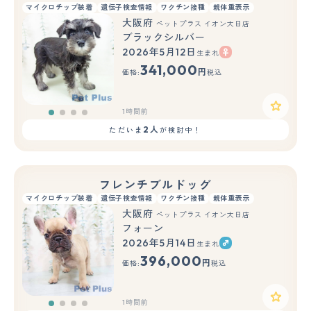
マイクロチップ装着
遺伝子検査情報
ワクチン接種
親体重表示
大阪府
ペットプラス イオン大日店
ブラックシルバー
2026年5月12日
生まれ
341,000
円
価格:
税込
1時間前
2人
ただいま
が検討中！
フレンチブルドッグ
マイクロチップ装着
遺伝子検査情報
ワクチン接種
親体重表示
大阪府
ペットプラス イオン大日店
フォーン
2026年5月14日
生まれ
396,000
円
価格:
税込
1時間前