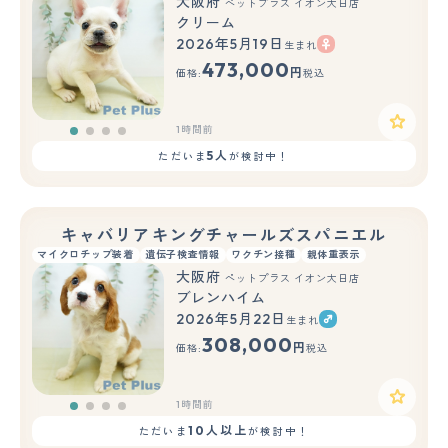
大阪府
ペットプラス イオン大日店
クリーム
2026年5月19日
生まれ
473,000
円
価格:
税込
1時間前
5人
ただいま
が検討中！
キャバリアキングチャールズスパニエル
マイクロチップ装着
遺伝子検査情報
ワクチン接種
親体重表示
大阪府
ペットプラス イオン大日店
ブレンハイム
2026年5月22日
生まれ
308,000
円
価格:
税込
1時間前
10人以上
ただいま
が検討中！