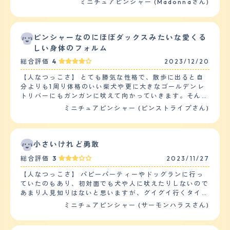
ミニチュアピンシャー (Madonnaさん)
なかなつかないです。ジェスチャーが大きい人、声が大き
い人は特に怖がります。又、子供は基本的には嫌がりま
す。特に走っていたり、叫んだりすると吠えます。 他の
ペットととの相性はよく、大きい犬、小さい犬関係なくど
ピンシャーなのにほぼダックスみたいな愛くる
のペットともよく遊びます。特に、大きい犬との相性がよ
しい身体のフォルム
いです。 【落ち着き】 落ち着きについては、状況により
総合評価
4
2023/12/20
ますが、一人で家でお留守番してるときは、特にいたずら
したりせず、静かに過ごすことができます。家に誰かがい
【人なつっこさ】 とても勝気な性格で、散歩に出ると自
る場合は、遊んでほしくあらゆるおもちゃ(ぬいぐるみ)を
分よりも1周り体格のいい柴犬や更に大きなゴールデンレ
持ってきてみたり、近くに来ては手で私もしくは夫の腕を
トリバーにもガンガンに吠えて向かっていきます。そんな
叩いてみたりと落ち着きなくあらゆる形でアピールしてい
豪快な部分は家にいる時でも仕草の節々に随所に見られ、
ミニチュアピンシャー (ピンストライプさん)
ます。 【しつけやすさ】 日常の訓練、しつけは、食事を
普段はケージの中に段ボールの家を作ってそこを基準に行
与える際と散歩に行った際にしています。食事の際は、お
動している事が多いのですが、突然段ボールハウスの上に
座りからこちらがO.Kサインを出すまで食べないようにし
立って大声で吠えてこちらに向かってなにか主張をしてく
つけをしています。散歩の際は、犬の公園内でおもちゃ
る事もしばしば。 一方で平常心モードの時は非常に人懐
小さいけれど勇敢
(ボールや木の)を投げて取りに行ったら持ってくる、そし
っこく、身体を撫でてあげると幸せそうなまったり顔で身
て、こちら側に渡すという訓練を常にしています。 散歩
総合評価
3
2023/11/27
を預けてくるのでそんなギャップにいつも心を射抜かれて
の回数は2回、1時間ほどです。他の犬と犬の公園で遊ばせ
います。 【落ち着き】 落ち着きは上述した通りありませ
たり、散歩をしています。我が家は庭があり、又、山が近
【人なつっこさ】 パピーパーティーやドッグランに行っ
ん。（笑） 夜中に急に吠え出したりすることもあるの
いので庭で遊ばせたり、山に散歩に行ったりもしているの
ていたのもあり、初対面でも犬や人に吠えたりしないので
で、多分自分の中での何かスイッチが入ってしまうと一気
で運動量は1日、多い方になります。 【お手入れ】 毛の長
あまり人見知りはないと思いますが、グイグイ行くタイプ
に闘争モードになるのだと思います。特に散歩中に遭った
さは短いです。シャンプーは月1でしています。ブラッシ
ではないです。 散歩中も、すれ違いざまに吠えてくる犬
ミニチュアピンシャー (サーモンハラスさん)
事のない他の飼い犬にあった時はそれはもう大変で、何回
ングは、ケガ短いのでしたことはありません。抜け毛は、
に対しても冷静です。 逆にグイグイくるタイプが苦手な
か合うと仲良くなって落ち着いている事も多いのです
割りと多くいです。短いので目立ちませんが、犬のクッシ
ようで、ドッグランでしつこくクンクン嗅がれていると、
が…… 【しつけやすさ】 しつけの中で一番大事といって
ョンは毎日、掃除しています。カットはしたことがありま
最初は我慢しているのですが、嫌だと逃げます。それでも