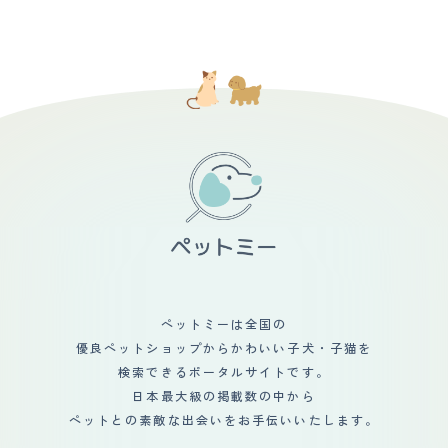
で、小さな体で全力で守ってくれようとしているところが
とガラスケースの向こうにいる黒と茶色の混ざった子犬に
トリミングにだします。短毛ですが抜け毛が多いので室内
大好きです。 ペットショップで出会いました。 迎え入れ
目がとまりました。はじめはチワワ推しだった両親も、血
掃除しないといけません。本人に直接コロコロするときも
の時は、まだ2ヵ月ちょっとで小さいのに、小さな怪獣の
統書付きである点や私のゴリ押しに負けたようで最後は折
あります。シャンプーしたあともドライヤーですぐに乾き
ようでした。 本当にやんちゃで噛みつきぐぜもあり、何
れてくれました。 ピンシャーといえば、一般的には長い
ます。夏場なら軽く乾かしたあとバルコニーを走らせたて
にでもガジガジ噛み いたずらばかりするので大変でし
尻尾とすらっとした身体でドーベルマンを想起させる見た
おくと自然乾燥します。トリミング代も他の犬種に比べる
た。 パピーパーティーやしつけ教室に通ったり、トレー
目だと思いますが、私の飼い犬の場合には最初から尻尾を
と安くすみます。爪が黒いので自分できるのは難しいで
ナーさんに来てもらったりと 色々なトレーニングを経
カットされていて、更にタンクのような胴体と短めの脚で
す。 【総評】 もともと柴犬をかっていましたが抜け毛が
て、だいぶお利口さんになりました。 賢い犬種だと思う
耳が垂れていない以外はダックスの方がむしろ近いくら
ひどく次はシャンプーなど手入れが大変だったので次は短
ので、ちゃんとしつけをすれば、コマンドを覚えるのがわ
い。購入した時は子犬だったのでまだ耳も垂れており、そ
毛種が欲しいと思っていました。先住犬と仲良くお互い遊
かりました。 小型犬ですが、ものすごい運動量を必要と
んな愛くるしいルックスもあって、第一印象は「なんだこ
びあってくれたらいいなあと思っていました。思っていた
しているので、ドッグランでも大型犬に負けないくらい走
の可愛いが詰まった生き物は」でした。 飼い始めは弱々
ほど仲良くはなりませんでしたが一緒に遊んだりもしてい
っています。 しかも結構なスピードで走るのがすごいで
しさが目立っていたので身体が弱いのかなと不安もありま
ました。その後亡くなり、またあたらしく迎えた柴犬とは
す。 ドッグラン内で犬同士のコミュニティもあるよう
したが、想像の遥か上をいく逞しさに成長して今は寧ろ困
仲良くなってくれました。やんちゃな子犬の遊び相手にな
で、先輩犬から上下関係を学んでいました。 普段の散歩
るくらいで、生活は一日2回の散歩を含め、犬が中心にな
ってくれたり寒い日は仲良くひっついて寝ているのをみる
プラス、定期的にドッグランで走らせないとストレスが溜
っています。
と微笑ましいです。私にこどもが産まれてからは、子ども
まってしまうようです。
とも仲良くしてくれています。赤ちゃんが触りにいっても
怒ることなく優しくしてくれます。嫌な場合は赤ちゃんか
ら離れていきますが噛んだりなど攻撃はしてこないです。
ペットミーは全国の
最近は、こどものおもちゃが気になるようで密かに寝床に
優良ペットショップからかわいい子犬・子猫を
持ち帰りかじったりしていますが相変わらず叱ってもその
場だけで日が経てば何度でも繰り返しています。いつまで
検索できるポータルサイトです。
も子犬のままなような性格で我が家に笑顔をくれます。
日本最大級の掲載数の中から
ペットとの素敵な出会いをお手伝いいたします。