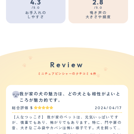
4.3
2.8
/5.0
/5.0
お手入れの
鳴き声の
しやすさ
大きさや頻度
Review
ミニチュアピンシャーのクチコミ 4件
我が家の犬の魅力は、どの犬とも相性がよいと
ころが魅力的です。
総合評価
5
2024/04/17
【人なつっこさ】 我が家のペットは、元気いっぱいです
が、慎重でもあり、怖がりでもあります。特に、門や扉の
音、大きなごみ袋やカバンは怖い様子です。犬を飼ってい
る人には人懐っこいですが、犬を飼っていない人にはなか