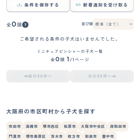
条件を保存する
新着通知を受け取る
0
並び順
全
頭
ご希望される条件の子犬はいませんでした。
ミニチュアピンシャーの子犬一覧
0
1
全
頭
/1ページ
前の30件へ
次の30件へ
大阪府の市区町村から子犬を探す
吹田市
高槻市
堺市西区
松原市
大阪市中央区
岸和田市
門真市
堺市美原区
茨木市
枚方市
和泉市
豊中市