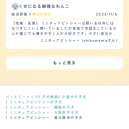
もいいトイレに関しては、全く苦戦する事無く飼ってから
せん。 健康はいい方ですが、植物のアレルギーもちで
追ってくる犬に対しては怒って吠えることがあります。
くせになる癖強なわんこ
1ヶ月もかからない内に覚えてくれました。 ただ、上下関
す。春になると目から涙がでやすくなり、雑草が高く生え
人間でも、グイグイくる人に対しては避けてる感じがしま
係を人間の方が上だと覚えさせるのは結構難しいかもしれ
総合評価
1
2023/11/4
ているところは歩かせないように気を付けています。ま
す。 【落ち着き】 他の犬種と比べ、身軽だからか、ぴょ
ません。というのも、私自身は未だに腕に巻きつかれてマ
た、獣医さんに勧められた目薬(漢方のようなもの)を入れ
んぴょんと飛び跳ねる動きが多い気がします。 ドッグラ
ウンティングをされる事もしょっちゅうなので。 【お手
【性格・気質】 ミニチュアピンシャーは飼い主以外には
ています。年に1回は、健康診断をしています。投薬は、
ンでも、ずっと走っていられるので、普段散歩だけだと体
入れ】 毛の長さは夏冬で変わるのですが、冬毛は中指の
なつきにくいと聞いていましたが家族で世話をしているか
予防接種をしています。 【鳴き声】 鳴き声は、割りと大
力が有り余っているのがわかります。 走っている姿は、
第一関節がすっぽり埋まるくらいまで伸びて質感はコシが
らか誰にでも懐きやすく人が大好きです。小さい体ながら
きくうるさいです。我が家は、3階建てになり、それぞれ
小鹿みたいです。 【しつけやすさ】 散歩は朝夕と1日2
強く、毛量も多いです。抜け毛も多いので室内で自由に解
も気は強く自分より大きな犬にでも果敢に立ち向かいま
ミニチュアピンシャー (chikumamaさん)
の階に義理母、義理兄家族、私たち夫婦が住んでいます。
回、30分から1時間。２ｋｍから４ｋｍは歩きます。家で
放するとソファー周りや絨毯に結構落ちているのでその辺
す。食い意地がつよく他の犬のご飯まで唸りながら奪いに
誰かが出入りする扉の音、門の音、それぞれの車の音を聞
もボール遊び、引っ張りっこ遊びを常にしたがります。
りは用心したほうがいいかもしれません。シャンプーは犬
いきます。落ち着きがなくトイレも動きながらするので本
くとオオカミのように吠えます。又、来客の場合は、キャ
しつけは、「マテ」「オスワリ」「オテ」「フセ」「ハウ
自身が水嫌いなので2,3週間に一度程度で、犬用のブラッ
人はトイレでしているつもりでも床にしてしまっていま
ンキャンした吠え方と、それぞれの状況によって吠え方が
ス」と基本的なコマンドはわかるようです。 【お手入
シングの板で毛並みを揃えるとびっしりと毛が取れます。
す。しつけは、根気よくする必要があります。怒られても
違います。 【総評】 甘えん坊で常にひっついきてとても
れ】 皮膚のアレルギーがあるので、定期的に病院で診て
もっと見る
健康問題は肥満気味なのと年齢を重ねているので身体機能
へこまない性格です。 【健康・寿命】 特定の病気に悩む
可愛く、又、一度、怒るとその後は悪さを一切せず、物分
もらっています。食品アレルギーがあるので、病院で医療
の低下、白内障といったものはあります。定期的な健康診
ことはないですが小型犬には多い膝蓋骨脱臼に軽度なりか
かりがよく頭がいいところを気に入っています。 ペット
用のドッグフードも購入しています。 アレルギーの関係
断は犬を思いやるなら絶対に必要だと思いますが、頻度と
けています。生まれつき傾向があったようですが無駄にジ
ショップで出会いました。印象は、とても怖がりで大丈夫
もあり、1週間に1回シャンプーをしています。(湿疹が増
してはフィラリアの予防接種のついでくらいで済んでいる
ャンプをさせたりしないように気をつけたり室内にカーペ
かなと心配でした。以前も、同じ種類の犬を飼っていたの
える梅雨から夏にかけては週に2回） 毛が短いので、家で
のでそう多くはありません。 【鳴き声】 どちらかと言え
ットや階段にも一工夫して足へ負担がかからないようにし
で迎え入れ前は、特に不安はありませんでしたが、迎え入
シャンプーをしても拭くとすぐに乾くのが良いです。 ぴ
ば小型犬カテゴリーですが、チワワのよういに甲高い鳴き
ているので元気に走れています。 【運動の頻度】 小さい
れ後は、あまりにもすべてのことに怖がり、歩くことも食
ょんぴょんと細かく動くので、家でやるのは危険と判断し
声ではなく、『ヴウォゥ,ヴウォウ』と力強さのある声
体ですが運動量はしっかり必要です。散歩は、朝と晩に
ペットミートップ
子犬検索
小型犬の子犬
事することもできずが1週間続き、犬の将来が心配でし
爪切り、肛門しぼりはプロにお任せしています。 【鳴き
で、本気で吠えられると家の外からでも鳴き声が貫通して
30分?1時間程度しますがまだまだ動きたがります。室内
ミニチュアピンシャーの子犬
た。犬の為にもと思い、犬の訓練所に連れて行きました。
声】 窓から見える人影や、ピンポン、玄関前を通る足音
きます(苦笑)。飼い始めた小さい頃の時代の声はか細く
を自由にさせているので一人でおもちゃで遊んだりボール
ミニチュアピンシャー・関西の子犬
指導の方に私たち自身も、犬について色々、教えてもら
等で番犬スイッチが発動し、思いっきり吠えます。 鳴き
「キュー,キュー」といった可愛げがあるものだったの
投げで走らせたりたまにドッグランで思いっきり走らせた
ミニチュアピンシャー・大阪府の子犬
い、犬も、訓練所で少しずつ日常の状況に慣れて改善する
声が高く、大きいので、とても響きます。 アップルウォ
で、それをいつまでも聞いていたいという方は録音してお
りしています。 【毛の手入れ・シャンプー回数】 短毛な
ミニチュアピンシャー・東大阪市の子犬
ことができました。今は、家族でもあり、友人でもある存
ッチの警告が出るほどの爆音なので、出来るだけ早めに落
いた方がいいかもしれません。 【総評】 出会いは横浜の
ので手入れは非常に楽です。素人でも簡単にシャンプーす
在になり、我が家の生活は、犬中心になりました。
ち着かせています。 【総評】 甘えん坊で、家族が大好き
ペットショップ。当時はチワワ人気が圧倒的な中、ぽつん
ることができます。基本は自宅でシャンプーをしてたまに