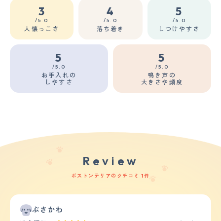
3
4
5
/5.0
/5.0
/5.0
人懐っこさ
落ち着き
しつけやすさ
5
5
/5.0
/5.0
お手入れの
鳴き声の
しやすさ
大きさや頻度
Review
ボストンテリアのクチコミ 1件
ぶさかわ