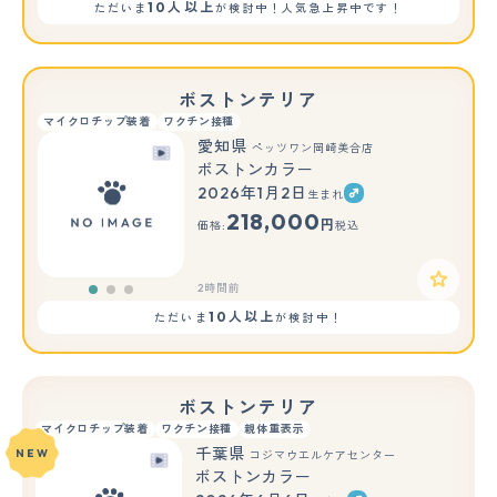
10人以上
ただいま
が検討中！人気急上昇中です！
ボストンテリア
マイクロチップ装着
ワクチン接種
愛知県
ペッツワン岡崎美合店
ボストンカラー
2026年1月2日
生まれ
もっと見る
218,000
円
価格:
税込
2時間前
10人以上
ただいま
が検討中！
ボストンテリア
マイクロチップ装着
ワクチン接種
親体重表示
千葉県
NEW
コジマウエルケアセンター
ボストンカラー