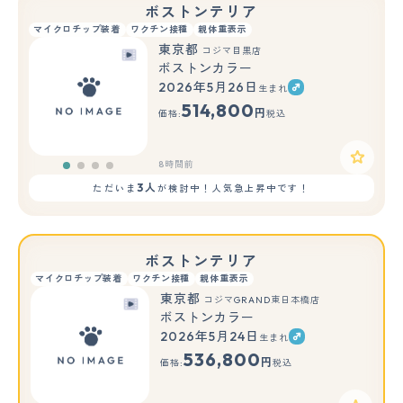
ボストンテリア
マイクロチップ装着
ワクチン接種
親体重表示
東京都
コジマ目黒店
ボストンカラー
2026年5月26日
生まれ
514,800
円
価格:
税込
8時間前
3人
ただいま
が検討中！人気急上昇中です！
ボストンテリア
マイクロチップ装着
ワクチン接種
親体重表示
東京都
コジマGRAND東日本橋店
ボストンカラー
2026年5月24日
生まれ
536,800
円
価格:
税込