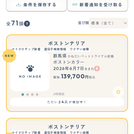
条件を保存する
新着通知を受け取る
71
並び順
全
頭
ボストンテリア
マイクロチップ装着
遺伝子検査情報
ワクチン接種
群馬県
NEW
かねだいペットトライアル前橋
ボストンカラー
2026年6月7日
生まれ
139,700
円
価格:
税込
2時間前
4人
ただいま
が検討中！
ボストンテリア
マイクロチップ装着
遺伝子検査情報
ワクチン接種