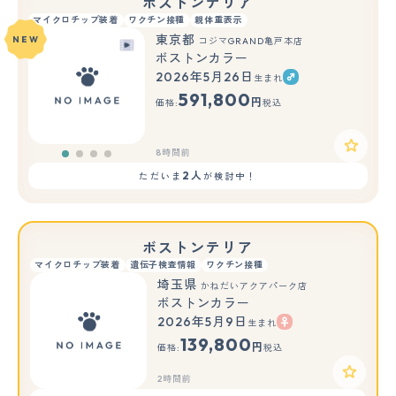
ボストンテリア
マイクロチップ装着
ワクチン接種
親体重表示
東京都
NEW
コジマGRAND亀戸本店
ボストンカラー
2026年5月26日
生まれ
591,800
円
価格:
税込
8時間前
2人
ただいま
が検討中！
ボストンテリア
マイクロチップ装着
遺伝子検査情報
ワクチン接種
埼玉県
かねだいアクアパーク店
ボストンカラー
2026年5月9日
生まれ
139,800
円
価格:
税込
2時間前