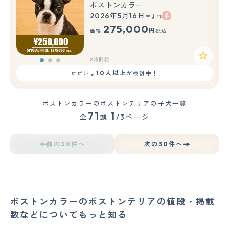
ボストンカラー
2026年5月16日
生まれ
もっと見る
275,000
円
価格:
税込
2時間前
10人以上
ただいま
が検討中！
ボストンカラーのボストンテリアの子犬一覧
71
1
全
頭
/3ページ
前の30件へ
次の30件へ
ボストンカラーのボストンテリアの値段・掲載
数などについてもっと知る