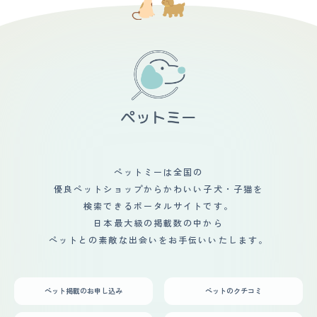
の時期はソファーやベッド、床が抜け毛で汚くなります。
散歩帰りにブラッシングをしたりシャンプーをしたりして
いますが、それでも抜け毛の多さを抑える(部屋をきれい
に保つ)ことはできません。 健康の問題で言えば、短頭種
なので太りすぎによる呼吸困難に注意が必要といわれてい
ます。そのため、体重管理を徹底しています。 また、他
の犬種より手術時に危険に陥る可能性も高いと言われてい
ます。通っている病院の方針もありますが、この点から去
勢手術を受けていません。 【鳴き声】 個体差があると思
いますが、飼っているボストンテリアはほとんど吠えませ
ん。 吠えるとすれば「キャン」や「フォン」っといった
感じで、うるさいと感じるような鳴き声ではありません。
また、吠えても1?3回程度で、吠え続けることもありませ
ん。 【総評】 ペットショップで購入しましたが、顔をジ
ペットミーは全国の
ャンプしながら舐めてくる子で落ち着きがなかったのです
優良ペットショップからかわいい子犬・子猫を
が、かわいいと思って購入を決めました。 家に連れて帰
ってからもしばらくは落ち着きがなく、ゲージから脱走
検索できるポータルサイトです。
し、キョトンとしている姿がとても愛らしかったです。
日本最大級の掲載数の中から
ただ、家に慣れるのは早く、しつけにもよく耳を傾けて聞
ペットとの素敵な出会いをお手伝いいたします。
いてくれました。 おかげで「犬を飼うのは大変」という
思いをせず、かわいがれています。 今ではすっかり落ち
着いてしまい、お互いに丁度良い距離感で過ごせているよ
うな感じです。 ボストンテリアは、短頭種の中でも長時
ペット掲載のお申し込み
ペットのクチコミ
間の散歩ができたり、子供たちと遊べたりする点が大きな
魅力です。旅行やキャンプに連れていくこともできます