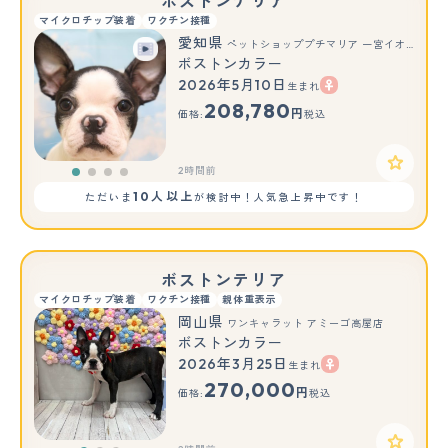
ボストンテリア
マイクロチップ装着
ワクチン接種
愛知県
ペットショッププチマリア 一宮イオンモール木曽川キリオ店
ボストンカラー
2026年5月10日
生まれ
208,780
円
価格:
税込
2時間前
10人以上
ただいま
が検討中！人気急上昇中です！
ボストンテリア
マイクロチップ装着
ワクチン接種
親体重表示
岡山県
ワンキャラット アミーゴ高屋店
ボストンカラー
2026年3月25日
生まれ
もっと見る
270,000
円
価格:
税込