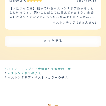
総合評価
5
2023/12/13
【人なつっこさ】 飼っているボストンテリアあっさりと
した性格です。 飼い主に対しては甘えてきますが、自分
の好きなタイミングでこちらから呼んでも甘えません。抱
っこしようとすると逃げていきます。 かわいがる素振り
ボストンテリア (さもんさん)
を見せず、椅子に座ったり寝っ転がっていたりすると、腕
や足にくっついて寝てくれます。 他の大人や子供に対し
ては関心がないのか、寄っていくことはありません。 た
だ、触られても嫌がることはなく、おとなしくしていま
もっと見る
す。 他の犬に対しては、ずっとお尻のニオイを嗅いで後
を付け回すので嫌われていると思います。 【落ち着き】
とても落ち着きがあり、家ではのんびり過ごしています。
家のチャイムがなっても耳を立てる程度で吠えませんし、
飛び上がって駆けだすこともありません。 外にいる時は
トラックやバイクに対して興奮しがちですが、横を通る前
に体をなでてあげると落ち着きます。 【しつけやすさ】
ペットミートップ
子犬検索
小型犬の子犬
飼っている子はしつけに困ったことがありません。比較的
ボストンテリアの子犬
トイレも早く覚えましたし、お手やおかわりはもちろん、
ボストンテリア・ボストンカラーの子犬
ちょっとした芸も数日で覚えてくれました。 ドッグフー
ドの好き嫌いもなく、同じものを与えていても食べ続けて
くれています。 活発な犬なので散歩は1日に2回していま
すが、冬はおもちゃを投げてとってこさせるような部屋遊
びでも十分満足してくれます。 【お手入れ】 毛は短く、
バサバサしています。 毛が抜けやすく、特に生え代わり