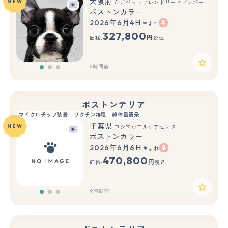
大阪府
NEW
ひごペットフレンドリーセブンパーク天美店
ボストンカラー
2026年6月4日
生まれ
もっと見る
327,800
円
価格:
税込
2時間前
ボストンテリア
マイクロチップ装着
ワクチン接種
親体重表示
千葉県
NEW
コジマウエルケアセンター
ボストンカラー
2026年6月6日
生まれ
もっと見る
470,800
円
価格:
税込
9時間前