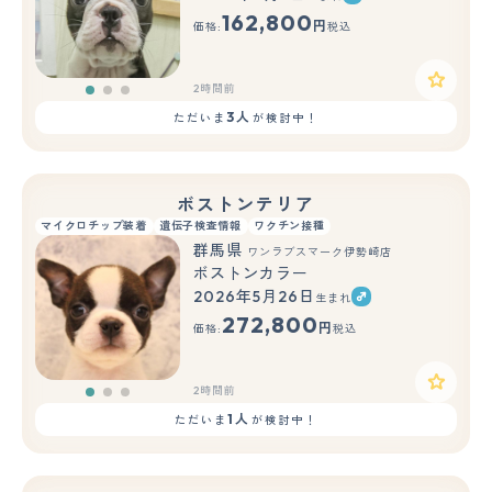
もっと見る
162,800
円
価格:
税込
2時間前
3人
ただいま
が検討中！
ボストンテリア
マイクロチップ装着
遺伝子検査情報
ワクチン接種
群馬県
ワンラブスマーク伊勢崎店
ボストンカラー
2026年5月26日
生まれ
もっと見る
272,800
円
価格:
税込
2時間前
1人
ただいま
が検討中！