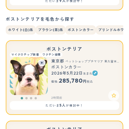
9人
ただいま
が検討中！
ボストンテリアを毛色から探す
ホワイト(白)系
ブラウン(茶)系
ボストンカラー
ブリンドルホワイ
ボストンテリア
マイクロチップ装着
ワクチン接種
東京都
ペットショッププチマリア 東久留米店
ボストンカラー
2026年5月22日
生まれ
285,780
円
価格:
税込
2時間前
5人
ただいま
が検討中！