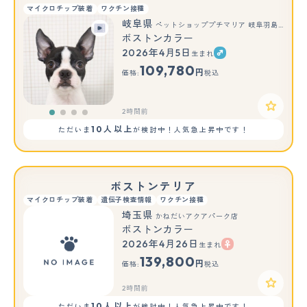
マイクロチップ装着
ワクチン接種
岐阜県
ペットショッププチマリア 岐阜羽島店
ボストンカラー
2026年4月5日
生まれ
109,780
円
価格:
税込
2時間前
10人以上
ただいま
が検討中！人気急上昇中です！
ボストンテリア
マイクロチップ装着
遺伝子検査情報
ワクチン接種
埼玉県
かねだいアクアパーク店
ボストンカラー
2026年4月26日
生まれ
139,800
円
価格:
税込
2時間前
10人以上
ただいま
が検討中！人気急上昇中です！