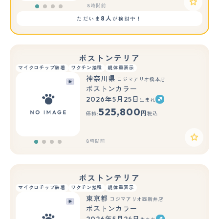
8時間前
8人
ただいま
が検討中！
ボストンテリア
マイクロチップ装着
ワクチン接種
親体重表示
神奈川県
コジマアリオ橋本店
ボストンカラー
2026年5月25日
生まれ
525,800
円
価格:
税込
8時間前
ボストンテリア
マイクロチップ装着
ワクチン接種
親体重表示
東京都
コジマアリオ西新井店
ボストンカラー
2026年5月24日