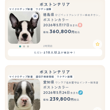
ボストンテリア
マイクロチップ装着
ワクチン接種
徳島県
ひごペットフレンドリーゆめタウン徳島店
ボストンカラー
2026年5月17日
生まれ
もっと見る
360,800
円
価格:
税込
2時間前
10人以上
ただいま
が検討中！
ボストンテリア
マイクロチップ装着
遺伝子検査情報
ワクチン接種
愛知県
ワンラブ名古屋守山インター総本店
ボストンカラー
2026年5月24日
生まれ
もっと見る
239,800
円
価格:
税込