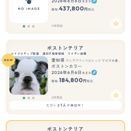
2026年6月6日
生まれ
もっと見る
437,800
円
価格:
税込
9時間前
ボストンテリア
マイクロチップ装着
遺伝子検査情報
ワクチン接種
愛知県
NEW
ワンラブペッツビレッジ アピタ木曽川店(FC)
ボストンカラー
2026年6月6日
生まれ
もっと見る
184,800
円
価格:
税込
2時間前
1人
ただいま
が検討中！
ボストンテリア