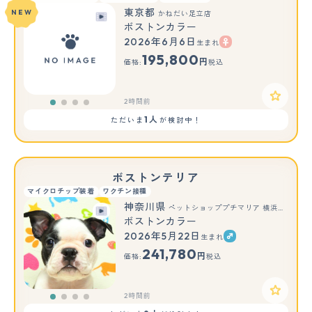
東京都
NEW
かねだい足立店
ボストンカラー
2026年6月6日
生まれ
195,800
円
価格:
税込
2時間前
1人
ただいま
が検討中！
ボストンテリア
マイクロチップ装着
ワクチン接種
神奈川県
ペットショッププチマリア 横浜永田台店
ボストンカラー
2026年5月22日
生まれ
241,780
円
価格:
税込
2時間前