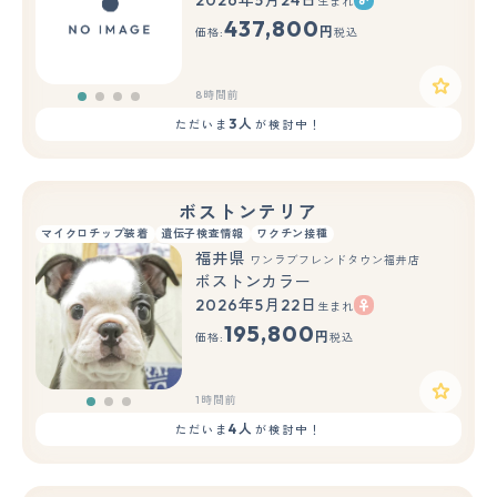
生まれ
437,800
円
価格:
税込
8時間前
3人
ただいま
が検討中！
ボストンテリア
マイクロチップ装着
遺伝子検査情報
ワクチン接種
福井県
ワンラブフレンドタウン福井店
ボストンカラー
2026年5月22日
生まれ
もっと見る
195,800
円
価格:
税込
1時間前
4人
ただいま
が検討中！