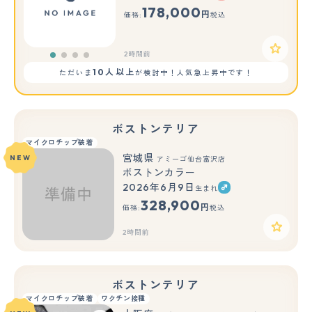
178,000
円
価格:
税込
2時間前
10人以上
ただいま
が検討中！人気急上昇中です！
ボストンテリア
マイクロチップ装着
宮城県
NEW
アミーゴ仙台富沢店
ボストンカラー
2026年6月9日
生まれ
328,900
円
価格:
税込
2時間前
ボストンテリア
マイクロチップ装着
ワクチン接種