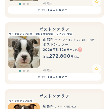
1時間前
6人
ただいま
が検討中！
ボストンテリア
マイクロチップ装着
遺伝子検査情報
ワクチン接種
山梨県
ワンラブイオンタウン山梨中央店
ボストンカラー
2026年5月26日
生まれ
もっと見る
272,800
円
価格:
税込
1時間前
8人
ただいま
が検討中！
ボストンテリア
マイクロチップ装着
広島県
アミーゴ東深津店