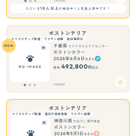
2時間前
10人以上
ただいま
が検討中！人気急上昇中です！
ボストンテリア
マイクロチップ装着
ワクチン接種
親体重表示
千葉県
NEW
コジマウエルケアセンター
ボストンカラー
2026年6月6日
生まれ
もっと見る
492,800
円
価格:
税込
9時間前
ボストンテリア
マイクロチップ装着
遺伝子検査情報
ワクチン接種
神奈川県
かねだい東戸塚店
ボストンカラー
2026年5月1日
生まれ