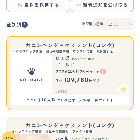
条件を保存する
新着通知を受け取る
5
並び順
全
頭
カニンヘンダックスフンド(ロング)
マイクロチップ装着
遺伝子検査情報
ワクチン接種
親体重表示
埼玉県
かねだい戸田店
ゴールド
2026年5月25日
生まれ
109,780
円
価格:
税込
2時間前
10人以上
ただいま
が検討中！人気急上昇中です！
カニンヘンダックスフンド(ロング)
マイクロチップ装着
遺伝子検査情報
ワクチン接種
東京都
NEW
ワンラブカインズ昭島店