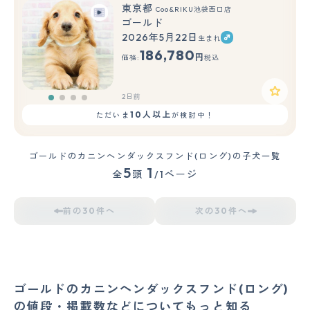
東京都
Coo&RIKU池袋西口店
ゴールド
2026年5月22日
生まれ
186,780
円
価格:
税込
2日前
10人以上
ただいま
が検討中！
ゴールドのカニンヘンダックスフンド(ロング)の子犬一覧
5
1
全
頭
/1ページ
前の30件へ
次の30件へ
ゴールドのカニンヘンダックスフンド(ロング)
の値段・掲載数などについてもっと知る