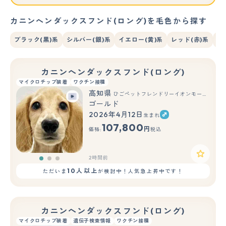
カニンヘンダックスフンド(ロング)を毛色から探す
ブラック(黒)系
シルバー(銀)系
イエロー(黄)系
レッド(赤)系
ブ
カニンヘンダックスフンド(ロング)
マイクロチップ装着
ワクチン接種
高知県
ひごペットフレンドリーイオンモール高知店
ゴールド
2026年4月12日
生まれ
もっと見る
107,800
円
価格:
税込
2時間前
10人以上
ただいま
が検討中！人気急上昇中です！
カニンヘンダックスフンド(ロング)
マイクロチップ装着
遺伝子検査情報
ワクチン接種