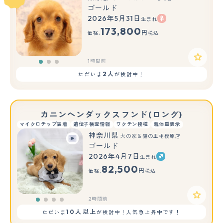
ゴールド
2026年5月31日
生まれ
もっと見る
173,800
円
価格:
税込
1時間前
2人
ただいま
が検討中！
カニンヘンダックスフンド(ロング)
マイクロチップ装着
遺伝子検査情報
ワクチン接種
親体重表示
神奈川県
犬の家＆猫の里相模原店
ゴールド
2026年4月7日
生まれ
82,500
円
価格:
税込
2時間前
10人以上
ただいま
が検討中！人気急上昇中です！