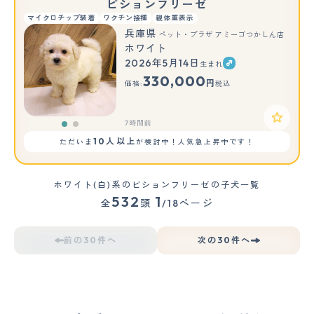
ビションフリーゼ
マイクロチップ装着
ワクチン接種
親体重表示
兵庫県
ペット・プラザ アミーゴつかしん店
ホワイト
2026年5月14日
生まれ
もっと見る
330,000
円
価格:
税込
7時間前
10人以上
ただいま
が検討中！人気急上昇中です！
ホワイト(白)系のビションフリーゼの子犬一覧
532
1
全
頭
/18ページ
前の30件へ
次の30件へ