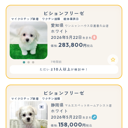
ビションフリーゼ
マイクロチップ装着
ワクチン接種
親体重表示
愛知県
ワンニャンハウス日進香久山店
ホワイト
2026年5月22日
生まれ
もっと見る
283,800
円
価格:
税込
7時間前
10人以上
ただいま
が検討中！
ビションフリーゼ
マイクロチップ装着
ワクチン接種
静岡県
マルエスペットホームアシスト店
ホワイト
2026年5月22日
生まれ
もっと見る
158,000
円
価格:
税込