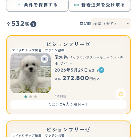
条件を保存する
新着通知を受け取る
532
並び順
全
頭
ビションフリーゼ
マイクロチップ装着
ワクチン接種
愛知県
ペッツワン稲沢ハーモニーランド店
ホワイト
2026年5月29日
生まれ
もっと見る
272,800
円
価格:
税込
6時間前
4人
ただいま
が検討中！
ビションフリーゼ
マイクロチップ装着
ワクチン接種