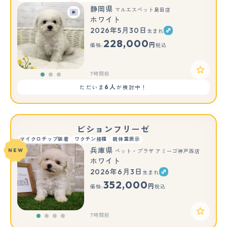
静岡県
マルエスペット島田店
ホワイト
2026年5月30日
生まれ
もっと見る
228,000
円
価格:
税込
7時間前
6人
ただいま
が検討中！
ビションフリーゼ
マイクロチップ装着
ワクチン接種
親体重表示
兵庫県
NEW
ペット・プラザ アミーゴ神戸西店
ホワイト
2026年6月3日
生まれ
352,000
円
価格:
税込
7時間前