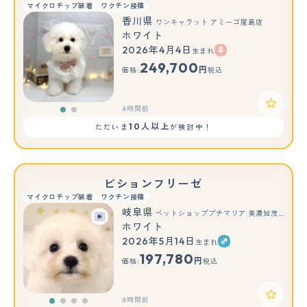
マイクロチップ装着
ワクチン接種
香川県
ワンキャラット アミーゴ屋島店
ホワイト
2026年4月4日
生まれ
もっと見る
249,700
円
価格:
税込
6時間前
10人以上
ただいま
が検討中！
ビションフリーゼ
マイクロチップ装着
ワクチン接種
岐阜県
ペットショッププチマリア 美濃加茂店
ホワイト
2026年5月14日
生まれ
197,780
円
価格:
税込
6時間前