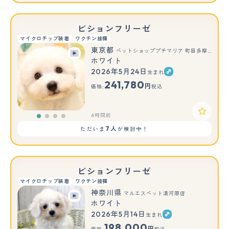
ビションフリーゼ
マイクロチップ装着
ワクチン接種
東京都
ペットショッププチマリア 町田多摩境店
ホワイト
2026年5月24日
生まれ
241,780
円
価格:
税込
6時間前
7人
ただいま
が検討中！
ビションフリーゼ
マイクロチップ装着
ワクチン接種
神奈川県
マルエスペット湯河原店
ホワイト
2026年5月14日
生まれ
もっと見る
198,000
円