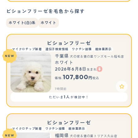
ビションフリーゼを毛色から探す
ホワイト(白)系
ホワイト
ビションフリーゼ
マイクロチップ装着
遺伝子検査情報
ワクチン接種
親体重表示
千葉県
NEW
犬の家＆猫の里ワンズモール稲毛店
ホワイト
2026年6月8日
生まれ
107,800
円
価格:
税込
7時間前
1人
ただいま
が検討中！
ビションフリーゼ
マイクロチップ装着
ワクチン接種
親体重表示
福岡県
NEW
犬の家＆猫の里トリアス久山店