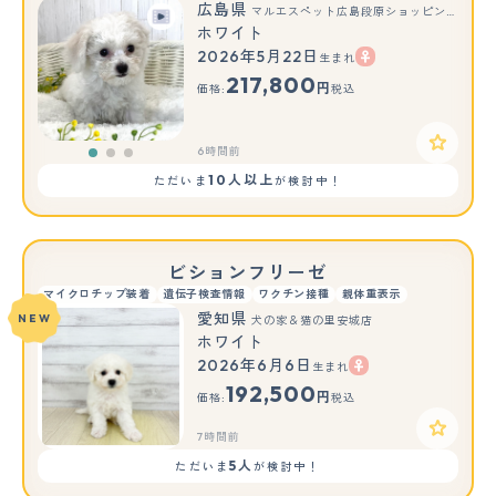
広島県
マルエスペット広島段原ショッピングセンター店
ホワイト
2026年5月22日
生まれ
もっと見る
217,800
円
価格:
税込
6時間前
10人以上
ただいま
が検討中！
ビションフリーゼ
マイクロチップ装着
遺伝子検査情報
ワクチン接種
親体重表示
愛知県
NEW
犬の家＆猫の里安城店
ホワイト
2026年6月6日
生まれ
192,500
円
価格:
税込
7時間前
5人
ただいま
が検討中！