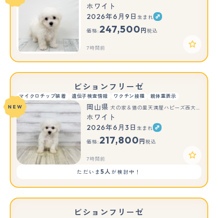
ホワイト
2026年6月9日
生まれ
247,500
円
価格:
税込
7時間前
ビションフリーゼ
マイクロチップ装着
遺伝子検査情報
ワクチン接種
親体重表示
岡山県
NEW
犬の家＆猫の里天満屋ハピーズ西大寺モール店
ホワイト
2026年6月3日
生まれ
217,800
円
価格:
税込
7時間前
5人
ただいま
が検討中！
ビションフリーゼ