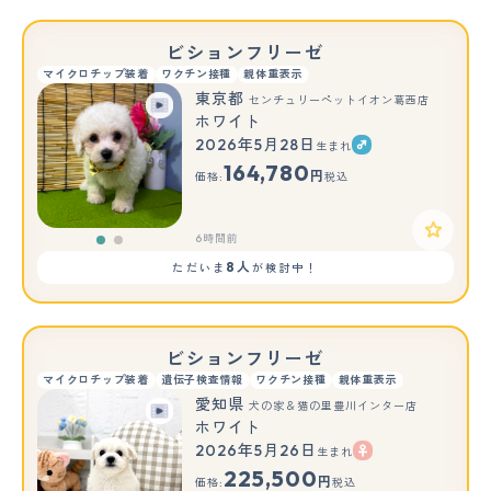
ビションフリーゼ
マイクロチップ装着
ワクチン接種
親体重表示
東京都
センチュリーペットイオン葛西店
ホワイト
2026年5月28日
生まれ
もっと見る
164,780
円
価格:
税込
6時間前
8人
ただいま
が検討中！
ビションフリーゼ
マイクロチップ装着
遺伝子検査情報
ワクチン接種
親体重表示
愛知県
犬の家＆猫の里豊川インター店
ホワイト
2026年5月26日
生まれ
225,500
円
価格:
税込