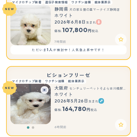
マイクロチップ装着
遺伝子検査情報
ワクチン接種
親体重表示
静岡県
NEW
犬の家＆猫の里マークイズ静岡店
ホワイト
2026年6月8日
生まれ
107,800
円
価格:
税込
7時間前
1人
ただいま
が検討中！人気急上昇中です！
ビションフリーゼ
マイクロチップ装着
ワクチン接種
親体重表示
大阪府
NEW
センチュリーペットそよら古川橋駅前店
ホワイト
2026年5月26日
生まれ
もっと見る
164,780
円
価格:
税込
6時間前