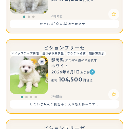
価格:
税込
6時間前
10人以上
ただいま
が検討中！
ビションフリーゼ
マイクロチップ装着
遺伝子検査情報
ワクチン接種
親体重表示
静岡県
犬の家＆猫の里藤枝店
ホワイト
2026年6月1日
生まれ
104,500
円
価格:
税込
7時間前
4人
ただいま
が検討中！人気急上昇中です！
ビションフリーゼ