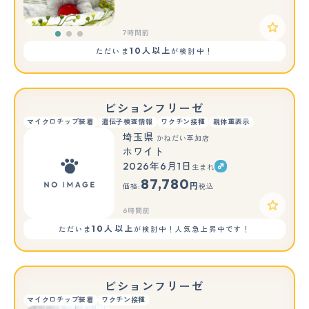
7時間前
10人以上
ただいま
が検討中！
ビションフリーゼ
マイクロチップ装着
遺伝子検査情報
ワクチン接種
親体重表示
埼玉県
かねだい草加店
ホワイト
2026年6月1日
生まれ
87,780
円
価格:
税込
6時間前
10人以上
ただいま
が検討中！人気急上昇中です！
ビションフリーゼ
マイクロチップ装着
ワクチン接種