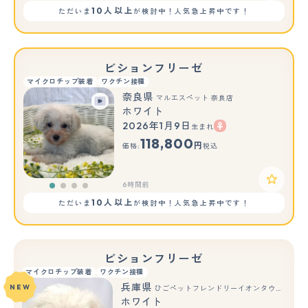
10人以上
ただいま
が検討中！人気急上昇中です！
ビションフリーゼ
マイクロチップ装着
ワクチン接種
奈良県
マルエスペット 奈良店
ホワイト
2026年1月9日
生まれ
118,800
円
価格:
税込
6時間前
10人以上
ただいま
が検討中！人気急上昇中です！
ビションフリーゼ
マイクロチップ装着
ワクチン接種
兵庫県
NEW
ひごペットフレンドリーイオンタウン加古川店
ホワイト