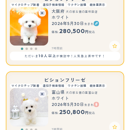
マイクロチップ装着
遺伝子検査情報
ワクチン接種
親体重表示
大阪府
犬の家＆猫の里吹田店
ホワイト
2026年5月30日
生まれ
280,500
円
価格:
税込
7時間前
10人以上
ただいま
が検討中！人気急上昇中です！
ビションフリーゼ
マイクロチップ装着
遺伝子検査情報
ワクチン接種
親体重表示
富山県
犬の家＆猫の里富山店
ホワイト
2026年5月30日
生まれ
250,800
円
価格:
税込
7時間前