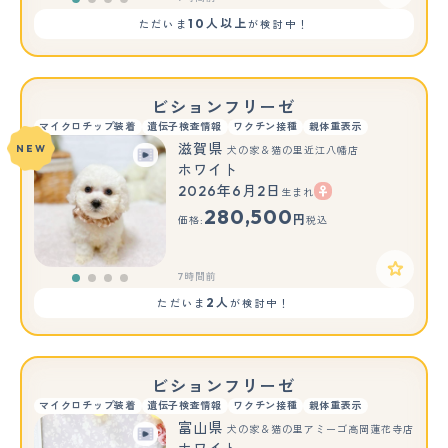
10人以上
ただいま
が検討中！
ビションフリーゼ
マイクロチップ装着
遺伝子検査情報
ワクチン接種
親体重表示
滋賀県
NEW
犬の家＆猫の里近江八幡店
ホワイト
2026年6月2日
生まれ
280,500
円
価格:
税込
7時間前
2人
ただいま
が検討中！
ビションフリーゼ
マイクロチップ装着
遺伝子検査情報
ワクチン接種
親体重表示
富山県
犬の家＆猫の里アミーゴ高岡蓮花寺店