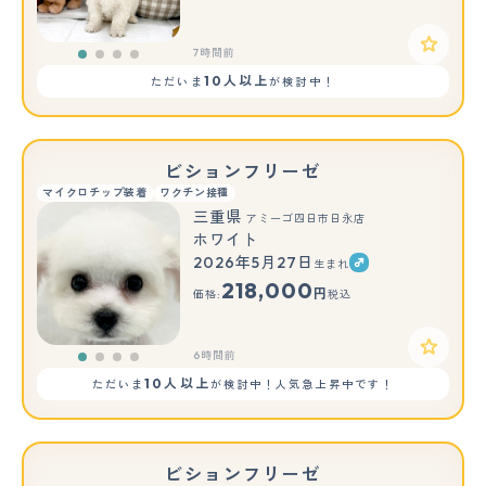
7時間前
10人以上
ただいま
が検討中！
ビションフリーゼ
マイクロチップ装着
ワクチン接種
三重県
アミーゴ四日市日永店
ホワイト
2026年5月27日
生まれ
218,000
円
価格:
税込
6時間前
10人以上
ただいま
が検討中！人気急上昇中です！
ビションフリーゼ