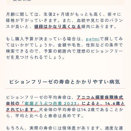
月齢に関しては、生後2ヶ月頃がもっとも高く、徐々に
価格が下がっていきます。また、血統や見た目のバラン
スが良いと、
値段はかなり高くなる
傾向にあります。
もし購入予算が決まっている場合は、
petmi
で探してみ
てはいかがでしょうか。金額や毛色、性別などの条件で
検索できるので、予算の範囲内で理想のビションフリー
ゼを見つけられるでしょう。
ビションフリーゼの寿命とかかりやすい病気
ビションフリーゼの平均寿命は、
アニコム損害保険株式
会社の「
家庭どうぶつ白書 2023
」によると、14.6歳と
されています。
犬全体の平均寿命は14.2歳であることか
ら、平均と比べると寿命は長めです。
もちろん、実際の寿命には個体差があります。適度な運