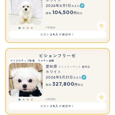
ホワイト
2026年6月1日
生まれ
104,500
円
価格:
税込
7時間前
4人
ただいま
が検討中！
ビションフリーゼ
マイクロチップ装着
ワクチン接種
愛知県
ファミリーペット 豊明店
ホワイト
2026年5月31日
生まれ
327,800
円
価格:
税込
6時間前
4人
ただいま
が検討中！