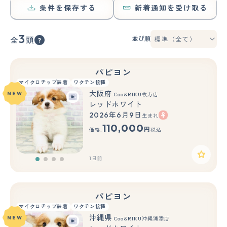
条件を保存する
新着通知を受け取る
3
並び順
全
頭
パピヨン
マイクロチップ装着
ワクチン接種
大阪府
NEW
Coo&RIKU枚方店
レッドホワイト
2026年6月9日
生まれ
110,000
円
価格:
税込
1日前
パピヨン
マイクロチップ装着
ワクチン接種
沖縄県
NEW
Coo&RIKU沖縄浦添店