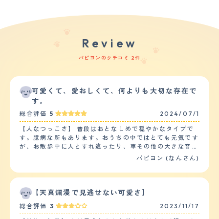
Review
パピヨンのクチコミ 2件
可愛くて、愛おしくて、何よりも大切な存在で
す。
総合評価
5
2024/07/1
【人なつっこさ】 普段はおとなしめで穏やかなタイプで
す。臆病な所もあります。おうちの中ではとても元気です
が、お散歩中に人とすれ違ったり、車その他の大きな音が
すると怖がってしまうタイプです。 お散歩中にすれ違っ
パピヨン (なんさん)
たり、顔見知りになっていたりするペットさん達とは、怖
がったりは無いのですが、人見知り(犬見知り)もあるの
か、あとはやはり怖がりな臆病なタイプな為に、犬が自ら
「遊ぼ遊ぼ」のようにくっついていったり、輪の中に入ろ
【天真爛漫で見逃せない可愛さ】
うとしたりという事は余り多くは無いです。 が、お家の
総合評価
3
2023/11/17
中では、とても人懐っこい子です。 【落ち着き】 お家の
中で遊ぶことが大好きで、普段は走り回っていたり、おも