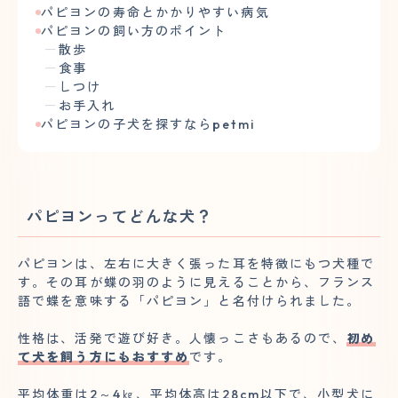
パピヨンの寿命とかかりやすい病気
パピヨンの飼い方のポイント
散歩
食事
しつけ
お手入れ
パピヨンの子犬を探すならpetmi
パピヨンってどんな犬？
パピヨンは、左右に大きく張った耳を特徴にもつ犬種で
す。その耳が蝶の羽のように見えることから、フランス
語で蝶を意味する「パピヨン」と名付けられました。
性格は、活発で遊び好き。人懐っこさもあるので、
初め
て犬を飼う方にもおすすめ
です。
平均体重は2～4㎏、平均体高は28cm以下で、小型犬に