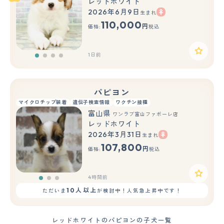
レッドホワイト
2026年6月9日
生まれ
110,000
円
価格:
税込
1日前
パピヨン
マイクロチップ装着
遺伝子検査情報
ワクチン接種
富山県
ワンラブ富山ファボーレ店
レッドホワイト
2026年3月31日
生まれ
もっと見る
107,800
円
価格:
税込
4時間前
10人以上
ただいま
が検討中！人気急上昇中です！
レッドホワイトのパピヨンの子犬一覧