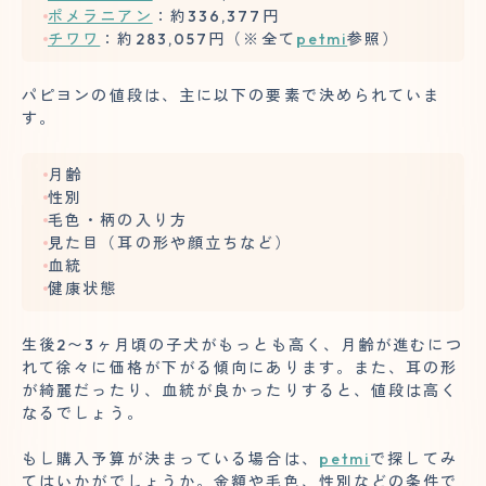
ポメラニアン
：約336,377円
チワワ
：約283,057円（※全て
petmi
参照）
パピヨンの値段は、主に以下の要素で決められていま
す。
月齢
性別
毛色・柄の入り方
見た目（耳の形や顔立ちなど）
血統
健康状態
生後2〜3ヶ月頃の子犬がもっとも高く、月齢が進むにつ
れて徐々に価格が下がる傾向にあります。また、耳の形
が綺麗だったり、血統が良かったりすると、値段は高く
なるでしょう。
もし購入予算が決まっている場合は、
petmi
で探してみ
てはいかがでしょうか。金額や毛色、性別などの条件で