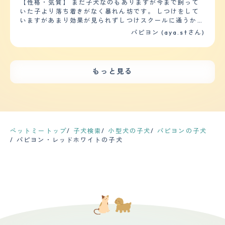
【性格・気質】 まだ子犬なのもありますが今まで飼って
ちゃを投げたりその他して遊んだりする事が大好きです。
いた子より落ち着きがなく暴れん坊です。 しつけをして
ですが、普段から無駄吠えはほぼしませんし、きちんとし
いますがあまり効果が見られずしつけスクールに通うか迷
ていないといけない場では本当に静かにしていてくれて、
っています。悪いことをしたら無視をしていたのですが無
パピヨン (aya.stさん)
言うことを聞いてくれます。 不安がっていたりその他あ
視という行為が全く効かず困っています。 性格上なのか
る場合も、抱っこをすればほぼ落ち着いていてくれます。
はわかりませんが甘噛みはするものの本気で噛むことはし
【しつけやすさ】 日常的なしつけは、今はもう成犬なの
ません。 ですが、人見知りはせず人懐っこいです 他の犬
でほぼしてはいませんが、きちんと言うことは聞いてくれ
に対しては自分より身体の小さい子には挨拶に行けるので
ますし、怒ったりせずともきちんとしてくれています。
もっと見る
すが大きい子にはビビってしまい逃げ回っています。
小さい頃には勿論、躾で大変なことはございましたが、根
【健康・寿命】 身体は強く健康的ですが誤食がひどく夜
気よく丁寧に教えてあげて、出来たら全力で褒めてあげて
間救急の動物病院へ駆け込んだことが何度かあります。
等々していたら、きちんとわかってくれるようになりまし
それ以外は健康そのものです。 フィラリア、ノミ、ダニ
た。早く覚えてくれた事もあれば、なかなかな事もありま
予防の投薬はしていますがそれ以外はしていません。 今
したが気長にやっていくときちんと覚えてくれました。
は定期的な健康診断は予定していません 【運動の頻度】
散歩の回数は普段は1日に2回が基本です。行く長さは1回
散歩は1日1回10?30分行っています。 歩くスピードが遅
ペットミートップ
子犬検索
小型犬の子犬
パピヨンの子犬
につき30分程をと思っていますが、時に、何か不意に驚
いのでそこまで距離は歩いてません。 家の中で走ること
パピヨン・レッドホワイトの子犬
くことやそれが怖いことと思ってしまうと「抱っこ」とな
はあっても部屋の中（10mほどの距離）でボールやぬい
る場合もあったり、「帰ろうよ」となったりする場合もあ
ぐるみを追いかけるだけなので運動不足が心配です。 週1
る為に、臨機応変に、その時々の犬の感じに合わせるよう
回ドッグランへ行き1時間から2時間走り回っています
にしています。 【お手入れ】 毛の長さは、長めな方の犬
【毛の手入れ・シャンプー回数】 毛はパピヨンなので長
種かと思います。 シャンプーやブラッシングは、犬自体
いです。トリマーさんからは毛の伸びるスピードが比較的
が余り得意では無く好きでも無いのですが、なるべく「大
早い方と言われました。 シャンプーは月に1回。匂ってき
丈夫」といざないながらこまめにするようには心掛けてい
たり、汚れたらしています。 ブラッシングは2.3日に1回
ます。 カットは、トリミングの所が得意ではないので、
です。すぐ毛玉ができてしまうので毎日行いたいと思って
病院でのトリマーさんに、病院に行った際に一緒にカット
いるのですが現実はなかなかうまくいかず2.3日に1回でき
をして貰う感じです。爪切りや足先カットは先生もして下