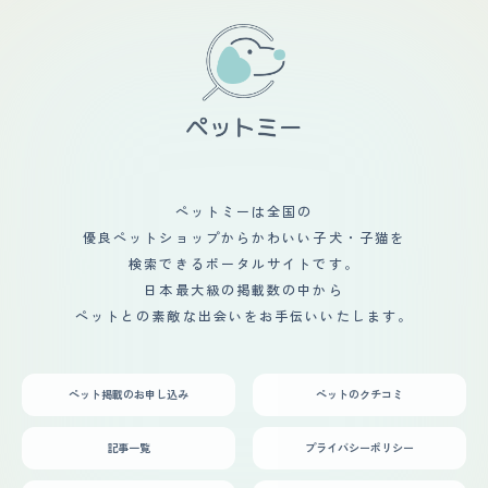
たらいいというところです。 カットは足回り、お尻の穴
さるので、巻き爪や足先の毛が伸び滑り易くなり怪我等々
の辺りのみ行っています。爪切りを定期的にしてもらって
に繋がっても怖いのでこまめにして頂くようにしていま
いるのですがそこでやっていただいてます。足回りは丸っ
す。 健康問題での悩み程の重大さでは無いものの、から
こく可愛くしてもらうようお願いをしています。 【総
だが生まれつき余り強い方では無い為、病院に行く度に一
評】 出会いはペットショップでした。その頃はパピヨン
緒にからだの調子も先生に何かと診て頂いていたり、湿疹
特有の毛の長さなどはなく見た目はほぼチワワのようでし
も出来易い為にそれもこまめに家でチェックしおかしいと
たがものすごい可愛いくパピヨンを探してた私たちは即決
思えばすぐ診て頂きお薬を処方して貰っています。 定期
でお迎えを決めました。お迎えを決めたのはいいものの旦
的な健康診断や投薬というより、何だかんだと病院に行く
那は犬を飼うのが初めて、私は実家で飼っていたものの自
機会がございますので、その際に一緒に診て頂いていま
分が主となってお世話をすることが初めてだったのでもの
す。 【鳴き声】 鳴き声は、普段は殆ど鳴きません。 鳴く
すごく不安でした。実際お迎えしたところ餌を食べない、
ペットミーは全国の
時も、何か家の外にいて(例えば鳥やその他動物等々、そ
夜鳴きをするなどのことが起きました。私は死なせてはい
の他車や人が通る等々)、私に報せてくれる感じで鳴く感
優良ペットショップからかわいい子犬・子猫を
けない死なないだろうかと考えてしまい子犬にほぼ付きっ
じです。 鳴き声は大きくはありません。 ですが、仮にお
きりでお世話をしていました。 今ではそのような不安を
検索できるポータルサイトです。
外に響いたり、それがご近所迷惑になってもいけないの
感じさせないくらい天真爛漫でかわいい子に育ちました。
日本最大級の掲載数の中から
で、気をつけてはいます。 【総評】 パピヨンは、元気で
犬を飼ったことで近所の人との交流会ができたり実家によ
可愛く、従順なタイプかなと思います。 とても賢くて優
ペットとの素敵な出会いをお手伝いいたします。
く帰るようになったりするようになりました。 お出かけ
しくて、人に寄り添ってくれたり、空気を読んでくれて、
をする時も犬が行けるところで考えるので行ったことがな
私が表に出しているつもりはなくとも「哀しい」「辛い」
いところにたくさん行くことができました。 犬がいなけ
との感情でいるとそっと寄り添ってくれます。 出逢い
ればそのようなことはなかったと思うので感謝をしていま
は、まだとても小さい時で、からだが弱く係の方の手によ
ペット掲載のお申し込み
ペットのクチコミ
す。
って触れられていた時に、画面上で見せて貰い、それがと
ても可愛くてこの子に決めました。からだが悪くなるかも
というのもわかっていて、でもその上でこの子にしたい、
記事一覧
プライバシーポリシー
何かとあってもみてあげたい、傍にいたいと思い、決めさ
せて貰いました。 迎え入れ前後は、健康面で不安がなか