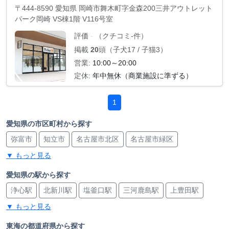
〒444-8590 愛知県 岡崎市舞木町字金森200三井アウトレット
パーク岡崎 VS棟1階 V116号室
評価
（クチコミ-件）
-
掲載
20
頭（子犬17 / 子猫3）
営業:
10:00～20:00
定休:
年中無休（商業施設に準ずる）
1
愛知県の市区町村から探す
弥富市
知立市
名古屋市北区
名古屋市緑区
▼ もっと見る
愛知郡東郷町
一宮市
名古屋市西区
豊橋市
知多市
尾張旭市
日進市
西尾市
岡崎市
名古屋市熱田区
愛知県の駅から探す
浄心駅
北新川駅
塩釜口駅
三河鹿島駅
上豊田駅
あま市
蒲郡市
名古屋市昭和区
津島市
名古屋市東区
▼ もっと見る
新川町駅
西一宮駅
日進駅
尾張一宮駅
重原駅
安城市
春日井市
西春日井郡豊山町
名古屋市天白区
星ヶ丘駅
八田駅
浅間町駅
朝倉駅
津島駅
東海の都道府県から探す
東海市
名古屋市港区
豊明市
小牧市
刈谷市
豊川市