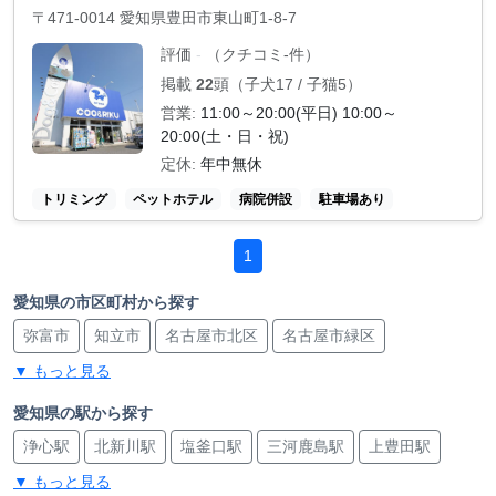
〒471-0014 愛知県豊田市東山町1-8-7
評価
（クチコミ-件）
-
掲載
22
頭（子犬17 / 子猫5）
営業:
11:00～20:00(平日) 10:00～
20:00(土・日・祝)
定休:
年中無休
トリミング
ペットホテル
病院併設
駐車場あり
1
愛知県の市区町村から探す
弥富市
知立市
名古屋市北区
名古屋市緑区
▼ もっと見る
愛知郡東郷町
一宮市
名古屋市西区
豊橋市
知多市
尾張旭市
日進市
西尾市
岡崎市
名古屋市熱田区
愛知県の駅から探す
浄心駅
北新川駅
塩釜口駅
三河鹿島駅
上豊田駅
あま市
蒲郡市
名古屋市昭和区
津島市
名古屋市東区
▼ もっと見る
新川町駅
西一宮駅
日進駅
尾張一宮駅
重原駅
安城市
春日井市
西春日井郡豊山町
名古屋市天白区