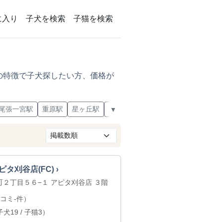
に入り
子犬を検索
子猫を検索
の特徴で子犬探したい方、価格が
尾張一宮駅
重原駅
星ヶ丘駅
八田駅
浅間町駅
朝倉駅
津島
▼
刈谷店(FC) ›
桜町２丁目５６−１ アピタ刈谷店 ３階
コミ-件）
犬19 / 子猫3）