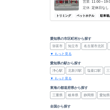
営業:
11:00～19:
定休:
定休日なし
トリミング
ペットホテル
駐車場
愛知県の市区町村から探す
弥富市
知立市
名古屋市北区
▼ もっと見る
西尾市
岡崎市
名古屋市熱田区
西春日井郡豊山町
名古屋市天白区
愛知県の駅から探す
浄心駅
北新川駅
塩釜口駅
三
名古屋市中区
常滑市
名古屋市
▼ もっと見る
浅間町駅
朝倉駅
津島駅
荒子
みよし市
稲沢市
江南市
島氏永駅
名古屋駅
ナゴヤドー
東海の都道府県から探す
三重県
岐阜県
静岡県
愛知県
北安城駅
芸大通駅
亀崎駅
江
庄内緑地公園駅
稲荷口駅
妙興
全国から探す