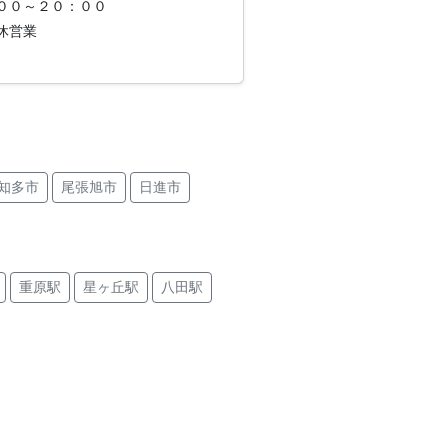
００～２０：００
休営業
知多市
尾張旭市
日進市
城市
春日井市
長久手市
碧南市
半田市
重原駅
星ヶ丘駅
八田駅
名古屋市中川区
大府市
田駅
弥富駅
中京競馬場前駅
戸駅
木田駅
八田駅
栄駅
駅
渕高駅
栄町駅
庄内通駅
西尾口駅