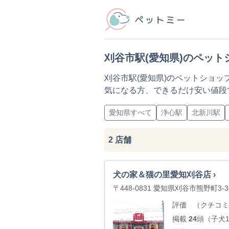
刈谷市駅(愛知県)のペット
刈谷市駅(愛知県)のペットショ
気になる方、できるだけ安い値段
愛知県すべて
浄心駅
北新川駅
2
店舗
犬の家＆猫の里愛知刈谷店 ›
〒448-0831 愛知県刈谷市熊野町3-3
評価
（クチコミ
-
掲載
24
頭（子犬18