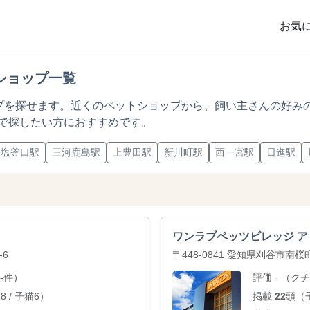
お気
ショップ一覧
ップを探せます。近くのペットショップから、飼い主さんの好み
で探したい方におすすめです。
塩釜口駅
三河鹿島駅
上豊田駅
新川町駅
西一宮駅
日進駅
ワンラブペッツビレッジ アピタ
-6
〒448-0841 愛知県刈谷市南
-件）
評価
（クチ
-
 / 子猫6）
掲載
22
頭（子