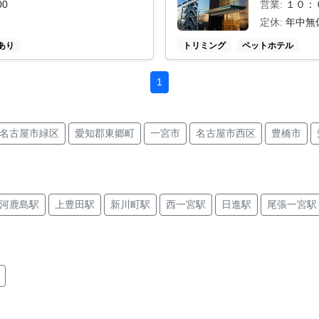
00
営業:
１０：
定休:
年中無
あり
トリミング
ペットホテル
1
名古屋市緑区
愛知郡東郷町
一宮市
名古屋市西区
豊橋市
あま市
蒲郡市
名古屋市昭和区
津島市
名古屋市東区
安
東海市
名古屋市港区
豊明市
小牧市
刈谷市
豊川市
河鹿島駅
上豊田駅
新川町駅
西一宮駅
日進駅
尾張一宮駅
守山区
知多郡東浦町
名古屋市南区
名古屋市瑞穂区
豊田市
川公園駅
金山駅
左京山駅
植田駅
亀島駅
刈谷市駅
堀
ム前矢田駅
名古屋港駅
堀田駅
中島駅
乙川駅
常滑駅
榎
南駅
半田駅
高蔵寺駅
りんくう常滑駅
上挙母駅
名鉄一宮
寺駅
呼続駅
黒田駅
神宮前駅
新瑞橋駅
小牧駅
築地口駅