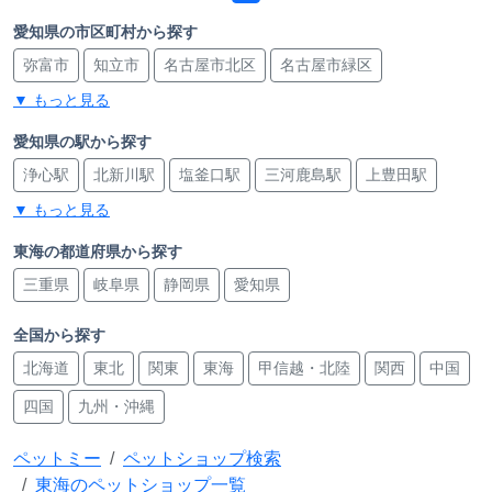
愛知県の市区町村から探す
弥富市
知立市
名古屋市北区
名古屋市緑区
▼ もっと見る
愛知郡東郷町
一宮市
名古屋市西区
豊橋市
知多市
尾張旭市
日進市
西尾市
岡崎市
名古屋市熱田区
愛知県の駅から探す
浄心駅
北新川駅
塩釜口駅
三河鹿島駅
上豊田駅
あま市
蒲郡市
名古屋市昭和区
津島市
名古屋市東区
▼ もっと見る
新川町駅
西一宮駅
日進駅
尾張一宮駅
重原駅
安城市
春日井市
西春日井郡豊山町
名古屋市天白区
星ヶ丘駅
八田駅
浅間町駅
朝倉駅
津島駅
東海の都道府県から探す
東海市
名古屋市港区
豊明市
小牧市
刈谷市
豊川市
三重県
岐阜県
静岡県
愛知県
荒子川公園駅
金山駅
左京山駅
植田駅
亀島駅
長久手市
碧南市
半田市
名古屋市中区
常滑市
刈谷市駅
堀田駅
弥富駅
中京競馬場前駅
島氏永駅
名古屋市守山区
知多郡東浦町
名古屋市南区
全国から探す
名古屋駅
ナゴヤドーム前矢田駅
名古屋港駅
堀田駅
北海道
東北
関東
東海
甲信越・北陸
関西
中国
名古屋市瑞穂区
豊田市
名古屋市中川区
大府市
中島駅
乙川駅
常滑駅
榎戸駅
木田駅
八田駅
四国
九州・沖縄
みよし市
稲沢市
江南市
栄駅
北安城駅
芸大通駅
亀崎駅
江南駅
半田駅
ペットミー
ペットショップ検索
高蔵寺駅
りんくう常滑駅
上挙母駅
名鉄一宮駅
東海のペットショップ一覧