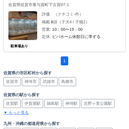
佐賀県佐賀市東与賀町下古賀87-1
評価
（クチコミ-件）
-
掲載
6
頭（子犬4 / 子猫2）
営業:
10：00〜19：00
定休:
ビバホーム休館日に準ずる
駐車場あり
1
佐賀県の市区町村から探す
佐賀市
神埼市
武雄市
鳥栖市
佐賀県の駅から探す
佐賀駅
伊賀屋駅
鍋島駅
神埼駅
吉野ヶ里公園駅
▼ もっと見る
武雄温泉駅
武雄温泉駅
高橋駅
永尾駅
肥前旭駅
新鳥栖駅
新鳥栖駅
鳥栖駅
鳥栖駅
バルーンさが駅
九州・沖縄の都道府県から探す