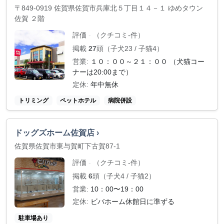
〒849-0919 佐賀県佐賀市兵庫北５丁目１４－１ ゆめタウン
佐賀 ２階
評価
（クチコミ-件）
-
掲載
27
頭（子犬23 / 子猫4）
営業:
１０：００～２１：００ （犬猫コー
ナーは20:00まで）
定休:
年中無休
トリミング
ペットホテル
病院併設
ドッグズホーム佐賀店 ›
佐賀県佐賀市東与賀町下古賀87-1
評価
（クチコミ-件）
-
掲載
6
頭（子犬4 / 子猫2）
営業:
10：00〜19：00
定休:
ビバホーム休館日に準ずる
駐車場あり