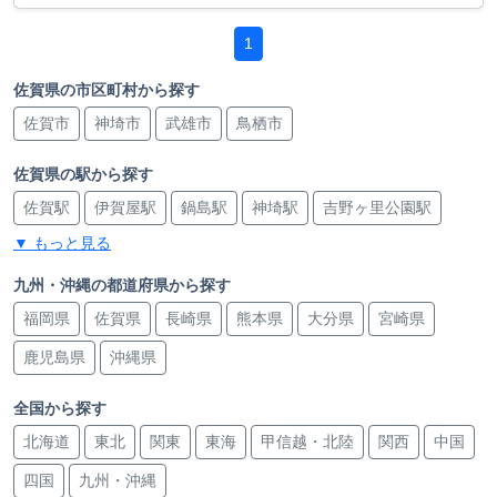
1
佐賀県の市区町村から探す
佐賀市
神埼市
武雄市
鳥栖市
佐賀県の駅から探す
佐賀駅
伊賀屋駅
鍋島駅
神埼駅
吉野ヶ里公園駅
▼ もっと見る
武雄温泉駅
武雄温泉駅
高橋駅
永尾駅
肥前旭駅
新鳥栖駅
新鳥栖駅
鳥栖駅
鳥栖駅
バルーンさが駅
九州・沖縄の都道府県から探す
福岡県
佐賀県
長崎県
熊本県
大分県
宮崎県
鹿児島県
沖縄県
全国から探す
北海道
東北
関東
東海
甲信越・北陸
関西
中国
四国
九州・沖縄