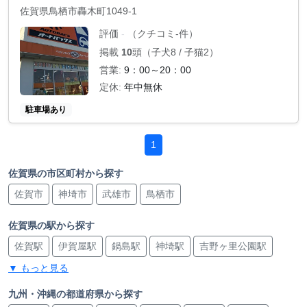
佐賀県鳥栖市轟木町1049-1
評価
（クチコミ-件）
-
掲載
10
頭（子犬8 / 子猫2）
営業:
9：00～20：00
定休:
年中無休
駐車場あり
1
佐賀県の市区町村から探す
佐賀市
神埼市
武雄市
鳥栖市
佐賀県の駅から探す
佐賀駅
伊賀屋駅
鍋島駅
神埼駅
吉野ヶ里公園駅
▼ もっと見る
武雄温泉駅
武雄温泉駅
高橋駅
永尾駅
肥前旭駅
新鳥栖駅
新鳥栖駅
鳥栖駅
鳥栖駅
バルーンさが駅
九州・沖縄の都道府県から探す