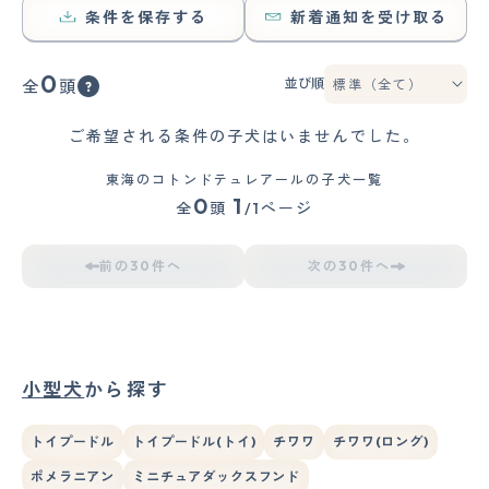
条件を保存する
新着通知を受け取る
0
並び順
全
頭
ご希望される条件の子犬はいませんでした。
東海のコトンドテュレアールの子犬一覧
0
1
全
頭
/1ページ
前の30件へ
次の30件へ
小型犬
から探す
トイプードル
トイプードル(トイ)
チワワ
チワワ(ロング)
ポメラニアン
ミニチュアダックスフンド