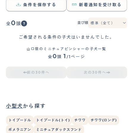
条件を保存する
新着通知を受け取る
0
並び順
全
頭
ご希望される条件の子犬はいませんでした。
山口県のミニチュアピンシャーの子犬一覧
0
1
全
頭
/1ページ
前の30件へ
次の30件へ
小型犬
から探す
トイプードル
トイプードル(トイ)
チワワ
チワワ(ロング)
ポメラニアン
ミニチュアダックスフンド