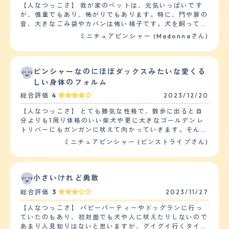
【人なつっこさ】 我が家のペットは、元気いっぱいです
が、慎重でもあり、怖がりでもあります。特に、門や扉の
音、大きなごみ袋やカバンは怖い様子です。犬を飼ってい
る人には人懐っこいですが、犬を飼っていない人にはなか
ミニチュアピンシャー (Madonnaさん)
なかなつかないです。ジェスチャーが大きい人、声が大き
い人は特に怖がります。又、子供は基本的には嫌がりま
す。特に走っていたり、叫んだりすると吠えます。 他の
ペットととの相性はよく、大きい犬、小さい犬関係なくど
ピンシャーなのにほぼダックスみたいな愛くる
のペットともよく遊びます。特に、大きい犬との相性がよ
しい身体のフォルム
いです。 【落ち着き】 落ち着きについては、状況により
総合評価
4
2023/12/20
ますが、一人で家でお留守番してるときは、特にいたずら
したりせず、静かに過ごすことができます。家に誰かがい
【人なつっこさ】 とても勝気な性格で、散歩に出ると自
る場合は、遊んでほしくあらゆるおもちゃ(ぬいぐるみ)を
分よりも1周り体格のいい柴犬や更に大きなゴールデンレ
持ってきてみたり、近くに来ては手で私もしくは夫の腕を
トリバーにもガンガンに吠えて向かっていきます。そんな
叩いてみたりと落ち着きなくあらゆる形でアピールしてい
豪快な部分は家にいる時でも仕草の節々に随所に見られ、
ミニチュアピンシャー (ピンストライプさん)
ます。 【しつけやすさ】 日常の訓練、しつけは、食事を
普段はケージの中に段ボールの家を作ってそこを基準に行
与える際と散歩に行った際にしています。食事の際は、お
動している事が多いのですが、突然段ボールハウスの上に
座りからこちらがO.Kサインを出すまで食べないようにし
立って大声で吠えてこちらに向かってなにか主張をしてく
つけをしています。散歩の際は、犬の公園内でおもちゃ
る事もしばしば。 一方で平常心モードの時は非常に人懐
小さいけれど勇敢
(ボールや木の)を投げて取りに行ったら持ってくる、そし
っこく、身体を撫でてあげると幸せそうなまったり顔で身
て、こちら側に渡すという訓練を常にしています。 散歩
総合評価
3
2023/11/27
を預けてくるのでそんなギャップにいつも心を射抜かれて
の回数は2回、1時間ほどです。他の犬と犬の公園で遊ばせ
います。 【落ち着き】 落ち着きは上述した通りありませ
たり、散歩をしています。我が家は庭があり、又、山が近
【人なつっこさ】 パピーパーティーやドッグランに行っ
ん。（笑） 夜中に急に吠え出したりすることもあるの
いので庭で遊ばせたり、山に散歩に行ったりもしているの
ていたのもあり、初対面でも犬や人に吠えたりしないので
で、多分自分の中での何かスイッチが入ってしまうと一気
で運動量は1日、多い方になります。 【お手入れ】 毛の長
あまり人見知りはないと思いますが、グイグイ行くタイプ