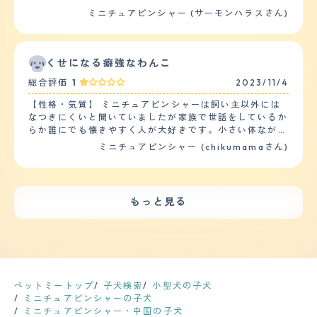
に闘争モードになるのだと思います。特に散歩中に遭った
さは短いです。シャンプーは月1でしています。ブラッシ
ではないです。 散歩中も、すれ違いざまに吠えてくる犬
ミニチュアピンシャー (サーモンハラスさん)
事のない他の飼い犬にあった時はそれはもう大変で、何回
ングは、ケガ短いのでしたことはありません。抜け毛は、
に対しても冷静です。 逆にグイグイくるタイプが苦手な
か合うと仲良くなって落ち着いている事も多いのです
割りと多くいです。短いので目立ちませんが、犬のクッシ
ようで、ドッグランでしつこくクンクン嗅がれていると、
が…… 【しつけやすさ】 しつけの中で一番大事といって
ョンは毎日、掃除しています。カットはしたことがありま
最初は我慢しているのですが、嫌だと逃げます。それでも
もいいトイレに関しては、全く苦戦する事無く飼ってから
せん。 健康はいい方ですが、植物のアレルギーもちで
追ってくる犬に対しては怒って吠えることがあります。
くせになる癖強なわんこ
1ヶ月もかからない内に覚えてくれました。 ただ、上下関
す。春になると目から涙がでやすくなり、雑草が高く生え
人間でも、グイグイくる人に対しては避けてる感じがしま
係を人間の方が上だと覚えさせるのは結構難しいかもしれ
総合評価
1
2023/11/4
ているところは歩かせないように気を付けています。ま
す。 【落ち着き】 他の犬種と比べ、身軽だからか、ぴょ
ません。というのも、私自身は未だに腕に巻きつかれてマ
た、獣医さんに勧められた目薬(漢方のようなもの)を入れ
んぴょんと飛び跳ねる動きが多い気がします。 ドッグラ
ウンティングをされる事もしょっちゅうなので。 【お手
【性格・気質】 ミニチュアピンシャーは飼い主以外には
ています。年に1回は、健康診断をしています。投薬は、
ンでも、ずっと走っていられるので、普段散歩だけだと体
入れ】 毛の長さは夏冬で変わるのですが、冬毛は中指の
なつきにくいと聞いていましたが家族で世話をしているか
予防接種をしています。 【鳴き声】 鳴き声は、割りと大
力が有り余っているのがわかります。 走っている姿は、
第一関節がすっぽり埋まるくらいまで伸びて質感はコシが
らか誰にでも懐きやすく人が大好きです。小さい体ながら
きくうるさいです。我が家は、3階建てになり、それぞれ
小鹿みたいです。 【しつけやすさ】 散歩は朝夕と1日2
強く、毛量も多いです。抜け毛も多いので室内で自由に解
も気は強く自分より大きな犬にでも果敢に立ち向かいま
ミニチュアピンシャー (chikumamaさん)
の階に義理母、義理兄家族、私たち夫婦が住んでいます。
回、30分から1時間。２ｋｍから４ｋｍは歩きます。家で
放するとソファー周りや絨毯に結構落ちているのでその辺
す。食い意地がつよく他の犬のご飯まで唸りながら奪いに
誰かが出入りする扉の音、門の音、それぞれの車の音を聞
もボール遊び、引っ張りっこ遊びを常にしたがります。
りは用心したほうがいいかもしれません。シャンプーは犬
いきます。落ち着きがなくトイレも動きながらするので本
くとオオカミのように吠えます。又、来客の場合は、キャ
しつけは、「マテ」「オスワリ」「オテ」「フセ」「ハウ
自身が水嫌いなので2,3週間に一度程度で、犬用のブラッ
人はトイレでしているつもりでも床にしてしまっていま
ンキャンした吠え方と、それぞれの状況によって吠え方が
ス」と基本的なコマンドはわかるようです。 【お手入
シングの板で毛並みを揃えるとびっしりと毛が取れます。
す。しつけは、根気よくする必要があります。怒られても
違います。 【総評】 甘えん坊で常にひっついきてとても
れ】 皮膚のアレルギーがあるので、定期的に病院で診て
もっと見る
健康問題は肥満気味なのと年齢を重ねているので身体機能
へこまない性格です。 【健康・寿命】 特定の病気に悩む
可愛く、又、一度、怒るとその後は悪さを一切せず、物分
もらっています。食品アレルギーがあるので、病院で医療
の低下、白内障といったものはあります。定期的な健康診
ことはないですが小型犬には多い膝蓋骨脱臼に軽度なりか
かりがよく頭がいいところを気に入っています。 ペット
用のドッグフードも購入しています。 アレルギーの関係
断は犬を思いやるなら絶対に必要だと思いますが、頻度と
けています。生まれつき傾向があったようですが無駄にジ
ショップで出会いました。印象は、とても怖がりで大丈夫
もあり、1週間に1回シャンプーをしています。(湿疹が増
してはフィラリアの予防接種のついでくらいで済んでいる
ャンプをさせたりしないように気をつけたり室内にカーペ
かなと心配でした。以前も、同じ種類の犬を飼っていたの
える梅雨から夏にかけては週に2回） 毛が短いので、家で
のでそう多くはありません。 【鳴き声】 どちらかと言え
ットや階段にも一工夫して足へ負担がかからないようにし
で迎え入れ前は、特に不安はありませんでしたが、迎え入
シャンプーをしても拭くとすぐに乾くのが良いです。 ぴ
ば小型犬カテゴリーですが、チワワのよういに甲高い鳴き
ているので元気に走れています。 【運動の頻度】 小さい
れ後は、あまりにもすべてのことに怖がり、歩くことも食
ょんぴょんと細かく動くので、家でやるのは危険と判断し
声ではなく、『ヴウォゥ,ヴウォウ』と力強さのある声
体ですが運動量はしっかり必要です。散歩は、朝と晩に
ペットミートップ
子犬検索
小型犬の子犬
事することもできずが1週間続き、犬の将来が心配でし
爪切り、肛門しぼりはプロにお任せしています。 【鳴き
で、本気で吠えられると家の外からでも鳴き声が貫通して
30分?1時間程度しますがまだまだ動きたがります。室内
ミニチュアピンシャーの子犬
た。犬の為にもと思い、犬の訓練所に連れて行きました。
声】 窓から見える人影や、ピンポン、玄関前を通る足音
きます(苦笑)。飼い始めた小さい頃の時代の声はか細く
を自由にさせているので一人でおもちゃで遊んだりボール
ミニチュアピンシャー・中国の子犬
指導の方に私たち自身も、犬について色々、教えてもら
等で番犬スイッチが発動し、思いっきり吠えます。 鳴き