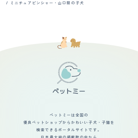
「キュー,キュー」といった可愛げがあるものだったの
投げで走らせたりたまにドッグランで思いっきり走らせた
ミニチュアピンシャー・山口県の子犬
い、犬も、訓練所で少しずつ日常の状況に慣れて改善する
声が高く、大きいので、とても響きます。 アップルウォ
で、それをいつまでも聞いていたいという方は録音してお
りしています。 【毛の手入れ・シャンプー回数】 短毛な
ことができました。今は、家族でもあり、友人でもある存
ッチの警告が出るほどの爆音なので、出来るだけ早めに落
いた方がいいかもしれません。 【総評】 出会いは横浜の
ので手入れは非常に楽です。素人でも簡単にシャンプーす
在になり、我が家の生活は、犬中心になりました。
ち着かせています。 【総評】 甘えん坊で、家族が大好き
ペットショップ。当時はチワワ人気が圧倒的な中、ぽつん
ることができます。基本は自宅でシャンプーをしてたまに
で、小さな体で全力で守ってくれようとしているところが
とガラスケースの向こうにいる黒と茶色の混ざった子犬に
トリミングにだします。短毛ですが抜け毛が多いので室内
大好きです。 ペットショップで出会いました。 迎え入れ
目がとまりました。はじめはチワワ推しだった両親も、血
掃除しないといけません。本人に直接コロコロするときも
の時は、まだ2ヵ月ちょっとで小さいのに、小さな怪獣の
統書付きである点や私のゴリ押しに負けたようで最後は折
あります。シャンプーしたあともドライヤーですぐに乾き
ようでした。 本当にやんちゃで噛みつきぐぜもあり、何
れてくれました。 ピンシャーといえば、一般的には長い
ます。夏場なら軽く乾かしたあとバルコニーを走らせたて
にでもガジガジ噛み いたずらばかりするので大変でし
尻尾とすらっとした身体でドーベルマンを想起させる見た
おくと自然乾燥します。トリミング代も他の犬種に比べる
た。 パピーパーティーやしつけ教室に通ったり、トレー
目だと思いますが、私の飼い犬の場合には最初から尻尾を
と安くすみます。爪が黒いので自分できるのは難しいで
ナーさんに来てもらったりと 色々なトレーニングを経
カットされていて、更にタンクのような胴体と短めの脚で
す。 【総評】 もともと柴犬をかっていましたが抜け毛が
て、だいぶお利口さんになりました。 賢い犬種だと思う
耳が垂れていない以外はダックスの方がむしろ近いくら
ひどく次はシャンプーなど手入れが大変だったので次は短
ので、ちゃんとしつけをすれば、コマンドを覚えるのがわ
い。購入した時は子犬だったのでまだ耳も垂れており、そ
毛種が欲しいと思っていました。先住犬と仲良くお互い遊
かりました。 小型犬ですが、ものすごい運動量を必要と
んな愛くるしいルックスもあって、第一印象は「なんだこ
びあってくれたらいいなあと思っていました。思っていた
しているので、ドッグランでも大型犬に負けないくらい走
の可愛いが詰まった生き物は」でした。 飼い始めは弱々
ほど仲良くはなりませんでしたが一緒に遊んだりもしてい
っています。 しかも結構なスピードで走るのがすごいで
しさが目立っていたので身体が弱いのかなと不安もありま
ました。その後亡くなり、またあたらしく迎えた柴犬とは
す。 ドッグラン内で犬同士のコミュニティもあるよう
したが、想像の遥か上をいく逞しさに成長して今は寧ろ困
仲良くなってくれました。やんちゃな子犬の遊び相手にな
で、先輩犬から上下関係を学んでいました。 普段の散歩
るくらいで、生活は一日2回の散歩を含め、犬が中心にな
ってくれたり寒い日は仲良くひっついて寝ているのをみる
プラス、定期的にドッグランで走らせないとストレスが溜
っています。
と微笑ましいです。私にこどもが産まれてからは、子ども
まってしまうようです。
とも仲良くしてくれています。赤ちゃんが触りにいっても
怒ることなく優しくしてくれます。嫌な場合は赤ちゃんか
ペットミーは全国の
ら離れていきますが噛んだりなど攻撃はしてこないです。
優良ペットショップからかわいい子犬・子猫を
最近は、こどものおもちゃが気になるようで密かに寝床に
持ち帰りかじったりしていますが相変わらず叱ってもその
検索できるポータルサイトです。
場だけで日が経てば何度でも繰り返しています。いつまで
日本最大級の掲載数の中から