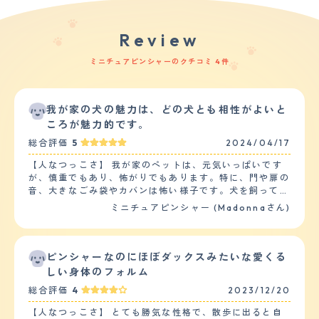
Review
ミニチュアピンシャーのクチコミ 4件
我が家の犬の魅力は、どの犬とも相性がよいと
ころが魅力的です。
総合評価
5
2024/04/17
【人なつっこさ】 我が家のペットは、元気いっぱいです
が、慎重でもあり、怖がりでもあります。特に、門や扉の
音、大きなごみ袋やカバンは怖い様子です。犬を飼ってい
る人には人懐っこいですが、犬を飼っていない人にはなか
ミニチュアピンシャー (Madonnaさん)
なかなつかないです。ジェスチャーが大きい人、声が大き
い人は特に怖がります。又、子供は基本的には嫌がりま
す。特に走っていたり、叫んだりすると吠えます。 他の
ペットととの相性はよく、大きい犬、小さい犬関係なくど
ピンシャーなのにほぼダックスみたいな愛くる
のペットともよく遊びます。特に、大きい犬との相性がよ
しい身体のフォルム
いです。 【落ち着き】 落ち着きについては、状況により
総合評価
4
2023/12/20
ますが、一人で家でお留守番してるときは、特にいたずら
したりせず、静かに過ごすことができます。家に誰かがい
【人なつっこさ】 とても勝気な性格で、散歩に出ると自
る場合は、遊んでほしくあらゆるおもちゃ(ぬいぐるみ)を