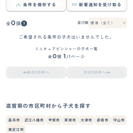
条件を保存する
新着通知を受け取る
0
並び順
全
頭
ご希望される条件の子犬はいませんでした。
ミニチュアピンシャーの子犬一覧
0
1
全
頭
/1ページ
前の30件へ
次の30件へ
滋賀県の市区町村から子犬を探す
長浜市
近江八幡市
甲賀市
草津市
大津市
彦根市
守山市
東近江市