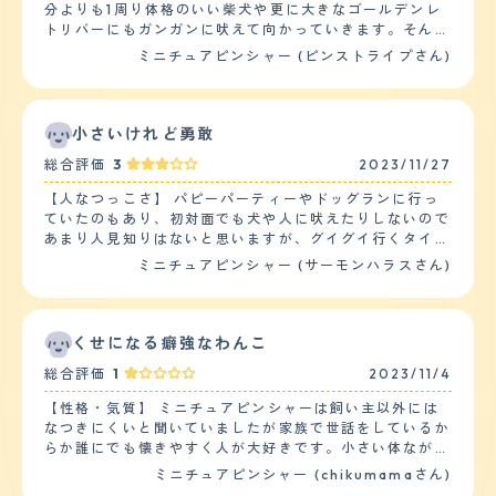
分よりも1周り体格のいい柴犬や更に大きなゴールデンレ
持ってきてみたり、近くに来ては手で私もしくは夫の腕を
トリバーにもガンガンに吠えて向かっていきます。そんな
叩いてみたりと落ち着きなくあらゆる形でアピールしてい
豪快な部分は家にいる時でも仕草の節々に随所に見られ、
ミニチュアピンシャー (ピンストライプさん)
ます。 【しつけやすさ】 日常の訓練、しつけは、食事を
普段はケージの中に段ボールの家を作ってそこを基準に行
与える際と散歩に行った際にしています。食事の際は、お
動している事が多いのですが、突然段ボールハウスの上に
座りからこちらがO.Kサインを出すまで食べないようにし
立って大声で吠えてこちらに向かってなにか主張をしてく
つけをしています。散歩の際は、犬の公園内でおもちゃ
る事もしばしば。 一方で平常心モードの時は非常に人懐
小さいけれど勇敢
(ボールや木の)を投げて取りに行ったら持ってくる、そし
っこく、身体を撫でてあげると幸せそうなまったり顔で身
て、こちら側に渡すという訓練を常にしています。 散歩
総合評価
3
2023/11/27
を預けてくるのでそんなギャップにいつも心を射抜かれて
の回数は2回、1時間ほどです。他の犬と犬の公園で遊ばせ
います。 【落ち着き】 落ち着きは上述した通りありませ
たり、散歩をしています。我が家は庭があり、又、山が近
【人なつっこさ】 パピーパーティーやドッグランに行っ
ん。（笑） 夜中に急に吠え出したりすることもあるの
いので庭で遊ばせたり、山に散歩に行ったりもしているの
ていたのもあり、初対面でも犬や人に吠えたりしないので
で、多分自分の中での何かスイッチが入ってしまうと一気
で運動量は1日、多い方になります。 【お手入れ】 毛の長
あまり人見知りはないと思いますが、グイグイ行くタイプ
に闘争モードになるのだと思います。特に散歩中に遭った
さは短いです。シャンプーは月1でしています。ブラッシ
ではないです。 散歩中も、すれ違いざまに吠えてくる犬
ミニチュアピンシャー (サーモンハラスさん)
事のない他の飼い犬にあった時はそれはもう大変で、何回
ングは、ケガ短いのでしたことはありません。抜け毛は、
に対しても冷静です。 逆にグイグイくるタイプが苦手な
か合うと仲良くなって落ち着いている事も多いのです
割りと多くいです。短いので目立ちませんが、犬のクッシ
ようで、ドッグランでしつこくクンクン嗅がれていると、
が…… 【しつけやすさ】 しつけの中で一番大事といって
ョンは毎日、掃除しています。カットはしたことがありま
最初は我慢しているのですが、嫌だと逃げます。それでも
もいいトイレに関しては、全く苦戦する事無く飼ってから
せん。 健康はいい方ですが、植物のアレルギーもちで
追ってくる犬に対しては怒って吠えることがあります。
くせになる癖強なわんこ
1ヶ月もかからない内に覚えてくれました。 ただ、上下関
す。春になると目から涙がでやすくなり、雑草が高く生え
人間でも、グイグイくる人に対しては避けてる感じがしま
係を人間の方が上だと覚えさせるのは結構難しいかもしれ
総合評価
1
2023/11/4
ているところは歩かせないように気を付けています。ま
す。 【落ち着き】 他の犬種と比べ、身軽だからか、ぴょ
ません。というのも、私自身は未だに腕に巻きつかれてマ
た、獣医さんに勧められた目薬(漢方のようなもの)を入れ
んぴょんと飛び跳ねる動きが多い気がします。 ドッグラ
ウンティングをされる事もしょっちゅうなので。 【お手
【性格・気質】 ミニチュアピンシャーは飼い主以外には
ています。年に1回は、健康診断をしています。投薬は、
ンでも、ずっと走っていられるので、普段散歩だけだと体
入れ】 毛の長さは夏冬で変わるのですが、冬毛は中指の
なつきにくいと聞いていましたが家族で世話をしているか
予防接種をしています。 【鳴き声】 鳴き声は、割りと大
力が有り余っているのがわかります。 走っている姿は、
第一関節がすっぽり埋まるくらいまで伸びて質感はコシが
らか誰にでも懐きやすく人が大好きです。小さい体ながら
きくうるさいです。我が家は、3階建てになり、それぞれ
小鹿みたいです。 【しつけやすさ】 散歩は朝夕と1日2
強く、毛量も多いです。抜け毛も多いので室内で自由に解
も気は強く自分より大きな犬にでも果敢に立ち向かいま
ミニチュアピンシャー (chikumamaさん)
の階に義理母、義理兄家族、私たち夫婦が住んでいます。
回、30分から1時間。２ｋｍから４ｋｍは歩きます。家で
放するとソファー周りや絨毯に結構落ちているのでその辺
す。食い意地がつよく他の犬のご飯まで唸りながら奪いに