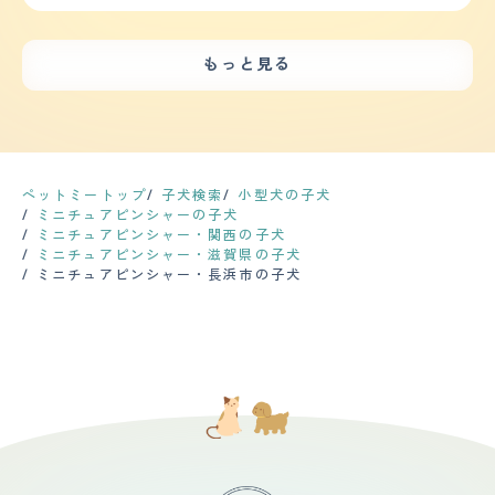
誰かが出入りする扉の音、門の音、それぞれの車の音を聞
もボール遊び、引っ張りっこ遊びを常にしたがります。
りは用心したほうがいいかもしれません。シャンプーは犬
いきます。落ち着きがなくトイレも動きながらするので本
くとオオカミのように吠えます。又、来客の場合は、キャ
しつけは、「マテ」「オスワリ」「オテ」「フセ」「ハウ
自身が水嫌いなので2,3週間に一度程度で、犬用のブラッ
人はトイレでしているつもりでも床にしてしまっていま
ンキャンした吠え方と、それぞれの状況によって吠え方が
ス」と基本的なコマンドはわかるようです。 【お手入
シングの板で毛並みを揃えるとびっしりと毛が取れます。
す。しつけは、根気よくする必要があります。怒られても
違います。 【総評】 甘えん坊で常にひっついきてとても
れ】 皮膚のアレルギーがあるので、定期的に病院で診て
もっと見る
健康問題は肥満気味なのと年齢を重ねているので身体機能
へこまない性格です。 【健康・寿命】 特定の病気に悩む
可愛く、又、一度、怒るとその後は悪さを一切せず、物分
もらっています。食品アレルギーがあるので、病院で医療
の低下、白内障といったものはあります。定期的な健康診
ことはないですが小型犬には多い膝蓋骨脱臼に軽度なりか
かりがよく頭がいいところを気に入っています。 ペット
用のドッグフードも購入しています。 アレルギーの関係
断は犬を思いやるなら絶対に必要だと思いますが、頻度と
けています。生まれつき傾向があったようですが無駄にジ
ショップで出会いました。印象は、とても怖がりで大丈夫
もあり、1週間に1回シャンプーをしています。(湿疹が増
してはフィラリアの予防接種のついでくらいで済んでいる
ャンプをさせたりしないように気をつけたり室内にカーペ
かなと心配でした。以前も、同じ種類の犬を飼っていたの
える梅雨から夏にかけては週に2回） 毛が短いので、家で
のでそう多くはありません。 【鳴き声】 どちらかと言え
ットや階段にも一工夫して足へ負担がかからないようにし
で迎え入れ前は、特に不安はありませんでしたが、迎え入
シャンプーをしても拭くとすぐに乾くのが良いです。 ぴ
ば小型犬カテゴリーですが、チワワのよういに甲高い鳴き
ているので元気に走れています。 【運動の頻度】 小さい
れ後は、あまりにもすべてのことに怖がり、歩くことも食
ょんぴょんと細かく動くので、家でやるのは危険と判断し
声ではなく、『ヴウォゥ,ヴウォウ』と力強さのある声
体ですが運動量はしっかり必要です。散歩は、朝と晩に
ペットミートップ
子犬検索
小型犬の子犬
事することもできずが1週間続き、犬の将来が心配でし
爪切り、肛門しぼりはプロにお任せしています。 【鳴き
で、本気で吠えられると家の外からでも鳴き声が貫通して
30分?1時間程度しますがまだまだ動きたがります。室内
ミニチュアピンシャーの子犬
た。犬の為にもと思い、犬の訓練所に連れて行きました。
声】 窓から見える人影や、ピンポン、玄関前を通る足音
きます(苦笑)。飼い始めた小さい頃の時代の声はか細く
を自由にさせているので一人でおもちゃで遊んだりボール
ミニチュアピンシャー・関西の子犬
指導の方に私たち自身も、犬について色々、教えてもら
等で番犬スイッチが発動し、思いっきり吠えます。 鳴き
「キュー,キュー」といった可愛げがあるものだったの
投げで走らせたりたまにドッグランで思いっきり走らせた
ミニチュアピンシャー・滋賀県の子犬
い、犬も、訓練所で少しずつ日常の状況に慣れて改善する
声が高く、大きいので、とても響きます。 アップルウォ
で、それをいつまでも聞いていたいという方は録音してお
りしています。 【毛の手入れ・シャンプー回数】 短毛な
ミニチュアピンシャー・長浜市の子犬
ことができました。今は、家族でもあり、友人でもある存
ッチの警告が出るほどの爆音なので、出来るだけ早めに落
いた方がいいかもしれません。 【総評】 出会いは横浜の
ので手入れは非常に楽です。素人でも簡単にシャンプーす
在になり、我が家の生活は、犬中心になりました。
ち着かせています。 【総評】 甘えん坊で、家族が大好き
ペットショップ。当時はチワワ人気が圧倒的な中、ぽつん
ることができます。基本は自宅でシャンプーをしてたまに
で、小さな体で全力で守ってくれようとしているところが
とガラスケースの向こうにいる黒と茶色の混ざった子犬に
トリミングにだします。短毛ですが抜け毛が多いので室内
大好きです。 ペットショップで出会いました。 迎え入れ
目がとまりました。はじめはチワワ推しだった両親も、血
掃除しないといけません。本人に直接コロコロするときも
の時は、まだ2ヵ月ちょっとで小さいのに、小さな怪獣の
統書付きである点や私のゴリ押しに負けたようで最後は折
あります。シャンプーしたあともドライヤーですぐに乾き
ようでした。 本当にやんちゃで噛みつきぐぜもあり、何
れてくれました。 ピンシャーといえば、一般的には長い
ます。夏場なら軽く乾かしたあとバルコニーを走らせたて
にでもガジガジ噛み いたずらばかりするので大変でし
尻尾とすらっとした身体でドーベルマンを想起させる見た
おくと自然乾燥します。トリミング代も他の犬種に比べる
た。 パピーパーティーやしつけ教室に通ったり、トレー
目だと思いますが、私の飼い犬の場合には最初から尻尾を
と安くすみます。爪が黒いので自分できるのは難しいで
ナーさんに来てもらったりと 色々なトレーニングを経
カットされていて、更にタンクのような胴体と短めの脚で
す。 【総評】 もともと柴犬をかっていましたが抜け毛が
て、だいぶお利口さんになりました。 賢い犬種だと思う
耳が垂れていない以外はダックスの方がむしろ近いくら
ひどく次はシャンプーなど手入れが大変だったので次は短
ので、ちゃんとしつけをすれば、コマンドを覚えるのがわ
い。購入した時は子犬だったのでまだ耳も垂れており、そ
毛種が欲しいと思っていました。先住犬と仲良くお互い遊