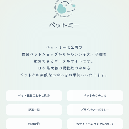
かりました。 小型犬ですが、ものすごい運動量を必要と
んな愛くるしいルックスもあって、第一印象は「なんだこ
びあってくれたらいいなあと思っていました。思っていた
しているので、ドッグランでも大型犬に負けないくらい走
の可愛いが詰まった生き物は」でした。 飼い始めは弱々
ほど仲良くはなりませんでしたが一緒に遊んだりもしてい
っています。 しかも結構なスピードで走るのがすごいで
しさが目立っていたので身体が弱いのかなと不安もありま
ました。その後亡くなり、またあたらしく迎えた柴犬とは
す。 ドッグラン内で犬同士のコミュニティもあるよう
したが、想像の遥か上をいく逞しさに成長して今は寧ろ困
仲良くなってくれました。やんちゃな子犬の遊び相手にな
で、先輩犬から上下関係を学んでいました。 普段の散歩
るくらいで、生活は一日2回の散歩を含め、犬が中心にな
ってくれたり寒い日は仲良くひっついて寝ているのをみる
プラス、定期的にドッグランで走らせないとストレスが溜
っています。
と微笑ましいです。私にこどもが産まれてからは、子ども
まってしまうようです。
とも仲良くしてくれています。赤ちゃんが触りにいっても
怒ることなく優しくしてくれます。嫌な場合は赤ちゃんか
ら離れていきますが噛んだりなど攻撃はしてこないです。
ペットミーは全国の
最近は、こどものおもちゃが気になるようで密かに寝床に
優良ペットショップからかわいい子犬・子猫を
持ち帰りかじったりしていますが相変わらず叱ってもその
場だけで日が経てば何度でも繰り返しています。いつまで
検索できるポータルサイトです。
も子犬のままなような性格で我が家に笑顔をくれます。
日本最大級の掲載数の中から
ペットとの素敵な出会いをお手伝いいたします。
ペット掲載のお申し込み
ペットのクチコミ
記事一覧
プライバシーポリシー
利用規約
当サイトへのリンクについて